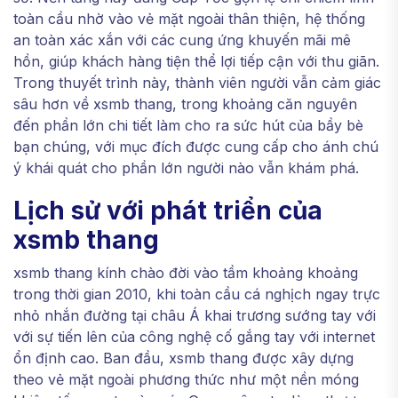
toàn cầu nhờ vào vẻ mặt ngoài thân thiện, hệ thống
an toàn xác xắn với các cung ứng khuyến mãi mê
hồn, giúp khách hàng tiện thể lợi tiếp cận với thu giãn.
Trong thuyết trình này, thành viên người vẫn cảm giác
sâu hơn về xsmb thang, trong khoảng căn nguyên
đến phần lớn chi tiết làm cho ra sức hút của bầy bè
bạn chúng, với mục đích được cung cấp cho ánh chú
ý khái quát cho phần lớn người nào vẫn khám phá.
Lịch sử với phát triển của
xsmb thang
xsmb thang kính chào đời vào tầm khoảng khoảng
trong thời gian 2010, khi toàn cầu cá nghịch ngay trực
nhỏ nhắn đường tại châu Á khai trương sướng tay với
với sự tiến lên của công nghệ cố gắng tay với internet
ổn định cao. Ban đầu, xsmb thang được xây dựng
theo vẻ mặt ngoài phương thức như một nền móng