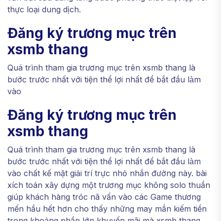
thực loại dung dịch.
Đăng ký trương mục trên
xsmb thang
Quá trình tham gia trương mục trên xsmb thang là
bước trước nhất với tiện thể lợi nhất để bắt đầu làm
vào
Đăng ký trương mục trên
xsmb thang
Quá trình tham gia trương mục trên xsmb thang là
bước trước nhất với tiện thể lợi nhất để bắt đầu làm
vào chất kế mặt giải trí trực nhỏ nhắn đường này. bài
xích toán xây dựng một trương mục không solo thuần
giúp khách hàng tróc nã vấn vào các Game thương
mến hầu hết hơn cho thấy những may mắn kiếm tiền
trong khoảng phần lớn khuyến mãi mà xsmb thang