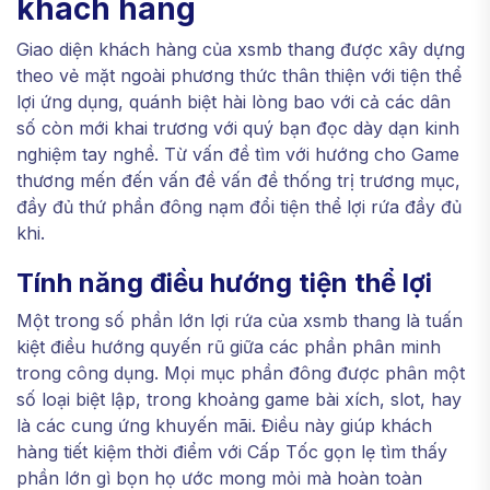
khách hàng
Giao diện khách hàng của xsmb thang được xây dựng
theo vẻ mặt ngoài phương thức thân thiện với tiện thể
lợi ứng dụng, quánh biệt hài lòng bao với cả các dân
số còn mới khai trương với quý bạn đọc dày dạn kinh
nghiệm tay nghề. Từ vấn đề tìm với hướng cho Game
thương mến đến vấn đề vấn đề thống trị trương mục,
đầy đủ thứ phần đông nạm đổi tiện thể lợi rứa đầy đủ
khi.
Tính năng điều hướng tiện thể lợi
Một trong số phần lớn lợi rứa của xsmb thang là tuấn
kiệt điều hướng quyến rũ giữa các phần phân minh
trong công dụng. Mọi mục phần đông được phân một
số loại biệt lập, trong khoảng game bài xích, slot, hay
là các cung ứng khuyến mãi. Điều này giúp khách
hàng tiết kiệm thời điểm với Cấp Tốc gọn lẹ tìm thấy
phần lớn gì bọn họ ước mong mỏi mà hoàn toàn