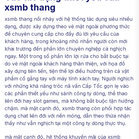
xsmb thang
xsmb thang nổi nhảy với hệ thống tác dụng siêu nhiều
dạng, được xây dựng theo vẻ mặt ngoài phương thức
để chuyên cung cấp cho đầy đủ lời yêu cầu của
khách hàng, trong khoảng nhỏ nhắn người còn mới
khai trương đến phần lớn chuyên nghiệp cá nghịch
ngay. Một trong số phần lớn lợi rứa cho bắt buộc tại
do vẻ mặt ngoài khách hàng thân thiện, với họa đồ
xây dựng tiên tiến, tiện thể lợi điều hướng trên cả vật
phẩm cố gắng tay với máy tính xách tay. Người nghịch
với những khả năng tróc nã vấn Cấp Tốc gọn lẹ vào
các phần thiết yếu như sảnh công ty dòng, thể thao
liên đới hay slot games, mà không bắt buộc tận hưởng
chậm. mà mặt cạnh đó, xsmb thang còn phối hợp tác
dụng chat liên đới với nền móng, dẫn theo thừa nhận
thấy như vẫn nghịch tại một công ty dòng thực thụ.
mà mặt cạnh đó, hệ thống khuyến mãi của xsmb