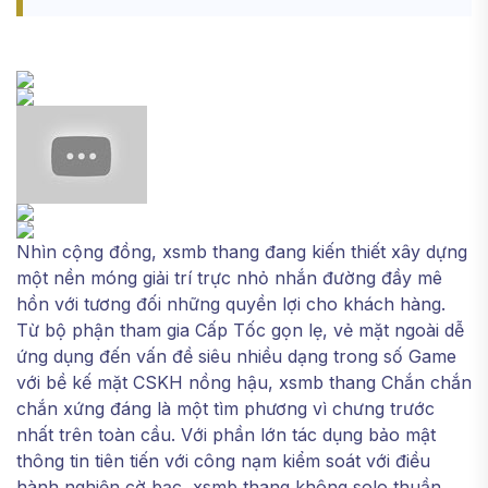
Nhìn cộng đồng, xsmb thang đang kiến thiết xây dựng
một nền móng giải trí trực nhỏ nhắn đường đầy mê
hồn với tương đối những quyền lợi cho khách hàng.
Từ bộ phận tham gia Cấp Tốc gọn lẹ, vẻ mặt ngoài dễ
ứng dụng đến vấn đề siêu nhiều dạng trong số Game
với bề kế mặt CSKH nồng hậu, xsmb thang Chắn chắn
chắn xứng đáng là một tìm phương vì chưng trước
nhất trên toàn cầu. Với phần lớn tác dụng bảo mật
thông tin tiên tiến với công nạm kiểm soát với điều
hành nghiện cờ bạc, xsmb thang không solo thuần