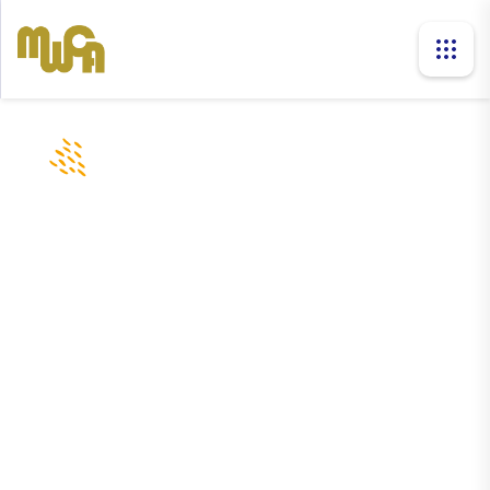
news
Home
News