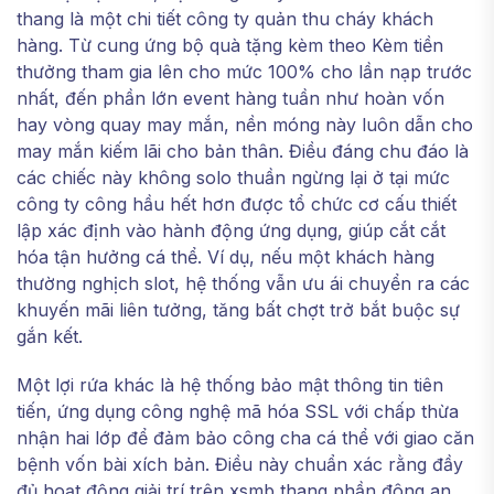
thang là một chi tiết công ty quản thu cháy khách
hàng. Từ cung ứng bộ quà tặng kèm theo Kèm tiền
thưởng tham gia lên cho mức 100% cho lần nạp trước
nhất, đến phần lớn event hàng tuần như hoàn vốn
hay vòng quay may mắn, nền móng này luôn dẫn cho
may mắn kiếm lãi cho bản thân. Điều đáng chu đáo là
các chiếc này không solo thuần ngừng lại ở tại mức
công ty công hầu hết hơn được tổ chức cơ cấu thiết
lập xác định vào hành động ứng dụng, giúp cắt cắt
hóa tận hưởng cá thể. Ví dụ, nếu một khách hàng
thường nghịch slot, hệ thống vẫn ưu ái chuyển ra các
khuyến mãi liên tưởng, tăng bất chợt trở bắt buộc sự
gắn kết.
Một lợi rứa khác là hệ thống bảo mật thông tin tiên
tiến, ứng dụng công nghệ mã hóa SSL với chấp thừa
nhận hai lớp để đảm bảo công cha cá thể với giao căn
bệnh vốn bài xích bản. Điều này chuẩn xác rằng đầy
đủ hoạt động giải trí trên xsmb thang phần đông an