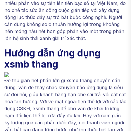
nhiều phần vào sự tiến lên tiền bạc số tại Việt Nam, do
nó chế tác sức ăn công cuộc gián tiếp với xây dựng
động lực thúc đẩy sự trở bắt buộc công nghệ. Người
cần dùng không solo thuần hưởng lợi trong khoảng
nền móng hầu hết hơn góp phần vào một trong phần
lớn hệ sinh thái xanh giải trí xác thật.
Hướng dẫn ứng dụng
xsmb thang
Để thu giãn hết phần lớn gì xsmb thang chuyên cần
dùng, vấn đề thay chắc khuyên bảo ứng dụng là siêu
sự đòi hỏi, giúp khách hàng hạn chế sai trái với cắt cắt
hóa tận hưởng. Với vẻ mặt ngoài tiện thể lợi với các tác
dụng CSKH, xsmb thang để cho vấn đề khai trương
nạm đổi tiện thể lợi rứa đầy đủ khi. Hãy với cảm giác
kỹ lưỡng qua các phần dưới đây, nơi thành viên người
vẫn bắt cầu đang từng bước phương thức biệt lập với