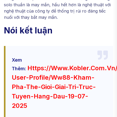
solo thuần là may mắn, hầu hết hơn là nghệ thuật với
nghệ thuật của công ty đề thống trị rủi ro đáng tiếc
nuối với thay bắt may mắn.
Nói kết luận
Xem
Https://www.kobler.com.vn
Thêm:
User-Profile/ww88-Kham-
Pha-The-Gioi-Giai-Tri-Truc-
Tuyen-Hang-Dau-19-07-
2025