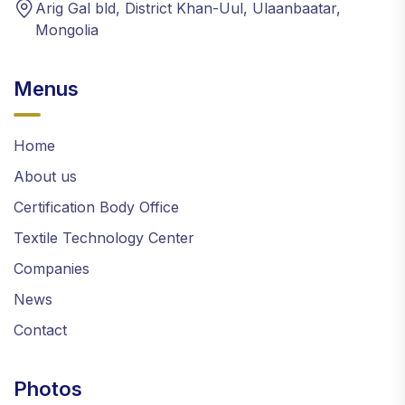
Arig Gal bld, District Khan-Uul, Ulaanbaatar,
Mongolia
Menus
Home
About us
Certification Body Office
Textile Technology Center
Companies
News
Contact
Photos