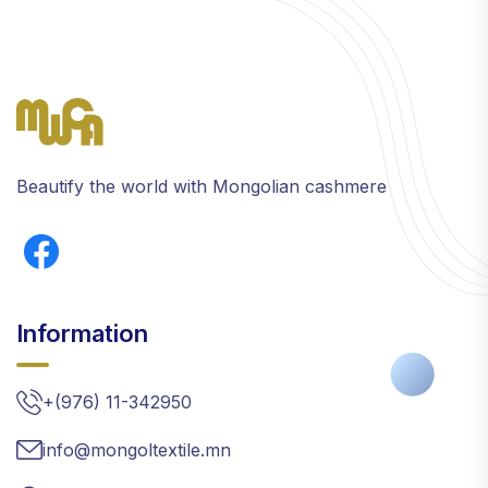
Beautify the world with Mongolian cashmere
Information
+(976) 11-342950
info@mongoltextile.mn