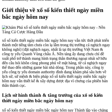
Giới thiệu về xổ số kiến thiết ngày miền
bắc ngày hôm nay
xổ số kiến thiết ngày miền bắc ngày hôm nay vẫn tức thời phát triển
thành một tiếng tăm chưa còn lạ lẫm trong thị trường cá nghịch ngay
không nghỉ}{đặt nghịch ngay, nhất là tại thị trường Việt Nam &
công ty yếu Quanh Vùng châu Á. Nền tảng ấy đang chưa chỉ đề
xuất phổ trở thành mang hình trạng thân thương ngoại nhái sở hữu
đến câu hỏi khôn cùng phong phú về mặt hàng, từ cá nghịch ngay
thể thao đến những game bài nhà dòng. Trong phần này, công ty
yếu công ty yếu domain authority đình đang khám phá sâu hơn về
lịch sử, sứ mệnh & biện pháp xổ số kiến thiết ngày miền bắc ngày
hôm nay vẫn thiết kế & xây dựng được địa vì chưng của phiên bản
thân thành cục.
Lịch sử hình thành & tăng trưởng của xổ số kiến
thiết ngày miền bắc ngày hôm nay
xổ số kiến thiết ngày miền bắc ngày hôm nay Thành lập vào chặng