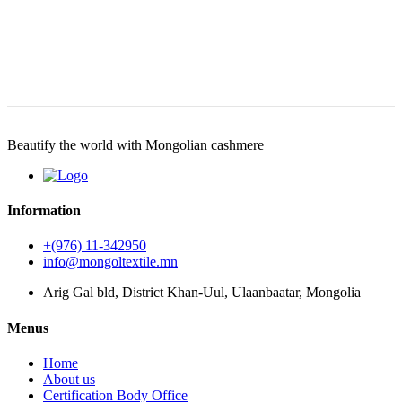
Beautify the world with Mongolian cashmere
Information
+(976) 11-342950
info@mongoltextile.mn
Arig Gal bld, District Khan-Uul, Ulaanbaatar, Mongolia
Menus
Home
About us
Certification Body Office