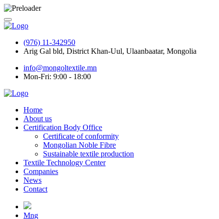
(976) 11-342950
Arig Gal bld, District Khan-Uul, Ulaanbaatar, Mongolia
info@mongoltextile.mn
Mon-Fri: 9:00 - 18:00
Home
About us
Certification Body Office
Certificate of conformity
Mongolian Noble Fibre
Sustainable textile production
Textile Technology Center
Companies
News
Contact
Mng