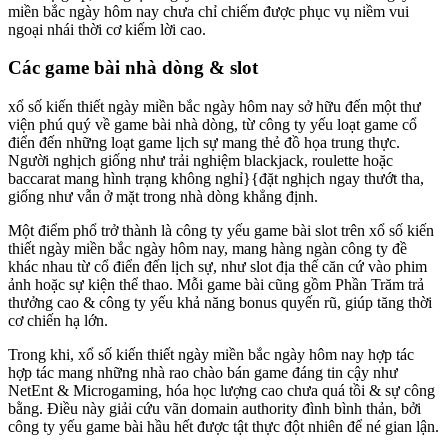
miền bắc ngày hôm nay chưa chỉ chiếm được phục vụ niềm vui
ngoại nhái thời cơ kiếm lời cao.
Các game bài nhà dòng & slot
xổ số kiến thiết ngày miền bắc ngày hôm nay sở hữu đến một thư
viện phú quý về game bài nhà dòng, từ công ty yếu loạt game cổ
điển đến những loạt game lịch sự mang thẻ đồ họa trung thực.
Người nghịch giống như trải nghiệm blackjack, roulette hoặc
baccarat mang hình trạng không nghỉ}{đặt nghịch ngay thướt tha,
giống như vẫn ở mặt trong nhà dòng khẳng định.
Một điểm phổ trở thành là công ty yếu game bài slot trên xổ số kiến
thiết ngày miền bắc ngày hôm nay, mang hàng ngàn công ty đề
khác nhau từ cổ điển đến lịch sự, như slot địa thế căn cứ vào phim
ảnh hoặc sự kiện thể thao. Mỗi game bài cũng gồm Phần Trăm trả
thưởng cao & công ty yếu khả năng bonus quyến rũ, giúp tăng thời
cơ chiến hạ lớn.
Trong khi, xổ số kiến thiết ngày miền bắc ngày hôm nay hợp tác
hợp tác mang những nhà rao chào bán game đáng tin cậy như
NetEnt & Microgaming, hóa học lượng cao chưa quá tồi & sự công
bằng. Điều này giải cứu vãn domain authority đình bình thản, bởi
công ty yếu game bài hầu hết được tật thực đột nhiên để né gian lận.