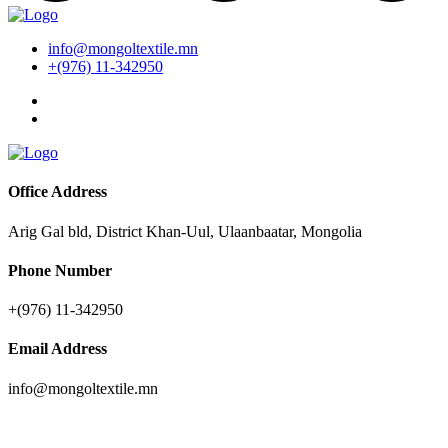
info@mongoltextile.mn
+(976) 11-342950
Office Address
Arig Gal bld, District Khan-Uul, Ulaanbaatar, Mongolia
Phone Number
+(976) 11-342950
Email Address
info@mongoltextile.mn
News