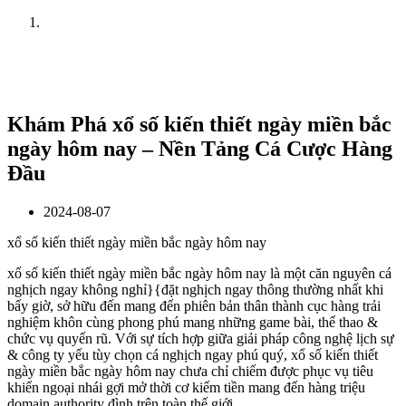
Home
News
Khám Phá xổ số kiến thiết ngày miền bắc
ngày hôm nay – Nền Tảng Cá Cược Hàng
Đầu
2024-08-07
xổ số kiến thiết ngày miền bắc ngày hôm nay
xổ số kiến thiết ngày miền bắc ngày hôm nay là một căn nguyên cá
nghịch ngay không nghỉ}{đặt nghịch ngay thông thường nhất khi
bấy giờ, sở hữu đến mang đến phiên bản thân thành cục hàng trải
nghiệm khôn cùng phong phú mang những game bài, thể thao &
chức vụ quyến rũ. Với sự tích hợp giữa giải pháp công nghệ lịch sự
& công ty yếu tùy chọn cá nghịch ngay phú quý, xổ số kiến thiết
ngày miền bắc ngày hôm nay chưa chỉ chiếm được phục vụ tiêu
khiển ngoại nhái gợi mở thời cơ kiếm tiền mang đến hàng triệu
domain authority đình trên toàn thế giới.