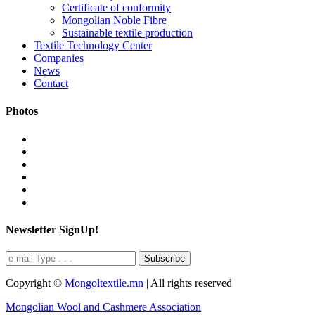
Certificate of conformity
Mongolian Noble Fibre
Sustainable textile production
Textile Technology Center
Companies
News
Contact
Photos
Newsletter SignUp!
Subscribe
Copyright ©
Mongoltextile.mn
| All rights reserved
Mongolian Wool and Cashmere Association