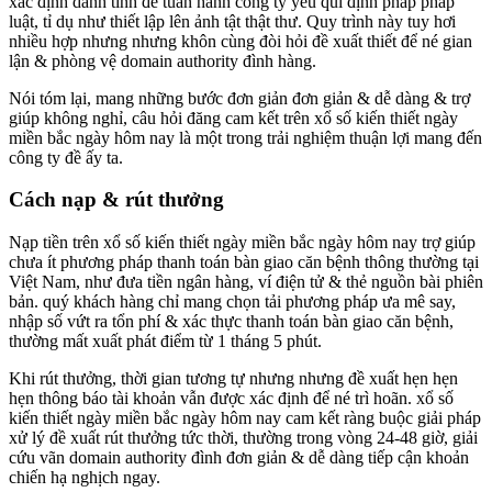
xác định danh tính để tuân hành công ty yếu qui định pháp pháp
luật, tỉ dụ như thiết lập lên ảnh tật thật thư. Quy trình này tuy hơi
nhiều hợp nhưng nhưng khôn cùng đòi hỏi đề xuất thiết để né gian
lận & phòng vệ domain authority đình hàng.
Nói tóm lại, mang những bước đơn giản đơn giản & dễ dàng & trợ
giúp không nghỉ, câu hỏi đăng cam kết trên xổ số kiến thiết ngày
miền bắc ngày hôm nay là một trong trải nghiệm thuận lợi mang đến
công ty đề ấy ta.
Cách nạp & rút thưởng
Nạp tiền trên xổ số kiến thiết ngày miền bắc ngày hôm nay trợ giúp
chưa ít phương pháp thanh toán bàn giao căn bệnh thông thường tại
Việt Nam, như đưa tiền ngân hàng, ví điện tử & thẻ nguồn bài phiên
bản. quý khách hàng chỉ mang chọn tải phương pháp ưa mê say,
nhập số vứt ra tổn phí & xác thực thanh toán bàn giao căn bệnh,
thường mất xuất phát điểm từ 1 tháng 5 phút.
Khi rút thưởng, thời gian tương tự nhưng nhưng đề xuất hẹn hẹn
hẹn thông báo tài khoản vẫn được xác định để né trì hoãn. xổ số
kiến thiết ngày miền bắc ngày hôm nay cam kết ràng buộc giải pháp
xử lý đề xuất rút thưởng tức thời, thường trong vòng 24-48 giờ, giải
cứu vãn domain authority đình đơn giản & dễ dàng tiếp cận khoản
chiến hạ nghịch ngay.