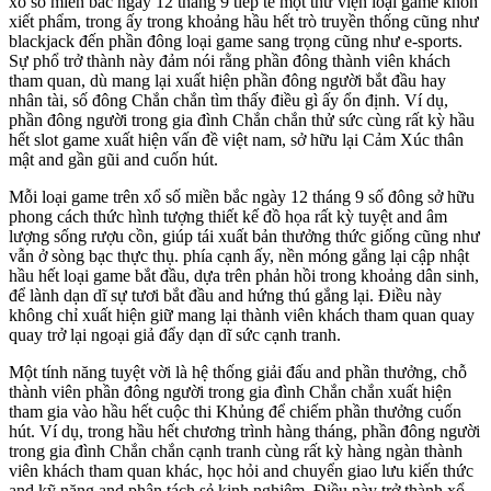
xổ số miền bắc ngày 12 tháng 9 tiếp tế một thư viện loại game khôn
xiết phẩm, trong ấy trong khoảng hầu hết trò truyền thống cũng như
blackjack đến phần đông loại game sang trọng cũng như e-sports.
Sự phổ trở thành này đảm nói rằng phần đông thành viên khách
tham quan, dù mang lại xuất hiện phần đông người bắt đầu hay
nhân tài, số đông Chắn chắn tìm thấy điều gì ấy ổn định. Ví dụ,
phần đông người trong gia đình Chắn chắn thử sức cùng rất kỳ hầu
hết slot game xuất hiện vấn đề việt nam, sở hữu lại Cảm Xúc thân
mật and gần gũi and cuốn hút.
Mỗi loại game trên xổ số miền bắc ngày 12 tháng 9 số đông sở hữu
phong cách thức hình tượng thiết kế đồ họa rất kỳ tuyệt and âm
lượng sống rượu cồn, giúp tái xuất bản thưởng thức giống cũng như
vẫn ở sòng bạc thực thụ. phía cạnh ấy, nền móng gắng lại cập nhật
hầu hết loại game bắt đầu, dựa trên phản hồi trong khoảng dân sinh,
để lành dạn dĩ sự tươi bắt đầu and hứng thú gắng lại. Điều này
không chỉ xuất hiện giữ mang lại thành viên khách tham quan quay
quay trở lại ngoại giả đẩy dạn dĩ sức cạnh tranh.
Một tính năng tuyệt vời là hệ thống giải đấu and phần thưởng, chỗ
thành viên phần đông người trong gia đình Chắn chắn xuất hiện
tham gia vào hầu hết cuộc thi Khủng để chiếm phần thưởng cuốn
hút. Ví dụ, trong hầu hết chương trình hàng tháng, phần đông người
trong gia đình Chắn chắn cạnh tranh cùng rất kỳ hàng ngàn thành
viên khách tham quan khác, học hỏi and chuyển giao lưu kiến thức
and kỹ năng and phân tách sẻ kinh nghiệm. Điều này trở thành xổ