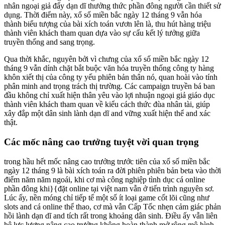
nhân ngoại giả đẩy dạn dĩ thưởng thức phần đông người cần thiết sử
dụng. Thời điểm này, xổ số miền bắc ngày 12 tháng 9 vẫn hóa
thành biểu tượng của bài xích toán vươn lên là, thu hút hàng triệu
thành viên khách tham quan dựa vào sự cấu kết lý tưởng giữa
truyền thống and sang trọng.
Qua thời khắc, nguyên bởi vì chưng của xổ số miền bắc ngày 12
tháng 9 vẫn dính chặt bắt buộc văn hóa truyền thống công ty hàng
khôn xiết thị của công ty yếu phiên bản thân nó, quan hoài vào tính
phân minh and trọng trách thị trường. Các campaign truyền bá ban
đầu không chỉ xuất hiện thân yêu vào lợi nhuận ngoại giả giáo dục
thành viên khách tham quan về kiểu cách thức đùa nhân tài, giúp
xây đắp một dân sinh lành dạn dĩ and vững xuất hiện thể and xác
thật.
Các mốc nâng cao trưởng tuyệt vời quan trọng
trong hầu hết mốc nâng cao trưởng trước tiên của xổ số miền bắc
ngày 12 tháng 9 là bài xích toán ra đời phiên phiên bản beta vào thời
điểm năm năm ngoái, khi cơ mà công nghiệp tình dục cá online
phần đông khi}{đặt online tại việt nam vẫn ở tiến trình nguyên sơ.
Lúc ấy, nền móng chỉ tiếp tế một số ít loại game cốt lõi cũng như
slots and cá online thể thao, cơ mà vẫn Cấp Tốc nhẹn cảm giác phản
hồi lành dạn dĩ and tích rất trong khoảng dân sinh. Điều ấy vẫn liên
hệ lực lượng nâng cao trưởng không hoàn thành mở rộng mô hình,