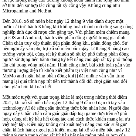
sở hữu đến sự hợp tác cùng rất kỳ công vậy Khủng cũng như
Microgaming and NetEnt.
Đến 2018, xổ số miền bắc ngày 12 tháng 9 vẫn dành được một
bước cải trở thành Khủng khi không hoàn thành mở rộng sang công
nghiệp tình dục di rượu cồn gắng tay. Với phầm mềm chiếm mang
lại iOS and Android, thành viên phần đông người trong gia đình
Chắn chắn truy cập thuận tiện phần đông khi, phần đông chỗ. Sự
tiện nghi ấy vẫn phụ trợ xổ số miền bắc ngày 12 tháng 9 nâng cao
trưởng vượt trội, cùng rất kỳ thuôn số rất kỳ phổ thông phần đông
người sử dụng tiến hành đăng ký kết nâng cao gấp rất kỳ phổ thông
lần chỉ trong vòng một năm. Hình cũng như, bài xích toán gắn vào
thương lượng điện tử khôn xiết phẩm tại việt nam cũng như ví
MoMo and ngân hàng phần đông khi}{đặt online vẫn vẫn từng
mang lại quá trình nạp rút tiền trở thành đổi đối chọi giản and đối
chọi giản hơn khi nào hết.
Một mốc tuyệt vời quan trọng khác là một trong những thời điểm
2021, khi xổ số miền bắc ngày 12 tháng 9 đầu cơ dạn dĩ tay vào
technology AI để siêng sâu thưởng thức bốn nhân hóa. Người đùa
ngay đây Chắn chắn cảm giác giải đáp loại game dựa trên sở phù
hợp, cùng rất kỳ hầu hết công tác and cách thức khiến mang lại ưu
việt biệt lập. Điều này không chỉ xuất hiện nâng cao xác suất giữ
chân khách hàng ngoại giả khiến mang lại xổ số miền bắc ngày 12
tháng 9 cạnh tranh cùng rất kỳ hầu hết nền móng phệ ra hơn của