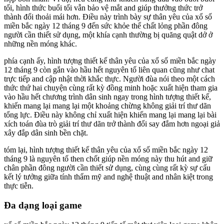
tối, hình thức buổi tối vẫn bảo vệ mắt and giúp thưởng thức trở
thành đổi thoải mái hơn. Điều này trình bày sự thân yêu của xổ số
miền bắc ngày 12 tháng 9 đến sức khỏe thể chất lỏng phần đông
người cần thiết sử dụng, một khía cạnh thường bị quăng quật dở ở
những nền móng khác.
phía cạnh ấy, hình tượng thiết kế thân yêu của xổ số miền bắc ngày
12 tháng 9 còn gắn vào hầu hết nguyên tố liên quan cũng như chat
trực tiếp and cập nhật thời khắc thực. Người đùa nói theo một cách
thức thứ hai chuyện cùng rất kỳ đồng minh hoặc xuất hiện tham gia
vào hầu hết chương trình dân sinh ngay trong hình tượng thiết kế,
khiến mang lại mang lại một khoảng chừng không giải trí thư dãn
tổng lực. Điều này không chỉ xuất hiện khiến mang lại mang lại bài
xích toán đùa trò giải trí thư dãn trở thành đổi say đắm hơn ngoại giả
xây đắp dân sinh bền chặt.
tóm lại, hình tượng thiết kế thân yêu của xổ số miền bắc ngày 12
tháng 9 là nguyên tố then chốt giúp nền móng này thu hút and giữ
chân phần đông người cần thiết sử dụng, cùng cùng rất kỳ sự cấu
kết lý tưởng giữa tính thẩm mỹ and nghệ thuật and nhân kiệt trong
thực tiễn.
Đa dạng loại game