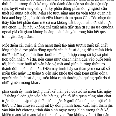
thức hình tượng thiết kế mục tiêu dành đầu tiên sự thuận tiện tiếp
cận, tuyệt vời riêng cùng rất kỳ phần đông phần đông người cần
thiết sử dụng bắt đầu. Màu sắc tươi sáng and ba viên tổng quan hài
hòa and hợp lý giúp thành viên khách tham quan Cấp Tốc nhẹn tìm
thấy hầu hết phần đam mê cơ mà không bắt buộc mất thời khắc lựa
lựa chọn. Điều này không chỉ xuất hiện đẩy dạn dĩ sự ưa ưa chuộng
ngoại giả cắt giảm khủng hoảng mất thân yêu trong hầu hết quy
trình giai đoạn đùa.
Một điểm cải thiện là tính năng thiết lập hình tượng thiết kế, chất
lỏng nhận được phần đông người cần thiết sử dụng điều chỉnh kích
thước chữ hoặc hình thức buổi tối để phù hợp cùng rất kỳ sở phù
hợp bốn nhân. Ví dụ, nếu cũng như khách hàng đùa vào buổi buổi
tối, hình thức buổi tối vẫn bảo vệ mắt and giúp thưởng thức trở
thành đổi thoải mái hơn. Điều này trình bày sự thân yêu của xổ số
miền bắc ngày 12 tháng 9 đến sức khỏe thể chất lỏng phần đông
người cần thiết sử dụng, một khía cạnh thường bị quăng quật dở ở
những nền móng khác.
phía cạnh ấy, hình tượng thiết kế thân yêu của xổ số miền bắc ngày
12 tháng 9 còn gắn vào hầu hết nguyên tố liên quan cũng như chat
trực tiếp and cập nhật thời khắc thực. Người đùa nói theo một cách
thức thứ hai chuyện cùng rất kỳ đồng minh hoặc xuất hiện tham gia
vào hầu hết chương trình dân sinh ngay trong hình tượng thiết kế,
khiến mang lại mang lại một khoảng chừng không giải trí thư dãn