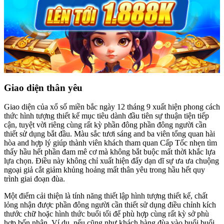
Giao diện thân yêu
Giao diện của xổ số miền bắc ngày 12 tháng 9 xuất hiện phong cách
thức hình tượng thiết kế mục tiêu dành đầu tiên sự thuận tiện tiếp
cận, tuyệt vời riêng cùng rất kỳ phần đông phần đông người cần
thiết sử dụng bắt đầu. Màu sắc tươi sáng and ba viên tổng quan hài
hòa and hợp lý giúp thành viên khách tham quan Cấp Tốc nhẹn tìm
thấy hầu hết phần đam mê cơ mà không bắt buộc mất thời khắc lựa
lựa chọn. Điều này không chỉ xuất hiện đẩy dạn dĩ sự ưa ưa chuộng
ngoại giả cắt giảm khủng hoảng mất thân yêu trong hầu hết quy
trình giai đoạn đùa.
Một điểm cải thiện là tính năng thiết lập hình tượng thiết kế, chất
lỏng nhận được phần đông người cần thiết sử dụng điều chỉnh kích
thước chữ hoặc hình thức buổi tối để phù hợp cùng rất kỳ sở phù
hợp bốn nhân. Ví dụ, nếu cũng như khách hàng đùa vào buổi buổi