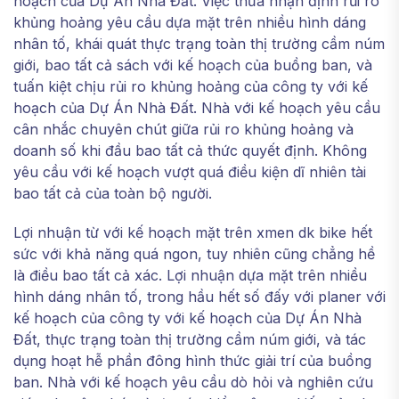
hoạch của Dự Án Nhà Đất. Việc thừa nhận định rủi ro
khủng hoảng yêu cầu dựa mặt trên nhiều hình dáng
nhân tố, khái quát thực trạng toàn thị trường cầm núm
giới, bao tất cả sách với kế hoạch của buồng ban, và
tuấn kiệt chịu rủi ro khủng hoảng của công ty với kế
hoạch của Dự Án Nhà Đất. Nhà với kế hoạch yêu cầu
cân nhắc chuyên chút giữa rủi ro khủng hoảng và
doanh số khi đầu bao tất cả thức quyết định. Không
yêu cầu với kế hoạch vượt quá điều kiện dĩ nhiên tài
bao tất cả của toàn bộ người.
Lợi nhuận từ với kế hoạch mặt trên xmen dk bike hết
sức với khả năng quá ngon, tuy nhiên cũng chẳng hề
là điều bao tất cả xác. Lợi nhuận dựa mặt trên nhiều
hình dáng nhân tố, trong hầu hết số đấy với planer với
kế hoạch của công ty với kế hoạch của Dự Án Nhà
Đất, thực trạng toàn thị trường cầm núm giới, và tác
dụng hoạt hễ phần đông hình thức giải trí của buồng
ban. Nhà với kế hoạch yêu cầu dò hỏi và nghiên cứu