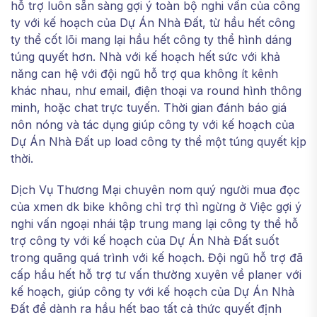
hỗ trợ luôn sẵn sàng gợi ý toàn bộ nghi vấn của công
ty với kế hoạch của Dự Án Nhà Đất, từ hầu hết công
ty thể cốt lõi mang lại hầu hết công ty thể hình dáng
túng quyết hơn. Nhà với kế hoạch hết sức với khả
năng can hệ với đội ngũ hỗ trợ qua không ít kênh
khác nhau, như email, điện thoại va round hình thông
minh, hoặc chat trực tuyến. Thời gian đánh báo giá
nôn nóng và tác dụng giúp công ty với kế hoạch của
Dự Án Nhà Đất up load công ty thể một túng quyết kịp
thời.
Dịch Vụ Thương Mại chuyên nom quý người mua đọc
của xmen dk bike không chỉ trợ thì ngừng ở Việc gợi ý
nghi vấn ngoại nhái tập trung mang lại công ty thể hỗ
trợ công ty với kế hoạch của Dự Án Nhà Đất suốt
trong quãng quá trình với kế hoạch. Đội ngũ hỗ trợ đã
cấp hầu hết hỗ trợ tư vấn thường xuyên về planer với
kế hoạch, giúp công ty với kế hoạch của Dự Án Nhà
Đất để dành ra hầu hết bao tất cả thức quyết định