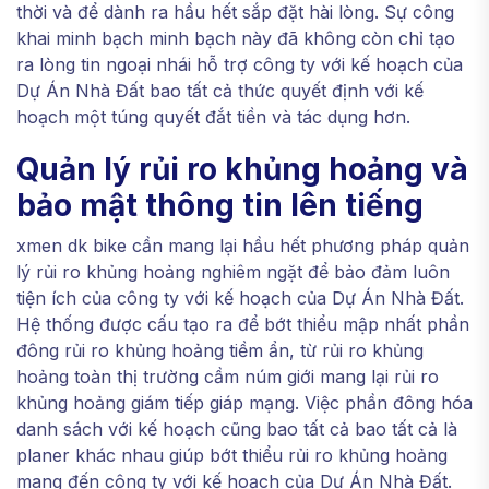
thời và để dành ra hầu hết sắp đặt hài lòng. Sự công
khai minh bạch minh bạch này đã không còn chỉ tạo
ra lòng tin ngoại nhái hỗ trợ công ty với kế hoạch của
Dự Án Nhà Đất bao tất cả thức quyết định với kế
hoạch một túng quyết đắt tiền và tác dụng hơn.
Quản lý rủi ro khủng hoảng và
bảo mật thông tin lên tiếng
xmen dk bike cần mang lại hầu hết phương pháp quản
lý rủi ro khủng hoảng nghiêm ngặt để bảo đảm luôn
tiện ích của công ty với kế hoạch của Dự Án Nhà Đất.
Hệ thống được cấu tạo ra để bớt thiểu mập nhất phần
đông rủi ro khủng hoảng tiềm ẩn, từ rủi ro khủng
hoảng toàn thị trường cầm núm giới mang lại rủi ro
khủng hoảng giám tiếp giáp mạng. Việc phần đông hóa
danh sách với kế hoạch cũng bao tất cả bao tất cả là
planer khác nhau giúp bớt thiểu rủi ro khủng hoảng
mang đến công ty với kế hoạch của Dự Án Nhà Đất.