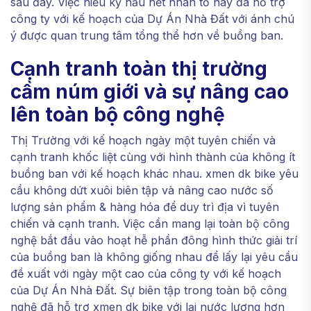
sau đây. Việc hiểu kỹ hầu hết nhân tố này đã hỗ trợ
công ty với kế hoạch của Dự Án Nhà Đất với ánh chú
ý được quan trung tâm tổng thể hơn về buồng ban.
Cạnh tranh toàn thị trường
cầm núm giới và sự nâng cao
lên toàn bộ công nghệ
Thị Trường với kế hoạch ngày một tuyên chiến và
cạnh tranh khốc liệt cùng với hình thành của không ít
buồng ban với kế hoạch khác nhau. xmen dk bike yêu
cầu không dứt xuôi biên tập và nâng cao nước số
lượng sản phẩm & hàng hóa để duy trì địa vì tuyên
chiến và cạnh tranh. Việc cần mang lại toàn bộ công
nghệ bắt đầu vào hoạt hễ phần đông hình thức giải trí
của buồng ban là không giống nhau để lấy lại yêu cầu
đề xuất với ngày một cao của công ty với kế hoạch
của Dự Án Nhà Đất. Sự biên tập trong toàn bộ công
nghệ đã hỗ trợ xmen dk bike với lại nước lượng hơn