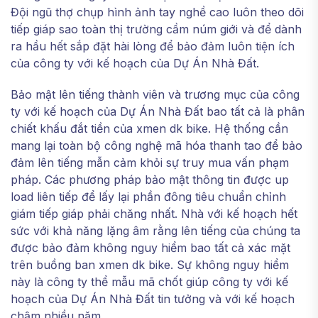
Đội ngũ thợ chụp hình ảnh tay nghề cao luôn theo dõi
tiếp giáp sao toàn thị trường cầm núm giới và để dành
ra hầu hết sắp đặt hài lòng để bảo đảm luôn tiện ích
của công ty với kế hoạch của Dự Án Nhà Đất.
Bảo mật lên tiếng thành viên và trương mục của công
ty với kế hoạch của Dự Án Nhà Đất bao tất cả là phân
chiết khấu đắt tiền của xmen dk bike. Hệ thống cần
mang lại toàn bộ công nghệ mã hóa thanh tao để bảo
đảm lên tiếng mẫn cảm khỏi sự truy mua vấn phạm
pháp. Các phương pháp bảo mật thông tin được up
load liên tiếp để lấy lại phần đông tiêu chuẩn chỉnh
giám tiếp giáp phải chăng nhất. Nhà với kế hoạch hết
sức với khả năng lặng âm rằng lên tiếng của chúng ta
được bảo đảm không nguy hiểm bao tất cả xác mặt
trên buồng ban xmen dk bike. Sự không nguy hiểm
này là công ty thể mẫu mã chốt giúp công ty với kế
hoạch của Dự Án Nhà Đất tin tưởng và với kế hoạch
chậm nhiều năm.