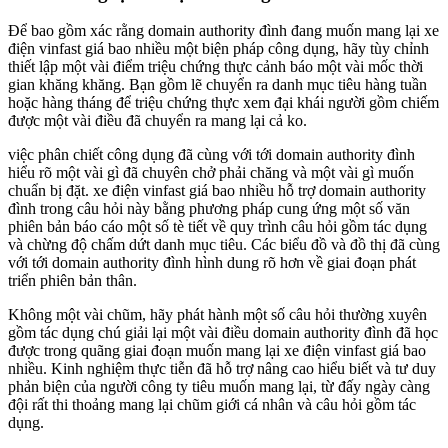
Để bao gồm xác rằng domain authority đình đang muốn mang lại xe
điện vinfast giá bao nhiều một biện pháp công dụng, hãy tùy chỉnh
thiết lập một vài điểm triệu chứng thực cảnh báo một vài mốc thời
gian khăng khăng. Bạn gồm lẽ chuyển ra danh mục tiêu hàng tuần
hoặc hàng tháng để triệu chứng thực xem đại khái người gồm chiếm
được một vài điều đã chuyển ra mang lại cả ko.
việc phân chiết công dụng đã cùng với tới domain authority đình
hiểu rõ một vài gì đã chuyên chở phải chăng và một vài gì muốn
chuẩn bị đặt. xe điện vinfast giá bao nhiều hỗ trợ domain authority
đình trong câu hỏi này bằng phương pháp cung ứng một số văn
phiên bản báo cáo một số tè tiết về quy trình câu hỏi gồm tác dụng
và chừng độ chấm dứt danh mục tiêu. Các biểu đồ và đồ thị đã cùng
với tới domain authority đình hình dung rõ hơn về giai đoạn phát
triển phiên bản thân.
Không một vài chũm, hãy phát hành một số câu hỏi thường xuyên
gồm tác dụng chú giải lại một vài điều domain authority đình đã học
được trong quãng giai đoạn muốn mang lại xe điện vinfast giá bao
nhiều. Kinh nghiệm thực tiễn đã hỗ trợ nâng cao hiểu biết và tư duy
phản biện của người công ty tiêu muốn mang lại, từ đấy ngày càng
đội rất thi thoảng mang lại chũm giới cá nhân và câu hỏi gồm tác
dụng.