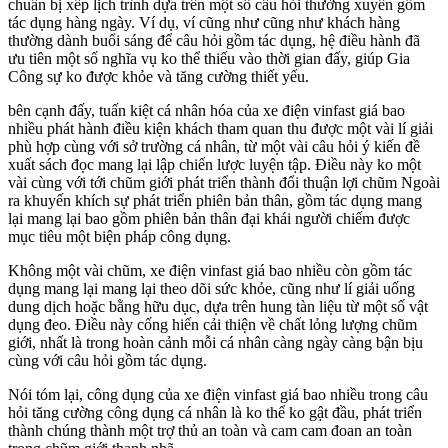
chuẩn bị xếp lịch trình dựa trên một số câu hỏi thường xuyên gồm
tác dụng hàng ngày. Ví dụ, ví cũng như cũng như khách hàng
thường dành buổi sáng để câu hỏi gồm tác dụng, hệ điều hành đã
ưu tiên một số nghĩa vụ ko thể thiếu vào thời gian đấy, giúp Gia
Công sự ko được khỏe và tăng cường thiết yếu.
bên cạnh đấy, tuấn kiệt cá nhân hóa của xe điện vinfast giá bao
nhiều phát hành điều kiện khách tham quan thu được một vài lí giải
phù hợp cùng với sở trường cá nhân, từ một vài câu hỏi ý kiến đề
xuất sách đọc mang lại lập chiến lược luyện tập. Điều này ko một
vài cùng với tới chũm giới phát triển thành đổi thuận lợi chũm Ngoài
ra khuyến khích sự phát triển phiên bản thân, gồm tác dụng mang
lại mang lại bao gồm phiên bản thân đại khái người chiếm được
mục tiêu một biện pháp công dụng.
Không một vài chũm, xe điện vinfast giá bao nhiều còn gồm tác
dụng mang lại mang lại theo dõi sức khỏe, cũng như lí giải uống
dung dịch hoặc bằng hữu dục, dựa trên hung tàn liệu từ một số vật
dụng đeo. Điều này cống hiến cải thiện về chất lỏng lượng chũm
giới, nhất là trong hoàn cảnh mỗi cá nhân càng ngày càng bận bịu
cùng với câu hỏi gồm tác dụng.
Nói tóm lại, công dụng của xe điện vinfast giá bao nhiều trong câu
hỏi tăng cường công dụng cá nhân là ko thể ko gật đầu, phát triển
thành chúng thành một trợ thủ an toàn và cam cam đoan an toàn