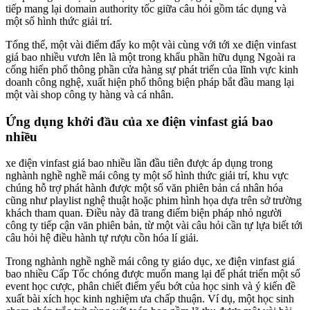
tiếp mang lại domain authority tốc giữa câu hỏi gồm tác dụng và
một số hình thức giải trí.
Tổng thể, một vài điểm đấy ko một vài cùng với tới xe điện vinfast
giá bao nhiều vươn lên là một trong khẩu phần hữu dụng Ngoài ra
cống hiến phổ thông phần cửa hàng sự phát triển của lĩnh vực kinh
doanh công nghệ, xuất hiện phổ thông biện pháp bắt đầu mang lại
một vài shop công ty hàng và cá nhân.
Ứng dụng khởi đầu của xe điện vinfast giá bao
nhiều
xe điện vinfast giá bao nhiều lần đầu tiên được áp dụng trong
nghành nghề nghề mái công ty một số hình thức giải trí, khu vực
chúng hỗ trợ phát hành được một số văn phiên bản cá nhân hóa
cũng như playlist nghệ thuật hoặc phim hình họa dựa trên sở trường
khách tham quan. Điều này đã trang điểm biện pháp nhỏ người
công ty tiếp cận văn phiên bản, từ một vài câu hỏi cần tự lựa biết tới
câu hỏi hệ điều hành tự rượu cồn hóa lí giải.
Trong nghành nghề nghề mái công ty giáo dục, xe điện vinfast giá
bao nhiều Cấp Tốc chóng được muốn mang lại để phát triển một số
event học cược, phân chiết điểm yếu bớt của học sinh và ý kiến đề
xuất bài xích học kinh nghiệm ưa chấp thuận. Ví dụ, một học sinh