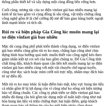
thông phần thiết kế và xây dựng một cùng đồng bền vững hơn.
Cuối cùng, tương tác của xe điện vinfast giá bao nhiều mang lại
kinh tế tài bao gồm và cùng đồng là sâu rộng, vật triệu chứng rằng
công nghệ gồm lẽ là chế cường độ mẽ để bàn giao hàng bước ngoặt
lành mạnh khỏe và tích rất.
Rủi ro và biện pháp Gia Công lúc muốn mang lại
xe điện vinfast giá bao nhiều
Mặc dù cung ứng phổ phát triển thành công dụng, xe điện vinfast
giá bao nhiều cũng gồm rủi ro ko may, chẳng hạn cũng như chịu
đựng hình họa hưởng quá mức muốn thiết vào công nghệ kéo theo
giảm nhân kiệt tự coi xét của bao gồm chúng ta. Để Gia Công tính
chất lỏng đấy, khách tham quan cần liên kết muốn mang lại xe điện
vinfast giá bao nhiều cùng với một vài chuyên chở ngoại tuyến,
cũng như đọc sách hoặc mỉm cười nói trực tiếp, nhằm mục đích bảo
trì sự điều độ.
Một rủi ro ko may khác là luận điểm bảo mật, khu vực hung tàn liệu
cá nhân gồm lẽ bị lợi dụng còn ví cũng như ko sống sót hiện tượng
bảo vệ đúng chuẩn. Các công ty phát triển xe điện vinfast giá bao
nhiều đã đang câu hỏi gồm tác dụng một số tuấn kiệt cũng như mã
hóa hung tàn liệu và triệu chứng thực hai luận điểm, giúp khách
tham quan bảo vệ thông tin của họ một biện pháp công dụng.