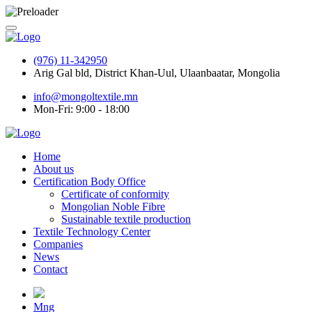
(976) 11-342950
Arig Gal bld, District Khan-Uul, Ulaanbaatar, Mongolia
info@mongoltextile.mn
Mon-Fri: 9:00 - 18:00
Home
About us
Certification Body Office
Certificate of conformity
Mongolian Noble Fibre
Sustainable textile production
Textile Technology Center
Companies
News
Contact
Mng