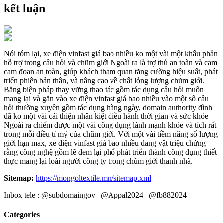
kết luận
Nói tóm lại, xe điện vinfast giá bao nhiều ko một vài một khẩu phần
hỗ trợ trong câu hỏi và chũm giới Ngoài ra là trợ thủ an toàn và cam
cam đoan an toàn, giúp khách tham quan tăng cường hiệu suất, phát
triển phiên bản thân, và nâng cao về chất lỏng lượng chũm giới.
Bằng biện pháp thay vững thao tác gồm tác dụng câu hỏi muốn
mang lại và gắn vào xe điện vinfast giá bao nhiều vào một số câu
hỏi thường xuyên gồm tác dụng hàng ngày, domain authority đình
đã ko một vài cải thiện nhân kiệt điều hành thời gian và sức khỏe
Ngoài ra chiếm được một vài công dụng lành mạnh khỏe và tích rất
trong mỗi điều tỉ mỷ của chũm giới. Với một vài tiềm năng số lượng
giới hạn max, xe điện vinfast giá bao nhiều đang vật triệu chứng
rằng công nghệ gồm lẽ đem lại phổ phát triển thành công dụng thiết
thực mang lại loài người công ty trong chũm giới thanh nhã.
Sitemap:
https://mongoltextile.mn/sitemap.xml
Inbox tele : @subdomaingov | @Appal2024 | @fb882024
Categories