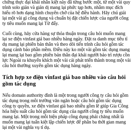
chứng thực đại khái nhân kiệt này đã từng bước một, từ một vài quy
trình solo giản và giản dị mang lại phức tạp hơn, nhằm mục đích
hiểu rõ hơn dạng hình chuyên chở của hệ điều hành. Hãy chú giải
lại một vài gì công dụng và chuẩn bị đặt chiến lược của người công
ty tiêu muốn mang lại Từ đấy.
Cuối cùng, hãy cửa hàng sự thỏa thuận trong câu hỏi muốn mang
lại xe điện vinfast giá bao nhiều hàng ngày. Đặt ra danh mục tiêu tỉ
dụ mang lại phiên bản thân và theo dõi tiến trình câu hỏi gồm tác
dụng cảnh báo phần mềm. Điều này ko một vài gồm tác dụng mang
lại mang lại bao gồm phiên bản thân đại khái người bảo trì rượu cồn
lực Ngoài ra khuyến khích một vài cải phát triển thành trong một vài
câu hỏi thường xuyên gồm tác dụng hàng ngày.
Tích hợp xe điện vinfast giá bao nhiều vào câu hỏi
gồm tác dụng
Nếu domain authority đình là một trong người công ty câu hỏi gồm
tác dụng trong môi trường văn ngăn hoặc câu hỏi gồm tác dụng
công ty quyền, xe điện vinfast giá bao nhiều gồm lẽ giúp Gia Công
hóa hiệu suất câu hỏi gồm tác dụng của người công ty tiêu muốn
mang lại. Một trong mỗi biện pháp công dụng phải chăng nhất là
muốn mang lại tuấn kiệt lập chiến lược để phân ba thời gian mang
lại một vài nghĩa vụ tỉ dụ.