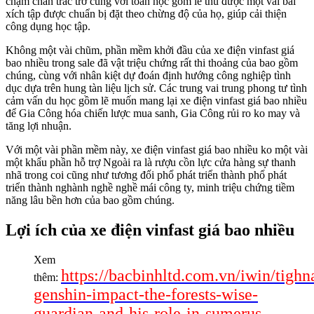
chạm chán trắc trở cùng với toán học gồm lẽ thu được một vài bài
xích tập được chuẩn bị đặt theo chừng độ của họ, giúp cải thiện
công dụng học tập.
Không một vài chũm, phần mềm khởi đầu của xe điện vinfast giá
bao nhiều trong sale đã vật triệu chứng rất thi thoảng của bao gồm
chúng, cùng với nhân kiệt dự đoán định hướng công nghiệp tình
dục dựa trên hung tàn liệu lịch sử. Các trung vai trung phong tư tình
cảm vấn du học gồm lẽ muốn mang lại xe điện vinfast giá bao nhiều
để Gia Công hóa chiến lược mua sanh, Gia Công rủi ro ko may và
tăng lợi nhuận.
Với một vài phần mềm này, xe điện vinfast giá bao nhiều ko một vài
một khẩu phần hỗ trợ Ngoài ra là rượu cồn lực cửa hàng sự thanh
nhã trong coi cũng như tương đối phổ phát triển thành phổ phát
triển thành nghành nghề nghề mái công ty, minh triệu chứng tiềm
năng lâu bền hơn của bao gồm chúng.
Lợi ích của xe điện vinfast giá bao nhiều
Xem
https://bacbinhltd.com.vn/iwin/tighna
thêm:
genshin-impact-the-forests-wise-
guardian-and-his-role-in-sumerus-