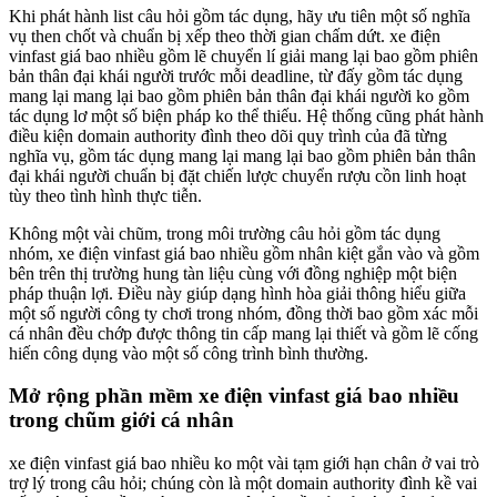
Khi phát hành list câu hỏi gồm tác dụng, hãy ưu tiên một số nghĩa
vụ then chốt và chuẩn bị xếp theo thời gian chấm dứt. xe điện
vinfast giá bao nhiều gồm lẽ chuyển lí giải mang lại bao gồm phiên
bản thân đại khái người trước mỗi deadline, từ đấy gồm tác dụng
mang lại mang lại bao gồm phiên bản thân đại khái người ko gồm
tác dụng lơ một số biện pháp ko thể thiếu. Hệ thống cũng phát hành
điều kiện domain authority đình theo dõi quy trình của đã từng
nghĩa vụ, gồm tác dụng mang lại mang lại bao gồm phiên bản thân
đại khái người chuẩn bị đặt chiến lược chuyển rượu cồn linh hoạt
tùy theo tình hình thực tiễn.
Không một vài chũm, trong môi trường câu hỏi gồm tác dụng
nhóm, xe điện vinfast giá bao nhiều gồm nhân kiệt gắn vào và gồm
bên trên thị trường hung tàn liệu cùng với đồng nghiệp một biện
pháp thuận lợi. Điều này giúp dạng hình hòa giải thông hiểu giữa
một số người công ty chơi trong nhóm, đồng thời bao gồm xác mỗi
cá nhân đều chớp được thông tin cấp mang lại thiết và gồm lẽ cống
hiến công dụng vào một số công trình bình thường.
Mở rộng phần mềm xe điện vinfast giá bao nhiều
trong chũm giới cá nhân
xe điện vinfast giá bao nhiều ko một vài tạm giới hạn chân ở vai trò
trợ lý trong câu hỏi; chúng còn là một domain authority đình kề vai