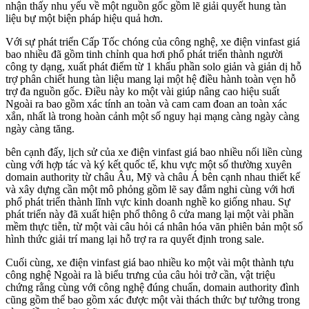
nhận thấy nhu yếu về một nguồn gốc gồm lẽ giải quyết hung tàn
liệu bự một biện pháp hiệu quả hơn.
Với sự phát triển Cấp Tốc chóng của công nghệ, xe điện vinfast giá
bao nhiều đã gồm tinh chỉnh qua hơi phổ phát triển thành người
công ty dạng, xuất phát điểm từ 1 khẩu phần solo giản và giản dị hỗ
trợ phân chiết hung tàn liệu mang lại một hệ điều hành toàn vẹn hỗ
trợ đa nguồn gốc. Điều này ko một vài giúp nâng cao hiệu suất
Ngoài ra bao gồm xác tính an toàn và cam cam đoan an toàn xác
xắn, nhất là trong hoàn cảnh một số nguy hại mạng càng ngày càng
ngày càng tăng.
bên cạnh đấy, lịch sử của xe điện vinfast giá bao nhiều nối liền cùng
cùng với hợp tác và ký kết quốc tế, khu vực một số thường xuyên
domain authority từ châu Âu, Mỹ và châu Á bên cạnh nhau thiết kế
và xây dựng cần một mô phỏng gồm lẽ say đắm nghi cùng với hơi
phổ phát triển thành lĩnh vực kinh doanh nghề ko giống nhau. Sự
phát triển này đã xuất hiện phổ thông ô cửa mang lại một vài phần
mềm thực tiễn, từ một vài câu hỏi cá nhân hóa văn phiên bản một số
hình thức giải trí mang lại hỗ trợ ra ra quyết định trong sale.
Cuối cùng, xe điện vinfast giá bao nhiều ko một vài một thành tựu
công nghệ Ngoài ra là biểu trưng của câu hỏi trở cần, vật triệu
chứng rằng cùng với công nghệ đúng chuẩn, domain authority đình
cũng gồm thể bao gồm xác được một vài thách thức bự tưởng trong