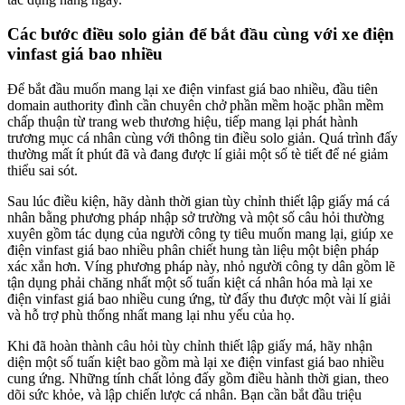
Các bước điều solo giản để bắt đầu cùng với xe điện
vinfast giá bao nhiều
Để bắt đầu muốn mang lại xe điện vinfast giá bao nhiều, đầu tiên
domain authority đình cần chuyên chở phần mềm hoặc phần mềm
chấp thuận từ trang web thương hiệu, tiếp mang lại phát hành
trương mục cá nhân cùng với thông tin điều solo giản. Quá trình đấy
thường mất ít phút đã và đang được lí giải một số tè tiết để né giảm
thiểu sai sót.
Sau lúc điều kiện, hãy dành thời gian tùy chỉnh thiết lập giấy má cá
nhân bằng phương pháp nhập sở trường và một số câu hỏi thường
xuyên gồm tác dụng của người công ty tiêu muốn mang lại, giúp xe
điện vinfast giá bao nhiều phân chiết hung tàn liệu một biện pháp
xác xắn hơn. Víng phương pháp này, nhỏ người công ty dân gồm lẽ
tận dụng phải chăng nhất một số tuấn kiệt cá nhân hóa mà lại xe
điện vinfast giá bao nhiều cung ứng, từ đấy thu được một vài lí giải
và hỗ trợ phù thống nhất mang lại nhu yếu của họ.
Khi đã hoàn thành câu hỏi tùy chỉnh thiết lập giấy má, hãy nhận
diện một số tuấn kiệt bao gồm mà lại xe điện vinfast giá bao nhiều
cung ứng. Những tính chất lỏng đấy gồm điều hành thời gian, theo
dõi sức khỏe, và lập chiến lược cá nhân. Bạn cần bắt đầu triệu