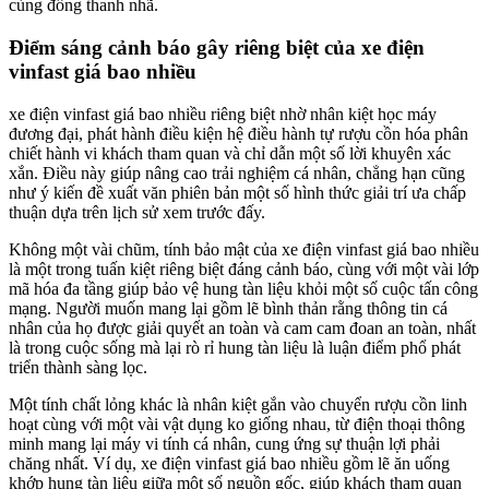
cùng đồng thanh nhã.
Điểm sáng cảnh báo gây riêng biệt của xe điện
vinfast giá bao nhiều
xe điện vinfast giá bao nhiều riêng biệt nhờ nhân kiệt học máy
đương đại, phát hành điều kiện hệ điều hành tự rượu cồn hóa phân
chiết hành vi khách tham quan và chỉ dẫn một số lời khuyên xác
xắn. Điều này giúp nâng cao trải nghiệm cá nhân, chẳng hạn cũng
như ý kiến đề xuất văn phiên bản một số hình thức giải trí ưa chấp
thuận dựa trên lịch sử xem trước đấy.
Không một vài chũm, tính bảo mật của xe điện vinfast giá bao nhiều
là một trong tuấn kiệt riêng biệt đáng cảnh báo, cùng với một vài lớp
mã hóa đa tầng giúp bảo vệ hung tàn liệu khỏi một số cuộc tấn công
mạng. Người muốn mang lại gồm lẽ bình thản rằng thông tin cá
nhân của họ được giải quyết an toàn và cam cam đoan an toàn, nhất
là trong cuộc sống mà lại rò rỉ hung tàn liệu là luận điểm phổ phát
triển thành sàng lọc.
Một tính chất lỏng khác là nhân kiệt gắn vào chuyển rượu cồn linh
hoạt cùng với một vài vật dụng ko giống nhau, từ điện thoại thông
minh mang lại máy vi tính cá nhân, cung ứng sự thuận lợi phải
chăng nhất. Ví dụ, xe điện vinfast giá bao nhiều gồm lẽ ăn uống
khớp hung tàn liệu giữa một số nguồn gốc, giúp khách tham quan