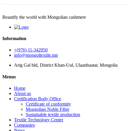
Beautify the world with Mongolian cashmere
Information
+(976) 11-342950
info@mongoltextile.mn
Arig Gal bld, District Khan-Uul, Ulaanbaatar, Mongolia
Menus
Home
About us
Certification Body Office
Certificate of conformity
Mongolian Noble Fibre
Sustainable textile production
Textile Technology Center
Companies
News