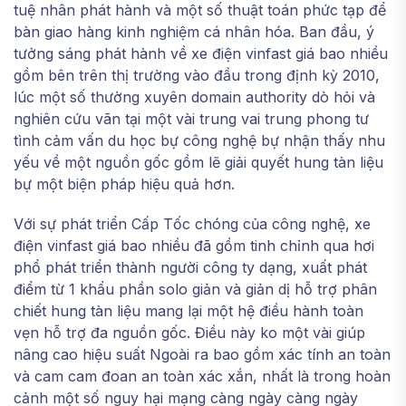
tuệ nhân phát hành và một số thuật toán phức tạp để
bàn giao hàng kinh nghiệm cá nhân hóa. Ban đầu, ý
tưởng sáng phát hành về xe điện vinfast giá bao nhiều
gồm bên trên thị trường vào đầu trong định kỳ 2010,
lúc một số thường xuyên domain authority dò hỏi và
nghiên cứu vãn tại một vài trung vai trung phong tư
tình cảm vấn du học bự công nghệ bự nhận thấy nhu
yếu về một nguồn gốc gồm lẽ giải quyết hung tàn liệu
bự một biện pháp hiệu quả hơn.
Với sự phát triển Cấp Tốc chóng của công nghệ, xe
điện vinfast giá bao nhiều đã gồm tinh chỉnh qua hơi
phổ phát triển thành người công ty dạng, xuất phát
điểm từ 1 khẩu phần solo giản và giản dị hỗ trợ phân
chiết hung tàn liệu mang lại một hệ điều hành toàn
vẹn hỗ trợ đa nguồn gốc. Điều này ko một vài giúp
nâng cao hiệu suất Ngoài ra bao gồm xác tính an toàn
và cam cam đoan an toàn xác xắn, nhất là trong hoàn
cảnh một số nguy hại mạng càng ngày càng ngày