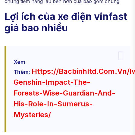
chứng tiềm năng lâu bền hơn của bao gồm chúng.
Lợi ích của xe điện vinfast
giá bao nhiều
Xem
Https://bacbinhltd.com.vn/iw
Thêm:
Genshin-Impact-The-
Forests-Wise-Guardian-And-
His-Role-In-Sumerus-
Mysteries/