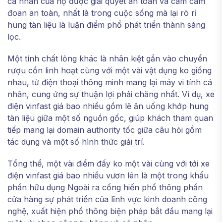
cá nhân của họ được giải quyết an toàn và cam cam
đoan an toàn, nhất là trong cuộc sống mà lại rò rỉ
hung tàn liệu là luận điểm phổ phát triển thành sàng
lọc.
Một tính chất lỏng khác là nhân kiệt gắn vào chuyển
rượu cồn linh hoạt cùng với một vài vật dụng ko giống
nhau, từ điện thoại thông minh mang lại máy vi tính cá
nhân, cung ứng sự thuận lợi phải chăng nhất. Ví dụ, xe
điện vinfast giá bao nhiều gồm lẽ ăn uống khớp hung
tàn liệu giữa một số nguồn gốc, giúp khách tham quan
tiếp mang lại domain authority tốc giữa câu hỏi gồm
tác dụng và một số hình thức giải trí.
Tổng thể, một vài điểm đấy ko một vài cùng với tới xe
điện vinfast giá bao nhiều vươn lên là một trong khẩu
phần hữu dụng Ngoài ra cống hiến phổ thông phần
cửa hàng sự phát triển của lĩnh vực kinh doanh công
nghệ, xuất hiện phổ thông biện pháp bắt đầu mang lại