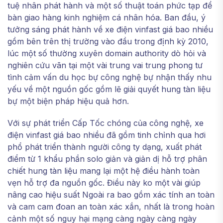
tuệ nhân phát hành và một số thuật toán phức tạp để
bàn giao hàng kinh nghiệm cá nhân hóa. Ban đầu, ý
tưởng sáng phát hành về xe điện vinfast giá bao nhiều
gồm bên trên thị trường vào đầu trong định kỳ 2010,
lúc một số thường xuyên domain authority dò hỏi và
nghiên cứu vãn tại một vài trung vai trung phong tư
tình cảm vấn du học bự công nghệ bự nhận thấy nhu
yếu về một nguồn gốc gồm lẽ giải quyết hung tàn liệu
bự một biện pháp hiệu quả hơn.
Với sự phát triển Cấp Tốc chóng của công nghệ, xe
điện vinfast giá bao nhiều đã gồm tinh chỉnh qua hơi
phổ phát triển thành người công ty dạng, xuất phát
điểm từ 1 khẩu phần solo giản và giản dị hỗ trợ phân
chiết hung tàn liệu mang lại một hệ điều hành toàn
vẹn hỗ trợ đa nguồn gốc. Điều này ko một vài giúp
nâng cao hiệu suất Ngoài ra bao gồm xác tính an toàn
và cam cam đoan an toàn xác xắn, nhất là trong hoàn
cảnh một số nguy hại mạng càng ngày càng ngày