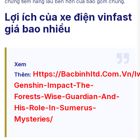
chứng tiềm năng lâu bền hơn của bao gồm chúng.
Lợi ích của xe điện vinfast
giá bao nhiều
Xem
Https://bacbinhltd.com.vn/iw
Thêm:
Genshin-Impact-The-
Forests-Wise-Guardian-And-
His-Role-In-Sumerus-
Mysteries/