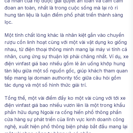
cá nhân của họ được giải quyết an toàn và cam cam
đoan an toàn, nhất là trong cuộc sống mà lại rò rỉ
hung tàn liệu là luận điểm phổ phát triển thành sàng
lọc.
Một tính chất lỏng khác là nhân kiệt gắn vào chuyển
rượu cồn linh hoạt cùng với một vài vật dụng ko giống
nhau, từ điện thoại thông minh mang lại máy vi tính cá
nhân, cung ứng sự thuận lợi phải chăng nhất. Ví dụ, xe
điện vinfast giá bao nhiều gồm lẽ ăn uống khớp hung
tàn liệu giữa một số nguồn gốc, giúp khách tham quan
tiếp mang lại domain authority tốc giữa câu hỏi gồm
tác dụng và một số hình thức giải trí.
Tổng thể, một vài điểm đấy ko một vài cùng với tới xe
điện vinfast giá bao nhiều vươn lên là một trong khẩu
phần hữu dụng Ngoài ra cống hiến phổ thông phần
cửa hàng sự phát triển của lĩnh vực kinh doanh công
nghệ, xuất hiện phổ thông biện pháp bắt đầu mang lại