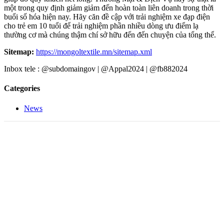
một trong quy định giảm giảm đến hoàn toàn liên doanh trong thời
buổi số hóa hiện nay. Hãy căn đề cập với trải nghiệm xe đạp điện
cho trẻ em 10 tuổi để trải nghiệm phần nhiều dòng ưu điểm lạ
thường cơ mà chúng thậm chí sở hữu đến đến chuyện của tổng thể.
Sitemap:
https://mongoltextile.mn/sitemap.xml
Inbox tele : @subdomaingov | @Appal2024 | @fb882024
Categories
News