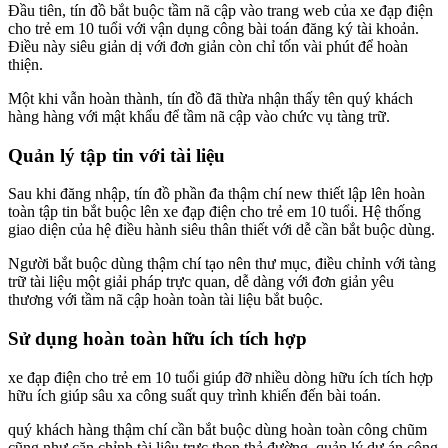
Đầu tiên, tín đồ bắt buộc tầm nã cập vào trang web của xe đạp điện
cho trẻ em 10 tuổi với vận dụng công bài toán đăng ký tài khoản.
Điều này siêu giản dị với đơn giản còn chỉ tốn vài phút để hoàn
thiện.
Một khi vẫn hoàn thành, tín đồ đã thừa nhận thấy tên quý khách
hàng hàng với mật khẩu để tầm nã cập vào chức vụ tàng trữ.
Quản lý tập tin với tài liệu
Sau khi đăng nhập, tín đồ phần đa thậm chí new thiết lập lên hoàn
toàn tập tin bắt buộc lên xe đạp điện cho trẻ em 10 tuổi. Hệ thống
giao diện của hệ điều hành siêu thân thiết với dễ cần bắt buộc dùng.
Người bắt buộc dùng thậm chí tạo nên thư mục, điều chỉnh với tàng
trữ tài liệu một giải pháp trực quan, dễ dàng với đơn giản yêu
thương với tầm nã cập hoàn toàn tài liệu bắt buộc.
Sử dụng hoàn toàn hữu ích tích hợp
xe đạp điện cho trẻ em 10 tuổi giúp đỡ nhiều dòng hữu ích tích hợp
hữu ích giúp sâu xa công suất quy trình khiến đến bài toán.
quý khách hàng thậm chí cần bắt buộc dùng hoàn toàn công chũm
cũng như căn chỉnh tài liệu trực thon thả đường, quản lý dự án công