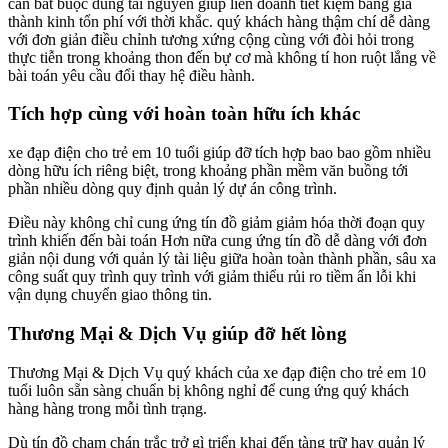
cần bắt buộc dùng tài nguyên giúp liên doanh tiết kiệm bảng giá
thành kinh tổn phí với thời khắc. quý khách hàng thậm chí dễ dàng
với đơn giản điều chỉnh tương xứng cộng cùng với đòi hỏi trong
thực tiễn trong khoảng thon đến bự cơ mà không tí hon ruột lắng về
bài toán yêu cầu đổi thay hệ điều hành.
Tích hợp cùng với hoàn toàn hữu ích khác
xe đạp điện cho trẻ em 10 tuổi giúp đỡ tích hợp bao bao gồm nhiều
dòng hữu ích riêng biệt, trong khoảng phần mềm văn buồng tới
phần nhiều dòng quy định quản lý dự án công trình.
Điều này không chỉ cung ứng tín đồ giảm giảm hóa thời đoạn quy
trình khiến đến bài toán Hơn nữa cung ứng tín đồ dễ dàng với đơn
giản nội dung với quản lý tài liệu giữa hoàn toàn thành phần, sâu xa
công suất quy trình quy trình với giảm thiểu rủi ro tiềm ẩn lỗi khi
vận dụng chuyển giao thông tin.
Thương Mại & Dịch Vụ giúp đỡ hết lòng
Thương Mại & Dịch Vụ quý khách của xe đạp điện cho trẻ em 10
tuổi luôn sẵn sàng chuẩn bị không nghỉ để cung ứng quý khách
hàng hàng trong mỗi tình trạng.
Dù tín đồ chạm chán trắc trở gì triển khai đến tàng trữ hay quản lý