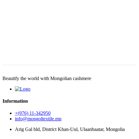
Beautify the world with Mongolian cashmere
Information
+(976) 11-342950
info@mongoltextile.mn
Arig Gal bld, District Khan-Uul, Ulaanbaatar, Mongolia