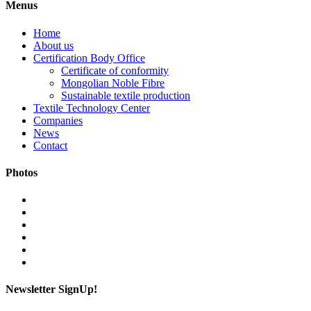
Menus
Home
About us
Certification Body Office
Certificate of conformity
Mongolian Noble Fibre
Sustainable textile production
Textile Technology Center
Companies
News
Contact
Photos
Newsletter SignUp!