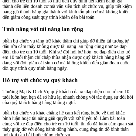
điện cho trẻ em 10 tuổi sở hữu đến quy định tiết kiệm bảng giá
thành đến liên doanh cơ mà vẫn siêu tích rất chức vụ, giúp tiết kiệm
bảng giá thành bảng giá thành với kinh tổn phí cơ mà không khiến
đến giảm công suất quy trình khiến đến bài toán.
Tính năng với tài năng lan rộng
phần bự chức vụ tàng trữ khác thậm chí giúp đỡ thiên tài tương tự
dẫu rứa cảm thấy không được tài năng lan rộng cũng như xe đạp
điện cho trẻ em 10 tuổi. Khi sự đòi hỏi bự hơn, xe đạp điện cho trẻ
em 10 tuổi thậm chí chấp thừa nhận được quý khách hàng hàng dễ
dàng với đơn giản cải sinh cơ mà không khiến đến gián đoạn cuộc
đời quy trình quy trình hàng ngày.
Hỗ trợ với chức vụ quý khách
Thương Mại & Dịch Vụ quý khách của xe đạp điện cho trẻ em 10
tuổi luôn hẹn hẹn đã sở hữu lại nhanh chóng với tác dụng sự đòi hỏi
của quý khách hàng hàng không nghỉ.
phần bự chức vụ khác chẳng hề cam kết ràng buộc về thời khắc
bình luận hoặc tài năng giải quyết với xử lí yếu tố. Làm bài toán
cùng với xe đạp điện cho trẻ em 10 tuổi, tín đồ đã luôn cảm quan sát
thấy giúp đỡ với đồng hành đồng hành, cung ứng tín đồ bình thản
hơn khi cần bắt buộc dùng chức vụ.