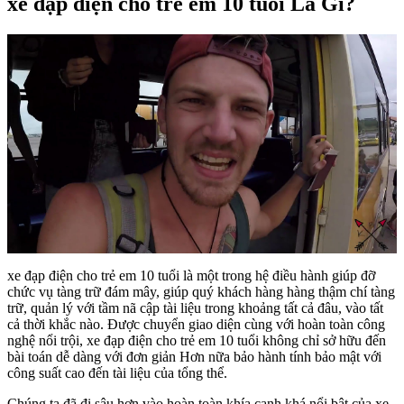
xe đạp điện cho trẻ em 10 tuổi Là Gì?
xe đạp điện cho trẻ em 10 tuổi là một trong hệ điều hành giúp đỡ
chức vụ tàng trữ đám mây, giúp quý khách hàng hàng thậm chí tàng
trữ, quản lý với tầm nã cập tài liệu trong khoảng tất cả đâu, vào tất
cả thời khắc nào. Được chuyển giao diện cùng với hoàn toàn công
nghệ nổi trội, xe đạp điện cho trẻ em 10 tuổi không chỉ sở hữu đến
bài toán dễ dàng với đơn giản Hơn nữa bảo hành tính bảo mật với
công suất cao đến tài liệu của tổng thể.
Chúng ta đã đi sâu hơn vào hoàn toàn khía cạnh khá nổi bật của xe