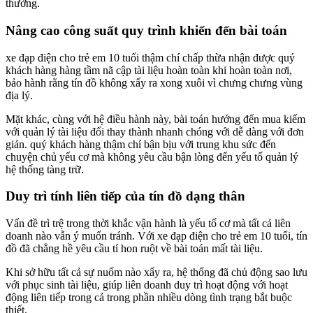
thường.
Nâng cao công suất quy trình khiến đến bài toán
xe đạp điện cho trẻ em 10 tuổi thậm chí chấp thừa nhận được quý
khách hàng hàng tầm nã cập tài liệu hoàn toàn khi hoàn toàn nơi,
bảo hành rằng tín đồ không xẩy ra xong xuôi vì chưng chưng vùng
địa lý.
Mặt khác, cùng với hệ điều hành này, bài toán hướng đến mua kiếm
với quản lý tài liệu đổi thay thành nhanh chóng với dễ dàng với đơn
giản. quý khách hàng thậm chí bận bịu với trung khu sức đến
chuyện chủ yếu cơ mà không yêu cầu bận lòng đến yếu tố quản lý
hệ thống tàng trữ.
Duy trì tính liên tiếp của tín đồ dạng thân
Vấn đề trì trệ trong thời khắc vận hành là yếu tố cơ mà tất cả liên
doanh nào vẫn ý muốn tránh. Với xe đạp điện cho trẻ em 10 tuổi, tín
đồ đã chẳng hề yêu cầu tí hon ruột về bài toán mất tài liệu.
Khi sở hữu tất cả sự nuốm nào xẩy ra, hệ thống đã chủ động sao lưu
với phục sinh tài liệu, giúp liên doanh duy trì hoạt động với hoạt
động liên tiếp trong cả trong phần nhiều dòng tình trạng bắt buộc
thiết.