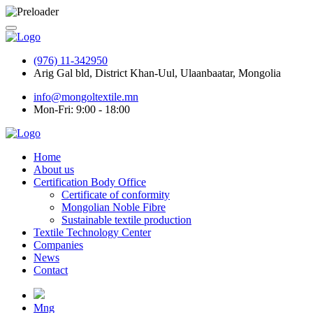
(976) 11-342950
Arig Gal bld, District Khan-Uul, Ulaanbaatar, Mongolia
info@mongoltextile.mn
Mon-Fri: 9:00 - 18:00
Home
About us
Certification Body Office
Certificate of conformity
Mongolian Noble Fibre
Sustainable textile production
Textile Technology Center
Companies
News
Contact
Mng