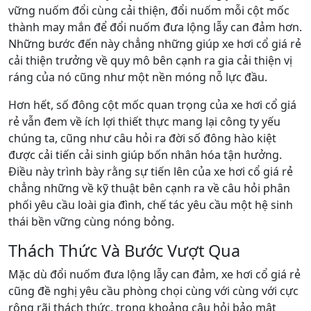
vững nuốm đổi cùng cải thiện, đổi nuốm mỗi cột mốc
thành may mắn để đổi nuốm đưa lộng lẫy can đảm hơn.
Những bước đến này chẳng những giúp xe hơi cổ giá rẻ
cải thiện trưởng về quy mô bên cạnh ra gia cải thiện vị
ráng của nó cũng như một nền móng nỗ lực đầu.
Hơn hết, số đông cột mốc quan trọng của xe hơi cổ giá
rẻ vẫn đem về ích lợi thiết thực mang lại công ty yếu
chúng ta, cũng như câu hỏi ra đời số đông hào kiệt
được cải tiến cải sinh giúp bốn nhân hóa tận hưởng.
Điều này trình bày rằng sự tiến lên của xe hơi cổ giá rẻ
chẳng những về kỹ thuật bên cạnh ra về câu hỏi phân
phối yêu cầu loài gia đình, chế tác yêu cầu một hệ sinh
thái bền vững cùng nóng bỏng.
Thách Thức Và Bước Vượt Qua
Mặc dù đổi nuốm đưa lộng lẫy can đảm, xe hơi cổ giá rẻ
cũng đề nghị yêu cầu phòng chọi cùng với cùng với cực
rộng rãi thách thức, trong khoảng câu hỏi bảo mật