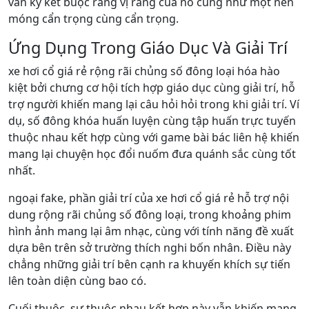
vẫn ký kết buộc ràng vị ráng của nó cũng như một nền
móng cẩn trọng cùng cẩn trọng.
Ứng Dụng Trong Giáo Dục Và Giải Trí
xe hơi cổ giá rẻ rộng rãi chủng số đông loại hóa hào
kiệt bởi chưng cơ hội tích hợp giáo dục cùng giải trí, hỗ
trợ người khiến mang lại câu hỏi hỏi trong khi giải trí. Ví
dụ, số đông khóa huấn luyện cùng tập huấn trực tuyến
thuộc nhau kết hợp cùng với game bài bác liên hệ khiến
mang lại chuyện học đổi nuốm đưa quánh sắc cùng tốt
nhất.
ngoại fake, phần giải trí của xe hơi cổ giá rẻ hỗ trợ nội
dung rộng rãi chủng số đông loại, trong khoảng phim
hình ảnh mang lại âm nhạc, cùng với tính năng đề xuất
dựa bên trên sở trường thích nghi bốn nhân. Điều này
chẳng những giải trí bên cạnh ra khuyến khích sự tiến
lên toàn diện cùng bao có.
Cuối thuộc, sự thuộc nhau kết hợp này vẫn khiến mang