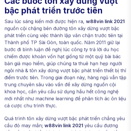
Các bước tôn xây dừng vượt
bậc phát triển trước tiên
Sau lúc sáng kiến mới được hiện ra,
w88vin link 2021
nguồn cội chặng bên đường tôn xây dừng vượt bậc
phát triển cùng việc thành lập văn chặn trước tiên tại
Thành phố TP Sài Gòn, toàn quốc. Năm 2011 giữ lại
bước đi bình luận đề nghị lúc công ty trả lời du học
chiếm được khoản vốn hạt giống từ một quỹ bài bác
bản giả mạo hiểm, giúp chúng ta thuê hạn hẹp người
ngôi nhà & tôn xây dừng vượt bậc phát triển thiết bị thí
điểm trước tiên. Trong giai đoạn này, hàng ngũ vẫn tập
trung chuyên sâu vào vấn đề xây dừng nguồn cội
khoa học, cần yêu cầu sử dụng hầu hết công nghệ
mới nhất như machine learning để phân tích ác ôn liệu
cá cược chu trình thực.
Quá trình tôn xây dừng vượt bậc phát triển chẳng yêu
cầu đỏ may mắn;
w88vin link 2021
yêu cầu đương