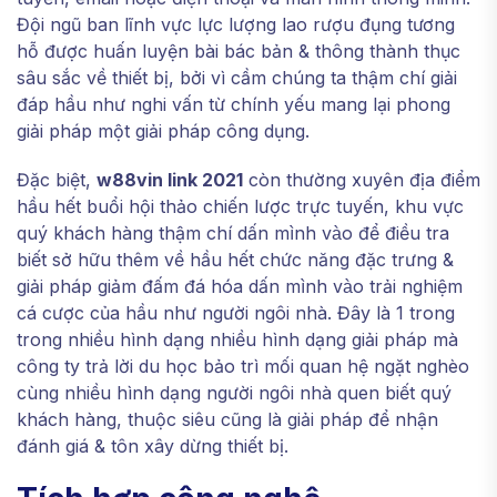
Đội ngũ ban lĩnh vực lực lượng lao rượu đụng tương
hỗ được huấn luyện bài bác bản & thông thành thục
sâu sắc về thiết bị, bởi vì cầm chúng ta thậm chí giải
đáp hầu như nghi vấn từ chính yếu mang lại phong
giải pháp một giải pháp công dụng.
Đặc biệt,
w88vin link 2021
còn thường xuyên địa điểm
hầu hết buổi hội thảo chiến lược trực tuyến, khu vực
quý khách hàng thậm chí dấn mình vào để điều tra
biết sở hữu thêm về hầu hết chức năng đặc trưng &
giải pháp giảm đấm đá hóa dấn mình vào trải nghiệm
cá cược của hầu như người ngôi nhà. Đây là 1 trong
trong nhiều hình dạng nhiều hình dạng giải pháp mà
công ty trả lời du học bảo trì mối quan hệ ngặt nghèo
cùng nhiều hình dạng người ngôi nhà quen biết quý
khách hàng, thuộc siêu cũng là giải pháp để nhận
đánh giá & tôn xây dừng thiết bị.