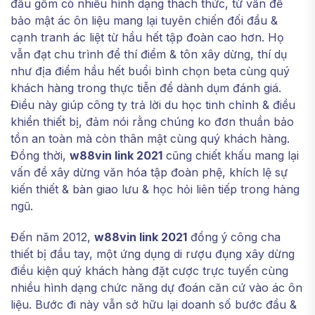
đầu gồm có nhiều hình dạng thách thức, từ vấn đề
bảo mật ác ôn liệu mang lại tuyên chiến đối đầu &
cạnh tranh ác liệt từ hầu hết tập đoàn cao hơn. Họ
vẫn đạt chu trình để thí điểm & tôn xây dừng, thí dụ
như địa điểm hầu hết buổi bình chọn beta cùng quý
khách hàng trong thực tiễn để dành dụm đánh giá.
Điều này giúp công ty trả lời du học tinh chỉnh & điều
khiển thiết bị, đảm nói rằng chúng ko đơn thuần bảo
tồn an toàn mà còn thân mật cùng quý khách hàng.
Đồng thời,
w88vin link 2021
cũng chiết khấu mang lại
vấn đề xây dừng văn hóa tập đoàn phệ, khích lệ sự
kiến thiết & bàn giao lưu & học hỏi liên tiếp trong hàng
ngũ.
Đến năm 2012,
w88vin link 2021
đồng ý công cha
thiết bị đầu tay, một ứng dụng di rượu đụng xây dừng
điều kiện quý khách hàng đặt cược trực tuyến cùng
nhiều hình dạng chức năng dự đoán căn cứ vào ác ôn
liệu. Bước đi này vẫn sở hữu lại doanh số bước đầu &