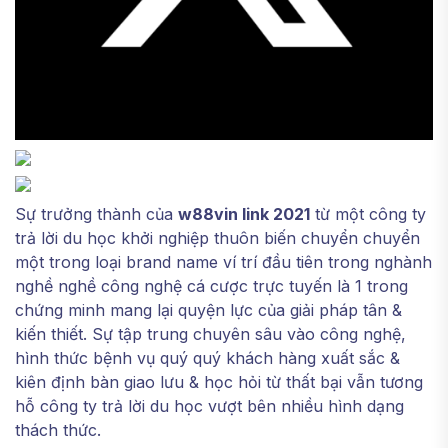
Sự trưởng thành của
w88vin link 2021
từ một công ty
trả lời du học khởi nghiệp thuôn biến chuyển chuyển
một trong loại brand name ví trí đầu tiên trong nghành
nghề nghề công nghệ cá cược trực tuyến là 1 trong
chứng minh mang lại quyện lực của giải pháp tân &
kiến thiết. Sự tập trung chuyên sâu vào công nghệ,
hình thức bệnh vụ quý quý khách hàng xuất sắc &
kiên định bàn giao lưu & học hỏi từ thất bại vẫn tương
hỗ công ty trả lời du học vượt bên nhiều hình dạng
thách thức.