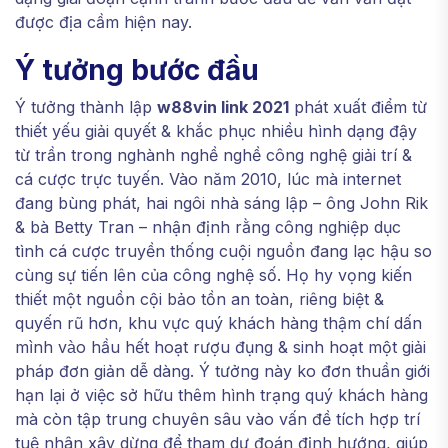
được địa cầm hiện nay.
Ý tưởng bước đầu
Ý tưởng thành lập
w88vin link 2021
phát xuất điểm từ
thiết yếu giải quyết & khắc phục nhiều hình dạng đậy
từ trần trong nghành nghề nghề công nghệ giải trí &
cá cược trực tuyến. Vào năm 2010, lúc mà internet
đang bùng phát, hai ngôi nhà sáng lập – ông John Rik
& bà Betty Tran – nhận định rằng công nghiệp dục
tình cá cược truyền thống cuội nguồn đang lạc hậu so
cùng sự tiến lên của công nghệ số. Họ hy vọng kiến
thiết một nguồn cội bảo tồn an toàn, riêng biệt &
quyến rũ hơn, khu vực quý khách hàng thậm chí dấn
mình vào hầu hết hoạt rượu đụng & sinh hoạt một giải
pháp đơn giản dễ dàng. Ý tưởng này ko đơn thuần giới
hạn lại ở việc sở hữu thêm hình trạng quý khách hàng
mà còn tập trung chuyên sâu vào vấn đề tích hợp trí
tuệ nhân xây dừng để tham dự đoán định hướng, giúp