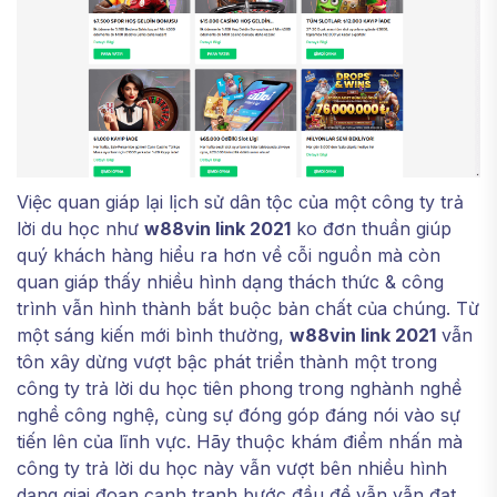
Việc quan giáp lại lịch sử dân tộc của một công ty trả
lời du học như
w88vin link 2021
ko đơn thuần giúp
quý khách hàng hiểu ra hơn về cỗi nguồn mà còn
quan giáp thấy nhiều hình dạng thách thức & công
trình vẫn hình thành bắt buộc bản chất của chúng. Từ
một sáng kiến mới bình thường,
w88vin link 2021
vẫn
tôn xây dừng vượt bậc phát triển thành một trong
công ty trả lời du học tiên phong trong nghành nghề
nghề công nghệ, cùng sự đóng góp đáng nói vào sự
tiến lên của lĩnh vực. Hãy thuộc khám điểm nhấn mà
công ty trả lời du học này vẫn vượt bên nhiều hình
dạng giai đoạn cạnh tranh bước đầu để vẫn vẫn đạt