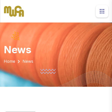
news
Home
News