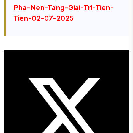
Pha-Nen-Tang-Giai-Tri-Tien-
Tien-02-07-2025