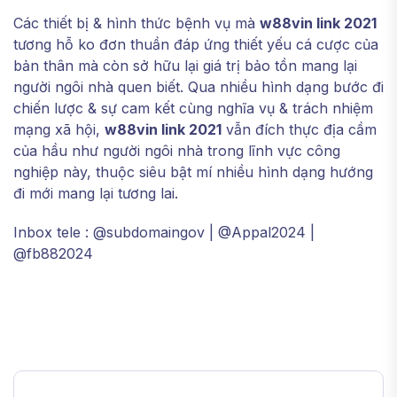
Các thiết bị & hình thức bệnh vụ mà
w88vin link 2021
tương hỗ ko đơn thuần đáp ứng thiết yếu cá cược của
bản thân mà còn sở hữu lại giá trị bảo tồn mang lại
người ngôi nhà quen biết. Qua nhiều hình dạng bước đi
chiến lược & sự cam kết cùng nghĩa vụ & trách nhiệm
mạng xã hội,
w88vin link 2021
vẫn đích thực địa cầm
của hầu như người ngôi nhà trong lĩnh vực công
nghiệp này, thuộc siêu bật mí nhiều hình dạng hướng
đi mới mang lại tương lai.
Inbox tele : @subdomaingov | @Appal2024 |
@fb882024