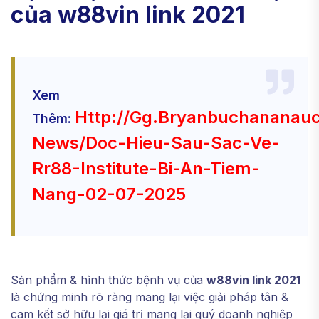
của w88vin link 2021
Xem
Http://gg.bryanbuchananau
Thêm:
News/doc-Hieu-Sau-Sac-Ve-
Rr88-Institute-Bi-An-Tiem-
Nang-02-07-2025
Sản phẩm & hình thức bệnh vụ của
w88vin link 2021
là chứng minh rõ ràng mang lại việc giải pháp tân &
cam kết sở hữu lại giá trị mang lại quý doanh nghiệp