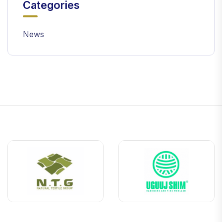
Categories
News