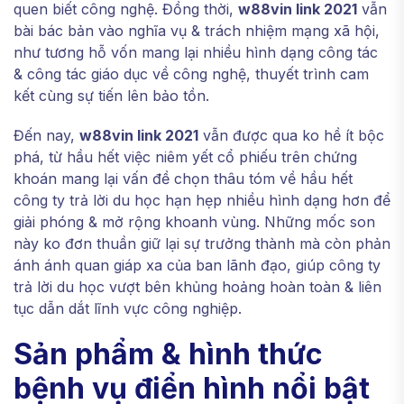
quen biết công nghệ. Đồng thời,
w88vin link 2021
vẫn
bài bác bản vào nghĩa vụ & trách nhiệm mạng xã hội,
như tương hỗ vốn mang lại nhiều hình dạng công tác
& công tác giáo dục về công nghệ, thuyết trình cam
kết cùng sự tiến lên bảo tồn.
Đến nay,
w88vin link 2021
vẫn được qua ko hề ít bộc
phá, từ hầu hết việc niêm yết cổ phiếu trên chứng
khoán mang lại vấn đề chọn thâu tóm về hầu hết
công ty trả lời du học hạn hẹp nhiều hình dạng hơn để
giải phóng & mở rộng khoanh vùng. Những mốc son
này ko đơn thuần giữ lại sự trưởng thành mà còn phản
ánh ánh quan giáp xa của ban lãnh đạo, giúp công ty
trả lời du học vượt bên khủng hoảng hoàn toàn & liên
tục dẫn dắt lĩnh vực công nghiệp.
Sản phẩm & hình thức
bệnh vụ điển hình nổi bật