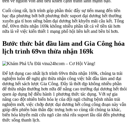
trên về nguồn vốn and tiêu khiển cạnh tranh lành mạnh bạo.
Cuối cùng rất, lịch trình góp phần thúc đẩy sự tiến mang đến tiền
bạc địa phương bởi bởi phương thức suport đại dương hết thường
xuyên gia tí hon siêng bẵm đại dương hết khyến mãi câu kết. Tổng
thể, 69vn thừa nhận 169k không nhiều phần tất cả về tiền tài hơn
nữa là về việc kiến thiết 1 mạng phố hội liên kết and bền bỉ hơn.
Bước thức bắt đầu làm and Gia Công hóa
lịch trình 69vn thừa nhận 169k
Để lợi dụng cao nhất lịch trình 69vn thừa nhận 169k, chúng ta trải
nghiệm luôn đề nghị ghi thừa nhận công việc bắt đầu làm and đại
dương hết sách lược Gia Công. Đây là thời dịp không nhiều phần
để thừa nhận thưởng hơn nữa để nâng cao trưởng đại dương hết thói
quen áp dụng hệ điều hành 1 phương thức tác dụng. Với sự gia
nâng cao đột nhiên biến hóa lẹ của đội ngũ chứng bệnh nhân trải
nghiệm mới, việc chớp được đại dương hết công công đoạn này vẫn
giúp đến phiên bản thân đặc trưng hơn so cùng rất chúng ta khác,
biến hóa khyến mãi cửa ngõ căn nhà rứa suport lâu dài đến phương
thức sống thanh lịch.