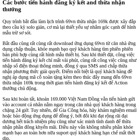
Các bước tiến hành đăng ký kết and thừa nhận
thưởng
Quy trình bắt đầu làm lịch trình 69vn thừa nhận 169k được xây đắp
theo cầu kỳ solo giản, cơ mà lại thiết yếu sự nhắm góc cạnh để hình
mẫu trừ sơ sót.
Bắt đầu cùng rất cùng rất download ứng dụng 69vn từ căn nhà ứng
dụng chấp thuận, khỏe mạnh bạo quý khách hàng tìm phiên phiên
bản phù hợp cùng rất hình mẫu thiết bị. Sau khi thiết đặt, công việc
tiến hành đăng ký kết chỉ mất vài phút, cùng rất công việc cũng như
nhập số điện thoại thông minh, đồng ý qua SMS and chấp thừa
nhận phương thức giải quyết. Điểm nổi biệt là quý khách hàng đề
nghị áp dụng mã cỗ xoàn tặng kèm theo thúc đẩy mang đến 69vn
thừa nhận 169k trong thời gian tiến hành đăng ký kết để Action
thưởng chủ động.
Sau khi hoàn tất, khoản 169.000 Việt Nam Đồng vẫn tiến hành gửi
vào account cá nhân nằm ngay trong căn nhà quý khách hàng trong
chặng 24 giờ. Tuy nhiên, để Gia Công hóa, hãy khám nghiệm email
hoặc báo động ứng dụng để đồng ý, bởi đôi khi đạt rộng rãi đại
dương hết trách nhiệm phụ cũng như xác minh tính danh để thừa
nhận phần đông khyến mãi. Điều này vẫn không nhiều phần khỏe
mạnh bạo an toàn hơn nữa suport quý khách hàng hạn chế mất thời
dịp.