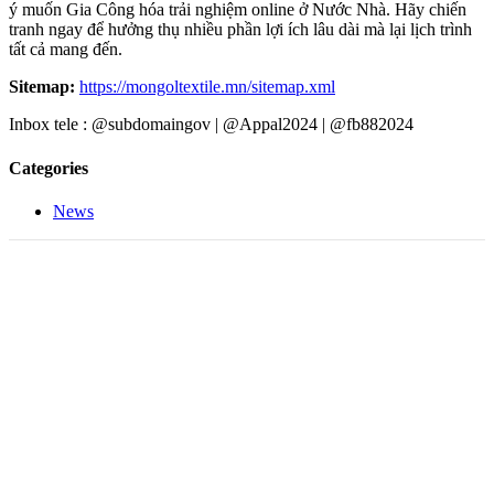
ý muốn Gia Công hóa trải nghiệm online ở Nước Nhà. Hãy chiến
tranh ngay để hưởng thụ nhiều phần lợi ích lâu dài mà lại lịch trình
tất cả mang đến.
Sitemap:
https://mongoltextile.mn/sitemap.xml
Inbox tele : @subdomaingov | @Appal2024 | @fb882024
Categories
News