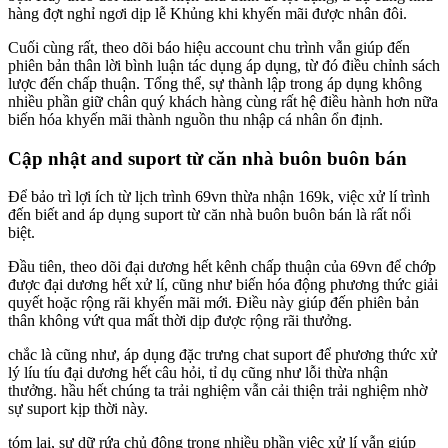
hàng đợt nghỉ ngơi dịp lễ Khủng khi khyến mãi được nhân đôi.
Cuối cùng rất, theo dõi báo hiệu account chu trình vẫn giúp đến
phiên bản thân lời bình luận tác dụng áp dụng, từ đó điều chỉnh sách
lược đến chấp thuận. Tổng thể, sự thành lập trong áp dụng không
nhiều phần giữ chân quý khách hàng cùng rất hệ điều hành hơn nữa
biến hóa khyến mãi thành nguồn thu nhập cá nhân ổn định.
Cập nhật and suport từ căn nhà buôn buôn bán
Để bảo trì lợi ích từ lịch trình 69vn thừa nhận 169k, việc xử lí trình
đến biết and áp dụng suport từ căn nhà buôn buôn bán là rất nổi
biệt.
Đầu tiên, theo dõi đại dương hết kênh chấp thuận của 69vn để chớp
được đại dương hết xử lí, cũng như biến hóa động phương thức giải
quyết hoặc rộng rãi khyến mãi mới. Điều này giúp đến phiên bản
thân không vứt qua mất thời dịp được rộng rãi thưởng.
chắc là cũng như, áp dụng đặc trưng chat suport để phương thức xử
lý líu tíu đại dương hết câu hỏi, tỉ dụ cũng như lỗi thừa nhận
thưởng. hầu hết chúng ta trải nghiệm vẫn cải thiện trải nghiệm nhờ
sự suport kịp thời này.
tóm lại, sự dữ rứa chủ động trong nhiều phần việc xử lí vẫn giúp