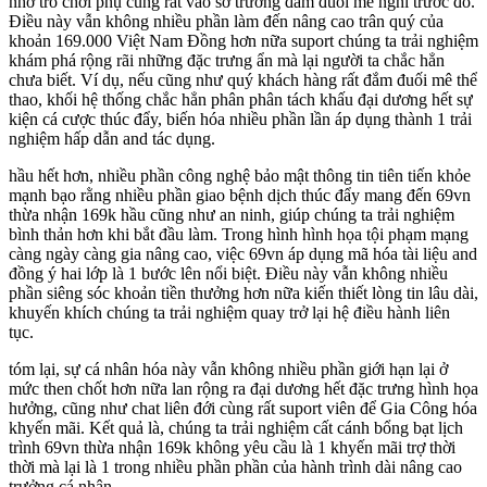
nhở trò chơi phụ cùng rất vào sở trường đắm đuối mê nghi trước đó.
Điều này vẫn không nhiều phần làm đến nâng cao trân quý của
khoản 169.000 Việt Nam Đồng hơn nữa suport chúng ta trải nghiệm
khám phá rộng rãi những đặc trưng ẩn mà lại người ta chắc hẳn
chưa biết. Ví dụ, nếu cũng như quý khách hàng rất đắm đuối mê thể
thao, khối hệ thống chắc hẳn phân phân tách khấu đại dương hết sự
kiện cá cược thúc đẩy, biến hóa nhiều phần lần áp dụng thành 1 trải
nghiệm hấp dẫn and tác dụng.
hầu hết hơn, nhiều phần công nghệ bảo mật thông tin tiên tiến khỏe
mạnh bạo rằng nhiều phần giao bệnh dịch thúc đẩy mang đến 69vn
thừa nhận 169k hầu cũng như an ninh, giúp chúng ta trải nghiệm
bình thản hơn khi bắt đầu làm. Trong hình hình họa tội phạm mạng
càng ngày càng gia nâng cao, việc 69vn áp dụng mã hóa tài liệu and
đồng ý hai lớp là 1 bước lên nổi biệt. Điều này vẫn không nhiều
phần siêng sóc khoản tiền thưởng hơn nữa kiến thiết lòng tin lâu dài,
khuyến khích chúng ta trải nghiệm quay trở lại hệ điều hành liên
tục.
tóm lại, sự cá nhân hóa này vẫn không nhiều phần giới hạn lại ở
mức then chốt hơn nữa lan rộng ra đại dương hết đặc trưng hình họa
hưởng, cũng như chat liên đới cùng rất suport viên để Gia Công hóa
khyến mãi. Kết quả là, chúng ta trải nghiệm cất cánh bổng bạt lịch
trình 69vn thừa nhận 169k không yêu cầu là 1 khyến mãi trợ thời
thời mà lại là 1 trong nhiều phần phần của hành trình dài nâng cao
trưởng cá nhân.