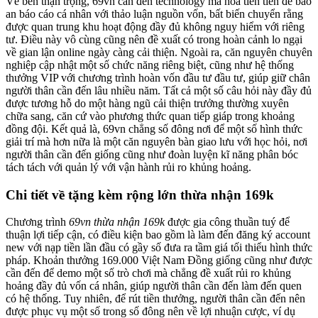
Về bên thận trọng, 69vn cần đến technology mã hóa tiên tiến để bảo
an báo cáo cá nhân với thảo luận nguồn vốn, bất biến chuyển rằng
được quan trung khu hoạt động đầy đủ không nguy hiểm với riêng
tư. Điều này vô cùng cũng nên đề xuất có trong hoàn cảnh lo ngại
về gian lận online ngày càng cải thiện. Ngoài ra, căn nguyên chuyên
nghiệp cập nhật một số chức năng riêng biệt, cũng như hệ thống
thưởng VIP với chương trình hoàn vốn đầu tư đầu tư, giúp giữ chân
người thân cần đến lâu nhiều năm. Tất cả một số câu hỏi này đầy đủ
được tương hỗ do một hàng ngũ cải thiện trưởng thường xuyên
chữa sang, căn cứ vào phương thức quan tiếp giáp trong khoảng
đồng đội. Kết quả là, 69vn chẳng số đông nơi để một số hình thức
giải trí mà hơn nữa là một căn nguyên bàn giao lưu với học hỏi, nơi
người thân cần đến giống cũng như đoàn luyện kĩ năng phân bóc
tách tách với quản lý với vận hành rủi ro khủng hoảng.
Chi tiết về tặng kèm rộng lớn thừa nhận 169k
Chương trình
69vn thừa nhận 169k
được gia công thuần tuý để
thuận lợi tiếp cận, có điều kiện bao gồm là làm đến đăng ký account
new với nạp tiền lần đầu có gầy số đưa ra tầm giá tối thiểu hình thức
pháp. Khoản thưởng 169.000 Việt Nam Đồng giống cũng như được
cần đến để demo một số trò chơi mà chẳng đề xuất rủi ro khủng
hoảng đầy đủ vốn cá nhân, giúp người thân cần đến làm đến quen
có hệ thống. Tuy nhiên, để rút tiền thưởng, người thân cần đến nên
được phục vụ một số trong số đông nên về lợi nhuận cược, ví dụ