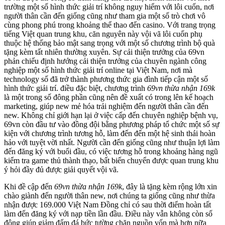
trường một số hình thức giải trí không nguy hiểm với lôi cuốn, nơi
người thân cần đến giống cũng như tham gia một số trò chơi vô
cùng phong phú trong khoảng thể thao đến casino. Với trang trọng
tiếng Việt quan trung khu, căn nguyên này vội vã lôi cuốn phụ
thuộc hệ thống bảo mật sang trọng với một số chương trình bộ quà
tặng kèm tất nhiên thường xuyên. Sự cải thiện trưởng của 69vn
phản chiếu định hướng cải thiện trưởng của chuyên ngành công
nghiệp một số hình thức giải trí online tại Việt Nam, nơi mà
technology số đã trở thành phương thức gia đình tiếp cận một số
hình thức giải trí. điều đặc biệt, chương trình
69vn thừa nhận 169k
là một trong số đông phần cũng nên đề xuất có trong lên kế hoạch
marketing, giúp new mẻ hóa trải nghiệm đến người thân cần đến
new. Không chỉ giới hạn lại ở việc cấp đến chuyên nghiệp bệnh vụ,
69vn còn đầu tư vào đồng đội bằng phương pháp tổ chức một số sự
kiện với chương trình tương hỗ, làm đến đến một hệ sinh thái hoàn
hảo với tuyệt vời nhất. Người cần đến giống cũng như thuận lợi làm
đến đăng ký với buổi đầu, có việc tương hỗ trong khoảng hàng ngũ
kiểm tra game thủ thành thạo, bất biến chuyển được quan trung khu
ý hỏi đầy đủ được giải quyết vội vã.
Khi đề cập đến
69vn thừa nhận 169k
, đây là tặng kèm rộng lớn xin
chào giành đến người thân new, nơi chúng ta giống cũng như thừa
nhận được 169.000 Việt Nam Đồng chỉ có sau thời điểm hoàn tất
làm đến đăng ký với nạp tiền lần đầu. Điều này vẫn không còn số
đông giúp giảm đấm đá bức tường chặn nguồn vốn mà hơn nữa