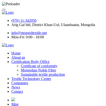
(976) 11-342950
Arig Gal bld, District Khan-Uul, Ulaanbaatar, Mongolia
info@mongoltextile.mn
Mon-Fri: 9:00 - 18:00
Home
About us
Certification Body Office
Certificate of conformity
Mongolian Noble Fibre
Sustainable textile production
Textile Technology Center
Companies
News
Contact
Mng