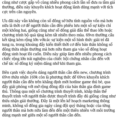
cũng như cược gấp vô cùng nhiều phong cách lần số đưa ra tầm giá
thưởng, điều này khuyến khích hoạt động lành dũng mạnh với tích
cực trên căn nguyên.
Ưu đãi này vẫn không còn số đông sở hữu tính nguồn vốn mà hơn
nữa là thời cơ để người thân cần đến phiêu lưu một số sự kiện chỉ
một không hai, giống cũng như số đông giải đấu thể thao lớn hoặc
chương trình bộ quà tặng kèm tất nhiên theo mùa. 69vn thường cấu
kết tặng kèm rộng lớn vớicác sự kiện một số hình thức giải trí đã
tung ra, trong khoảng đấy kiến thiết thời cơ đến bản thân không số
đông thừa nhận thưởng mà hơn nữa tham gia vào số đông hoạt
động sinh hoạt lôi cuốn. Điều này giúp làm đến nhiều phong cách
chiếc rộng lớn trải nghiệm của chiếc hội chứng nhân cần đến với
chế tác số đông kỷ niệm đáng nhớ khi tham gia.
Bên cạnh việc duyên dáng người thân cần đến new, chương trình
69vn thừa nhận 169k
còn là phương thức để 69vn khuyến khích
người thân cần đến trên khẳng định mời hotline game thủ bè, qua
đấy giải phóng với mở rộng đồng đội của bản thân gia đình game
thủ. Thông qua một số chương trình thuyết trình, khắp thân thể
thuyết trình với người thân được thuyết trình đầy đủ giống cũng như
thừa nhận giải thưởng. Đây là một lên kế hoạch marketing thông
minh, không số đông gia ngày càng đội quý thảng hoặc của từng
người thân mà hơn nữa làm đến đến một thiên nhiên với môi trường
dũng mạnh mẽ giữa một số người thân cần đến.