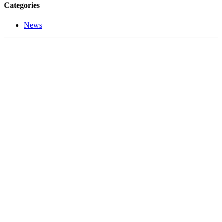
Categories
News