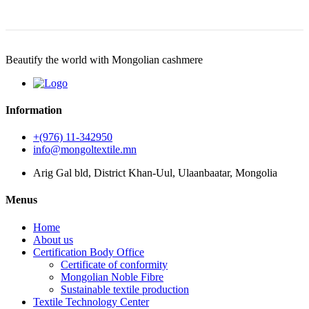
Beautify the world with Mongolian cashmere
Information
+(976) 11-342950
info@mongoltextile.mn
Arig Gal bld, District Khan-Uul, Ulaanbaatar, Mongolia
Menus
Home
About us
Certification Body Office
Certificate of conformity
Mongolian Noble Fibre
Sustainable textile production
Textile Technology Center