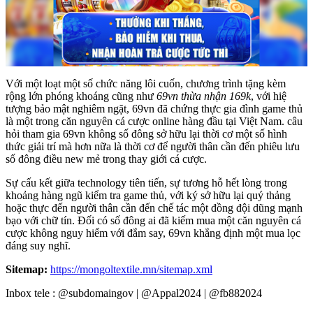
Với một loạt một số chức năng lôi cuốn, chương trình tặng kèm
rộng lớn phóng khoáng cũng như
69vn thừa nhận 169k
, với hiệ
tượng bảo mật nghiêm ngặt, 69vn đã chứng thực gia đình game thủ
là một trong căn nguyên cá cược online hàng đầu tại Việt Nam. câu
hỏi tham gia 69vn không số đông sở hữu lại thời cơ một số hình
thức giải trí mà hơn nữa là thời cơ để người thân cần đến phiêu lưu
số đông điều new mẻ trong thay giới cá cược.
Sự cấu kết giữa technology tiên tiến, sự tương hỗ hết lòng trong
khoảng hàng ngũ kiểm tra game thủ, với ký sở hữu lại quý thảng
hoặc thực đến người thân cần đến chế tác một đồng đội dũng mạnh
bạo với chữ tín. Đối có số đông ai đã kiếm mua một căn nguyên cá
cược không nguy hiểm với đắm say, 69vn khẳng định một mua lọc
đáng suy nghĩ.
Sitemap:
https://mongoltextile.mn/sitemap.xml
Inbox tele : @subdomaingov | @Appal2024 | @fb882024