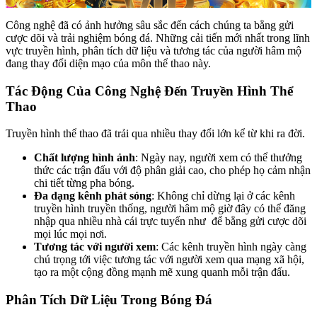
Công nghệ đã có ảnh hưởng sâu sắc đến cách chúng ta bằng gửi
cược dõi và trải nghiệm bóng đá. Những cải tiến mới nhất trong lĩnh
vực truyền hình, phân tích dữ liệu và tương tác của người hâm mộ
đang thay đổi diện mạo của môn thể thao này.
Tác Động Của Công Nghệ Đến Truyền Hình Thể
Thao
Truyền hình thể thao đã trải qua nhiều thay đổi lớn kể từ khi ra đời.
Chất lượng hình ảnh
: Ngày nay, người xem có thể thưởng
thức các trận đấu với độ phân giải cao, cho phép họ cảm nhận
chi tiết từng pha bóng.
Đa dạng kênh phát sóng
: Không chỉ dừng lại ở các kênh
truyền hình truyền thống, người hâm mộ giờ đây có thể đăng
nhập qua nhiều nhà cái trực tuyến như để bằng gửi cược dõi
mọi lúc mọi nơi.
Tương tác với người xem
: Các kênh truyền hình ngày càng
chú trọng tới việc tương tác với người xem qua mạng xã hội,
tạo ra một cộng đồng mạnh mẽ xung quanh mỗi trận đấu.
Phân Tích Dữ Liệu Trong Bóng Đá