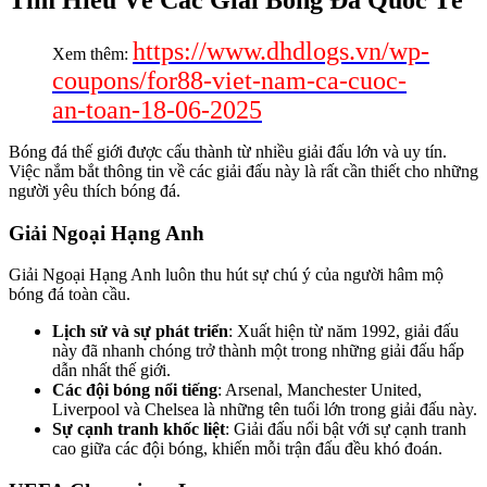
Tìm Hiểu Về Các Giải Bóng Đá Quốc Tế
https://www.dhdlogs.vn/wp-
Xem thêm:
coupons/for88-viet-nam-ca-cuoc-
an-toan-18-06-2025
Bóng đá thế giới được cấu thành từ nhiều giải đấu lớn và uy tín.
Việc nắm bắt thông tin về các giải đấu này là rất cần thiết cho những
người yêu thích bóng đá.
Giải Ngoại Hạng Anh
Giải Ngoại Hạng Anh luôn thu hút sự chú ý của người hâm mộ
bóng đá toàn cầu.
Lịch sử và sự phát triển
: Xuất hiện từ năm 1992, giải đấu
này đã nhanh chóng trở thành một trong những giải đấu hấp
dẫn nhất thế giới.
Các đội bóng nổi tiếng
: Arsenal, Manchester United,
Liverpool và Chelsea là những tên tuổi lớn trong giải đấu này.
Sự cạnh tranh khốc liệt
: Giải đấu nổi bật với sự cạnh tranh
cao giữa các đội bóng, khiến mỗi trận đấu đều khó đoán.