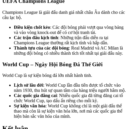
UEFA Champions League
Champions League là giải đấu danh giá nhất châu Âu dành cho các
câu lạc bộ.
Điều kiện chốt kèo
: Các đội bóng phải vượt qua vòng bảng
và vào vòng knock-out để có cơ hội tranh tài.
Các trận đấu kịch tính
: Những trận đấu diễn ra tại
Champions League thường rất kịch tính và hấp dẫn.
Thành tựu của các đội bóng
: Real Madrid và AC Milan là
những đội bóng có nhiều thành tích tốt nhất tại giải đấu này.
World Cup – Ngày Hội Bóng Đá Thế Giới
World Cup là sự kiện bóng đá lớn nhất hành tinh.
Lịch sử lâu đời
: World Cup lần đầu tiên được tổ chức vào
năm 1930, thu hút sự quan tâm của hàng triệu người hâm mộ.
Các quốc gia đăng cai
: Nhiều quốc gia đã từng đăng cai tổ
chức World Cup, tạo dấu ấn riêng cho mỗi kỳ.
Sự kiện văn hóa
: World Cup không chỉ là một giải đấu thể
thao mà còn là sự kiện văn hóa lớn, nơi mà các quốc gia thể
hiện bản sắc văn hóa của mình.
Kết luận