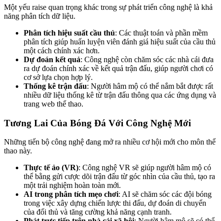
Một yếu raise quan trọng khác trong sự phát triển công nghệ là khả
năng phân tích dữ liệu.
Phân tích hiệu suất cầu thủ
: Các thuật toán và phần mềm
phân tích giúp huấn luyện viên đánh giá hiệu suất của cầu thủ
một cách chính xác hơn.
Dự đoán kết quả
: Công nghệ còn chăm sóc các nhà cái đưa
ra dự đoán chính xác về kết quả trận đấu, giúp người chơi có
cơ sở lựa chọn hợp lý.
Thống kê trận đấu
: Người hâm mộ có thể nắm bắt được rất
nhiều dữ liệu thống kê từ trận đấu thông qua các ứng dụng và
trang web thể thao.
Tương Lai Của Bóng Đá Với Công Nghệ Mới
Những tiến bộ công nghệ đang mở ra nhiều cơ hội mới cho môn thể
thao này.
Thực tế ảo (VR)
: Công nghệ VR sẽ giúp người hâm mộ có
thể bằng gửi cược dõi trận đấu từ góc nhìn của cầu thủ, tạo ra
một trải nghiệm hoàn toàn mới.
AI trong phân tích mẹo chơi
: AI sẽ chăm sóc các đội bóng
trong việc xây dựng chiến lược thi đấu, dự đoán di chuyển
của đối thủ và tăng cường khả năng cạnh tranh.
Phát trực tiếp trên nhà cái xã hội
: Người hâm mộ sẽ có thể