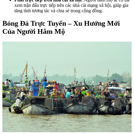
xem trận đấu trực tiếp trên các nhà cái mạng xã hội, giúp gia
tăng tính tương tác và chia sẻ trong cộng đồng.
Bóng Đá Trực Tuyến – Xu Hướng Mới
Của Người Hâm Mộ