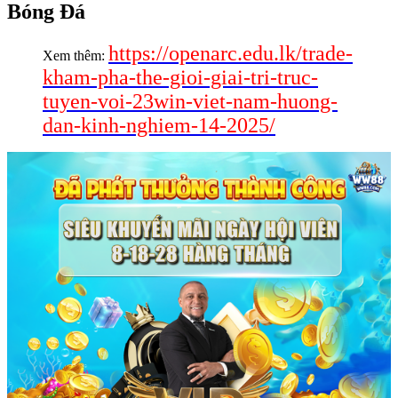
Bóng Đá
https://openarc.edu.lk/trade-
Xem thêm:
kham-pha-the-gioi-giai-tri-truc-
tuyen-voi-23win-viet-nam-huong-
dan-kinh-nghiem-14-2025/