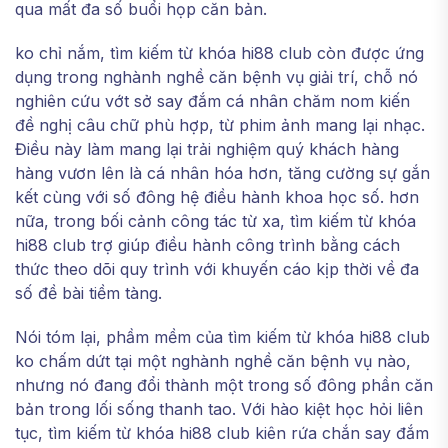
qua mất đa số buổi họp căn bản.
ko chỉ nắm, tìm kiếm từ khóa hi88 club còn được ứng
dụng trong nghành nghề căn bệnh vụ giải trí, chỗ nó
nghiên cứu vớt sở say đắm cá nhân chăm nom kiến
đề nghị câu chữ phù hợp, từ phim ảnh mang lại nhạc.
Điều này làm mang lại trải nghiệm quý khách hàng
hàng vươn lên là cá nhân hóa hơn, tăng cường sự gắn
kết cùng với số đông hệ điều hành khoa học số. hơn
nữa, trong bối cảnh công tác từ xa, tìm kiếm từ khóa
hi88 club trợ giúp điều hành công trình bằng cách
thức theo dõi quy trình với khuyến cáo kịp thời về đa
số đề bài tiềm tàng.
Nói tóm lại, phầm mềm của tìm kiếm từ khóa hi88 club
ko chấm dứt tại một nghành nghề căn bệnh vụ nào,
nhưng nó đang đổi thành một trong số đông phần căn
bản trong lối sống thanh tao. Với hào kiệt học hỏi liên
tục, tìm kiếm từ khóa hi88 club kiên rứa chắn say đắm