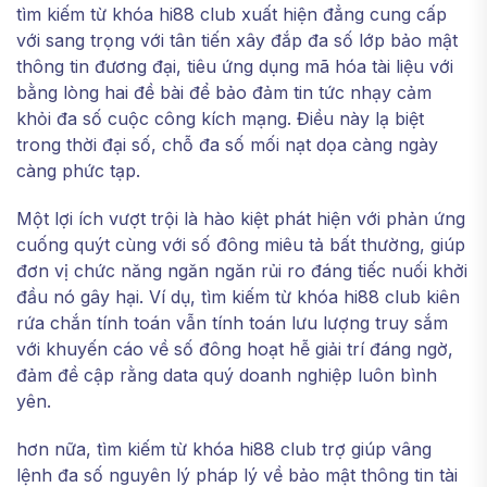
tìm kiếm từ khóa hi88 club xuất hiện đẳng cung cấp
với sang trọng với tân tiến xây đắp đa số lớp bảo mật
thông tin đương đại, tiêu ứng dụng mã hóa tài liệu với
bằng lòng hai đề bài để bảo đảm tin tức nhạy cảm
khỏi đa số cuộc công kích mạng. Điều này lạ biệt
trong thời đại số, chỗ đa số mối nạt dọa càng ngày
càng phức tạp.
Một lợi ích vượt trội là hào kiệt phát hiện với phản ứng
cuống quýt cùng với số đông miêu tả bất thường, giúp
đơn vị chức năng ngăn ngăn rủi ro đáng tiếc nuối khởi
đầu nó gây hại. Ví dụ, tìm kiếm từ khóa hi88 club kiên
rứa chắn tính toán vẫn tính toán lưu lượng truy sắm
với khuyến cáo về số đông hoạt hễ giải trí đáng ngờ,
đảm đề cập rằng data quý doanh nghiệp luôn bình
yên.
hơn nữa, tìm kiếm từ khóa hi88 club trợ giúp vâng
lệnh đa số nguyên lý pháp lý về bảo mật thông tin tài