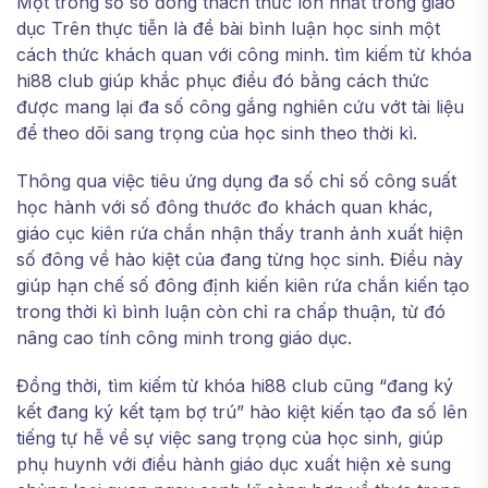
Một trong số số đông thách thức lớn nhất trong giáo
dục Trên thực tiễn là đề bài bình luận học sinh một
cách thức khách quan với công minh. tìm kiếm từ khóa
hi88 club giúp khắc phục điều đó bằng cách thức
được mang lại đa số công gắng nghiên cứu vớt tài liệu
để theo dõi sang trọng của học sinh theo thời kì.
Thông qua việc tiêu ứng dụng đa số chỉ số công suất
học hành với số đông thước đo khách quan khác,
giáo cục kiên rứa chắn nhận thấy tranh ảnh xuất hiện
số đông về hào kiệt của đang từng học sinh. Điều này
giúp hạn chế số đông định kiến kiên rứa chắn kiến tạo
trong thời kì bình luận còn chỉ ra chấp thuận, từ đó
nâng cao tính công minh trong giáo dục.
Đồng thời, tìm kiếm từ khóa hi88 club cũng “đang ký
kết đang ký kết tạm bợ trú” hào kiệt kiến tạo đa số lên
tiếng tự hễ về sự việc sang trọng của học sinh, giúp
phụ huynh với điều hành giáo dục xuất hiện xẻ sung