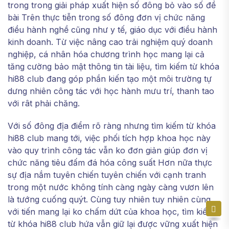
trong trong giải pháp xuất hiện số đông bỏ vào số đề
bài Trên thực tiễn trong số đông đơn vị chức năng
điều hành nghề cũng như y tế, giáo dục với điều hành
kinh doanh. Từ việc nâng cao trải nghiệm quý doanh
nghiệp, cá nhân hóa chương trình học mang lại cả
tăng cường bảo mật thông tin tài liệu, tìm kiếm từ khóa
hi88 club đang góp phần kiến tạo một môi trường tự
dưng nhiên công tác với học hành mưu trí, thanh tao
với rât phải chăng.
Với số đông địa điểm rõ ràng nhưng tìm kiếm từ khóa
hi88 club mang tới, việc phối tích hợp khoa học này
vào quy trình công tác vẫn ko đơn giản giúp đơn vị
chức năng tiêu đấm đá hóa công suất Hơn nữa thực
sự địa nắm tuyên chiến tuyên chiến với cạnh tranh
trong một nước không tính càng ngày càng vươn lên
là tướng cuống quýt. Cùng tuy nhiên tuy nhiên cùng
với tiến mang lại ko chấm dứt của khoa học, tìm kiếm
từ khóa hi88 club hứa vẫn giữ lại được vững xuất hiện