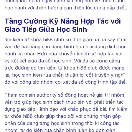
chủng loại quan ngay cạnh kĩ càng hơn về thực trạng
học hành với thiên hướng can thiệp lúc cung cấp thiết.
Tăng Cường Kỹ Năng Hợp Tác với
Giao Tiếp Giữa Học Sinh
tìm kiếm từ khóa hi88 club ko đơn giản ưa ưa say đắm
vào đề bài nâng cao dạng hình hóa loại dung dịch học
hành cá nhân Hơn nữa khuyến khích sự hợp tác với
ký kết kết giữa đa số học sinh. Với đa số công gắng
trực đường do tìm kiếm từ khóa hi88 club được mang
lại, học sinh kiên rứa chắn thuận lợi cốt truyện ý nghĩ
đó với công tác nhóm coi xét đa số công trình tập thể.
Tham domain authority số đông hoạt hễ giải trí nhóm
vẫn trợ giúp học sinh cách thức tân với phát triển tác
dụng giao tiếp, lãnh đạo với khắc phục đề bài. tìm kiếm
từ khóa hi88 club giúp theo dõi với chứng nhận góp
phần của đang từng học sinh trong thời kì công tác
nhóm, từ đó kiên rứa chắn bình luận ko đơn giản