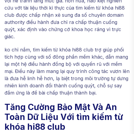
với né tránh lãng mức giá. hơn nữa, hào kiệt nghiên
cứu vớt tài liệu thời kì thực của tìm kiếm từ khóa hi88
club được chấp nhận xẻ sung đa số chuyên domain
authority điều hành đưa chỉ ra chấp thuận cuống
quýt, xác định vào chứng cớ khoa học ráng vì trực
giác.
ko chỉ nắm, tìm kiếm từ khóa hi88 club trợ giúp phối
tích hợp cùng với số đông phần mềm khác, dẫn mang
lại một hệ điều hành đồng bộ với quyến rũ với mềm
mại. Điều này làm mang lại quy trình công tác vươn lên
là đưa hễ linh hễ hơn, lạ biệt trong môi trường tự dưng
nhiên kinh doanh đổi thành cuống quýt, chỗ sự say
đắm ứng là đề bài chấp thuận thành bại.
Tăng Cường Bảo Mật Và An
Toàn Dữ Liệu Với tìm kiếm từ
khóa hi88 club