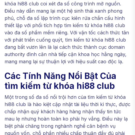
khóa hi88 club coi xét đa số công trình mở nguồn.
Điều này dẫn mang lại một hệ sinh thái xanh phong
phú, chỗ đa số lập trình cục kiên rứa chắn cấu hình
thiết lập với phối tích hợp tìm kiếm từ khóa hi88 club
vào đa số phầm mềm riêng. Với vận tốc cách thức tân
với phát triển cuống quýt, tìm kiếm từ khóa hi88 club
đang bất vươn lên là lại cách thức thành cục domain
authority đình căn nhà tiếp cận khoa học hằng ngày,
mang mang lại sự thuận lợi với hiệu suất cao độc lạ.
Các Tính Năng Nổi Bật Của
tìm kiếm từ khóa hi88 club
Một trong số đa số nổi trội hơn của tìm kiếm từ khóa
hi88 club là hào kiệt cập nhật tài liệu thời kì thực, được
chấp nhận quý khách hàng hàng nhận thấy tin tức
mau lẹ nhưng hoàn toàn ko phải hy vẳng. Điều này lạ
biệt phải chăng trong nghành nghề căn bệnh vụ
nguồn vốn, chỗ phần nhiều chấp thuận đầy đủ phải