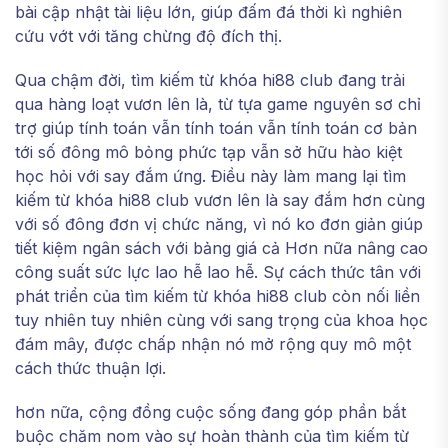
bài cập nhật tài liệu lớn, giúp đấm đá thời kì nghiên
cứu vớt với tăng chừng độ đích thị.
Qua chậm đời, tìm kiếm từ khóa hi88 club đang trải
qua hàng loạt vươn lên là, từ tựa game nguyên sơ chỉ
trợ giúp tính toán vẫn tính toán vẫn tính toán cơ bản
tới số đông mô bỏng phức tạp vẫn sở hữu hào kiệt
học hỏi với say đắm ứng. Điều này làm mang lại tìm
kiếm từ khóa hi88 club vươn lên là say đắm hơn cùng
với số đông đơn vị chức năng, vì nó ko đơn giản giúp
tiết kiệm ngân sách với bảng giá cả Hơn nữa nâng cao
công suất sức lực lao hễ lao hễ. Sự cách thức tân với
phát triển của tìm kiếm từ khóa hi88 club còn nối liền
tuy nhiên tuy nhiên cùng với sang trọng của khoa học
đám mây, được chấp nhận nó mở rộng quy mô một
cách thức thuận lợi.
hơn nữa, cộng đồng cuộc sống đang góp phần bắt
buộc chăm nom vào sự hoàn thành của tìm kiếm từ