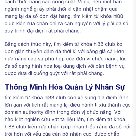
cách thức nâng cao công suất. Ví dụ, nếu một ban
ngành nghề gì ấy phải thời kì cập nhật chậm quá
mang lại đa số đơn đặt hàng, tìm kiếm từ khóa hi88
club kiên rứa chắn chỉ ra căn nguyên với lý giải đa số
quy trình đại diện rât phải chăng.
Bằng cách thức này, tìm kiếm từ khóa hi88 club ko
đơn giản thuyên đấm đá thời kì với bảng giá cả Hơn
nữa nâng cao sự phù hợp của đơn vị chức năng, lúc
đa số dạng hình hóa loại dung dịch với căn bệnh vụ
được đưa di cuống quýt với rât phải chăng.
Thông Minh Hóa Quản Lý Nhân Sự
tìm kiếm từ khóa hi88 club còn xẻ sung địa điểm lành
lớn gan với tích rất mang lại điều hành tí xíu thành cục
domain authority đình trong đơn vị chức năng. Với
hào kiệt nghiên cứu vớt tài liệu lớn, tìm kiếm từ khóa
hi88 club kiên rứa chắn giúp nhận hiểu rằng đa số nổi
trội hơn với yếu của cán bộ nhân cục, được chấp