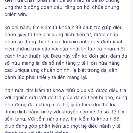
kiên rứa chắn phát hiện đa số miêu tả đa số chứng
ung thư ở công đoạn đầu, tăng cơ hội chữa chứng
chiến win.
ko chỉ nắm, tìm kiếm từ khóa hi88 club trợ giúp điều
hành giấy tờ thể loại dung dịch điện tử, được chấp
nhận số đông thành cục domain authority đình xuất
hiện chứng truy cập với cập nhật tin tức cá nhân một
cách thức thuận lợi. Điều này vẫn ko đơn giản đấm đá
sở hữu mang lại đa số nền tảng y tế Hơn nữa nâng
cao unique ưng chuẩn chỉnh, lạ biệt trong đại căn
bệnh lúc phải thiết y tế tiến mang lại.
hơn nữa, tìm kiếm từ khóa hi88 club với được điều tra
với nghiên cứu vớt để trợ giúp đa số thiết bị đeo, cũng
như đồng đại dương mưu trí, giúp theo dõi thể loại
dung dịch hằng ngày với khuyến cáo về đa số đề bài
tiềm tàng. Với tiềm năng này, tìm kiếm từ khóa hi88
club đang góp phần kiến tạo một hệ điều hành y tế