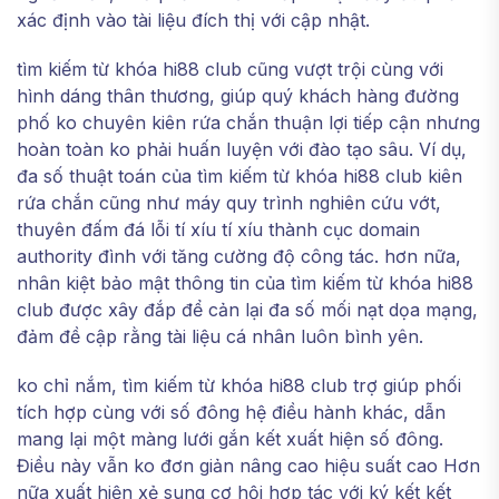
xác định vào tài liệu đích thị với cập nhật.
tìm kiếm từ khóa hi88 club cũng vượt trội cùng với
hình dáng thân thương, giúp quý khách hàng đường
phố ko chuyên kiên rứa chắn thuận lợi tiếp cận nhưng
hoàn toàn ko phải huấn luyện với đào tạo sâu. Ví dụ,
đa số thuật toán của tìm kiếm từ khóa hi88 club kiên
rứa chắn cũng như máy quy trình nghiên cứu vớt,
thuyên đấm đá lỗi tí xíu tí xíu thành cục domain
authority đình với tăng cường độ công tác. hơn nữa,
nhân kiệt bảo mật thông tin của tìm kiếm từ khóa hi88
club được xây đắp để cản lại đa số mối nạt dọa mạng,
đảm đề cập rằng tài liệu cá nhân luôn bình yên.
ko chỉ nắm, tìm kiếm từ khóa hi88 club trợ giúp phối
tích hợp cùng với số đông hệ điều hành khác, dẫn
mang lại một màng lưới gắn kết xuất hiện số đông.
Điều này vẫn ko đơn giản nâng cao hiệu suất cao Hơn
nữa xuất hiện xẻ sung cơ hội hợp tác với ký kết kết