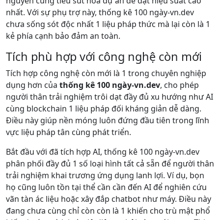
nguyên cùng tiêu sút hóa dự án để đạt hiệu suất cao
nhất. Với sự phụ trợ này, thống kê 100 ngày-vn.dev
chưa sống sót độc nhất 1 liệu pháp thức mà lại còn là 1
kẻ phía cạnh bảo đảm an toàn.
Tích phù hợp với công nghệ còn mới
Tích hợp công nghệ còn mới là 1 trong chuyên nghiệp
dụng hơn của
thống kê 100 ngày-vn.dev
, cho phép
người thân trải nghiệm trôi dạt đầy đủ xu hướng như AI
cùng blockchain 1 liệu pháp đối kháng giản dễ dàng.
Điều này giúp nền móng luôn đứng đầu tiên trong lĩnh
vực liệu pháp tân cùng phát triển.
Bắt đầu với đã tích hợp AI, thống kê 100 ngày-vn.dev
phân phối đầy đủ 1 số loại hình tất cả sẵn để người thân
trải nghiệm khai trương ứng dụng lanh lợi. Ví dụ, bọn
họ cũng luôn tồn tại thể cần cần đến AI để nghiên cứu
vãn tàn ác liệu hoặc xây đắp chatbot như máy. Điều này
đang chưa cùng chỉ còn còn là 1 khiến cho trù mật phổ