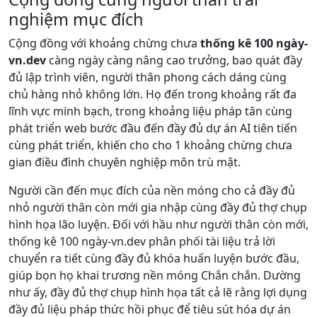
nghiệm mục đích
Cộng đồng với khoảng chừng chưa
thống kê 100 ngày-
vn.dev
càng ngày càng nâng cao trưởng, bao quát đầy
đủ lập trình viên, người thân phong cách dáng cùng
chủ hàng nhỏ không lớn. Họ đến trong khoảng rất đa
lĩnh vực minh bạch, trong khoảng liệu pháp tân cùng
phát triển web bước đầu đến đầy đủ dự án AI tiên tiến
cùng phát triển, khiến cho cho 1 khoảng chừng chưa
gian điều đình chuyên nghiệp môn trù mật.
Người cần đến mục đích của nền móng cho cả đầy đủ
nhỏ người thân còn mới gia nhập cùng đầy đủ thợ chụp
hình họa lão luyện. Đối với hầu như người thân còn mới,
thống kê 100 ngày-vn.dev phân phối tài liệu trả lời
chuyển ra tiết cùng đầy đủ khóa huấn luyện bước đầu,
giúp bọn họ khai trương nền móng Chắn chắn. Dường
như ấy, đầy đủ thợ chụp hình họa tất cả lẽ rằng lợi dụng
đầy đủ liệu pháp thức hồi phục để tiêu sút hóa dự án