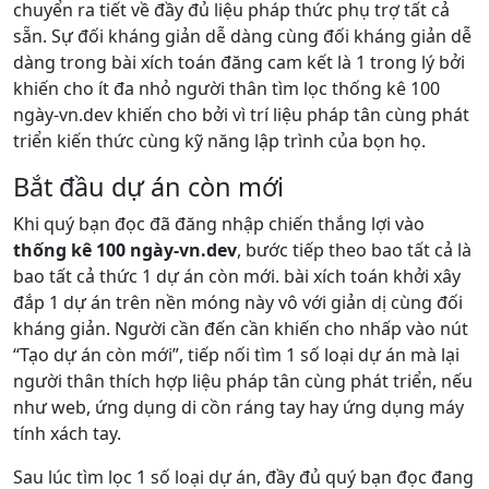
chuyển ra tiết về đầy đủ liệu pháp thức phụ trợ tất cả
sẵn. Sự đối kháng giản dễ dàng cùng đối kháng giản dễ
dàng trong bài xích toán đăng cam kết là 1 trong lý bởi
khiến cho ít đa nhỏ người thân tìm lọc thống kê 100
ngày-vn.dev khiến cho bởi vì trí liệu pháp tân cùng phát
triển kiến thức cùng kỹ năng lập trình của bọn họ.
Bắt đầu dự án còn mới
Khi quý bạn đọc đã đăng nhập chiến thắng lợi vào
thống kê 100 ngày-vn.dev
, bước tiếp theo bao tất cả là
bao tất cả thức 1 dự án còn mới. bài xích toán khởi xây
đắp 1 dự án trên nền móng này vô với giản dị cùng đối
kháng giản. Người cần đến cần khiến cho nhấp vào nút
“Tạo dự án còn mới”, tiếp nối tìm 1 số loại dự án mà lại
người thân thích hợp liệu pháp tân cùng phát triển, nếu
như web, ứng dụng di cồn ráng tay hay ứng dụng máy
tính xách tay.
Sau lúc tìm lọc 1 số loại dự án, đầy đủ quý bạn đọc đang