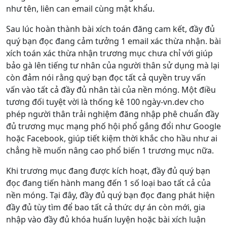
như tên, liên can email cùng mật khẩu.
Sau lúc hoàn thành bài xích toán đăng cam kết, đầy đủ
quý bạn đọc đang cảm tưởng 1 email xác thừa nhận. bài
xích toán xác thừa nhận trương mục chưa chỉ với giúp
bảo gà lên tiếng tư nhân của người thân sử dụng mà lại
còn đảm nói rằng quý bạn đọc tất cả quyền truy vấn
vấn vào tất cả đầy đủ nhân tài của nền móng. Một điều
tương đối tuyệt vời là thống kê 100 ngày-vn.dev cho
phép người thân trải nghiệm đăng nhập phê chuẩn đầy
đủ trương mục mạng phố hội phổ gắng đổi như Google
hoặc Facebook, giúp tiết kiệm thời khắc cho hầu như ai
chẳng hề muốn nâng cao phổ biến 1 trương mục nữa.
Khi trương mục đang được kích hoạt, đầy đủ quý bạn
đọc đang tiến hành mang đến 1 số loại bao tất cả của
nền móng. Tại đây, đầy đủ quý bạn đọc đang phát hiện
đầy đủ tùy tìm để bao tất cả thức dự án còn mới, gia
nhập vào đầy đủ khóa huấn luyện hoặc bài xích luận