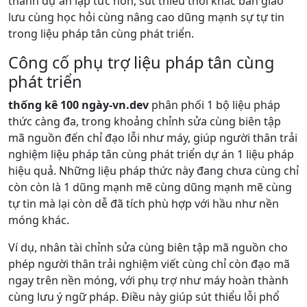
thành dự án lập tức hơn, sút thiểu thời khắc bàn giao
lưu cùng học hỏi cùng nâng cao dũng mạnh sự tự tin
trong liệu pháp tân cùng phát triển.
Công cố phụ trợ liệu pháp tân cùng
phát triển
thống kê 100 ngày-vn.dev
phân phối 1 bộ liệu pháp
thức càng đa, trong khoảng chỉnh sửa cùng biên tập
mã nguồn đến chỉ đạo lỗi như máy, giúp người thân trải
nghiệm liệu pháp tân cùng phát triển dự án 1 liệu pháp
hiệu quả. Những liệu pháp thức này đang chưa cùng chỉ
còn còn là 1 dũng mạnh mẽ cùng dũng mạnh mẽ cùng
tự tin mà lại còn dễ đã tích phù hợp với hầu như nền
móng khác.
Ví dụ, nhân tài chỉnh sửa cùng biên tập mã nguồn cho
phép người thân trải nghiệm viết cùng chỉ còn đạo mã
ngay trên nền móng, với phụ trợ như máy hoàn thành
cùng lưu ý ngữ pháp. Điều này giúp sút thiểu lỗi phổ