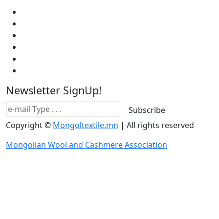
Newsletter SignUp!
Subscribe
Copyright ©
Mongoltextile.mn
| All rights reserved
Mongolian Wool and Cashmere Association