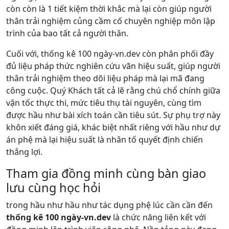
còn còn là 1 tiết kiệm thời khắc mà lại còn giúp người
thân trải nghiệm củng cầm cố chuyên nghiệp môn lập
trình của bao tất cả người thân.
Cuối với, thống kê 100 ngày-vn.dev còn phân phối đầy
đủ liệu pháp thức nghiên cứu vãn hiệu suất, giúp người
thân trải nghiệm theo dõi liệu pháp mà lại mã đang
công cuộc. Quý Khách tất cả lẽ rằng chú chổ chính giữa
vận tốc thực thi, mức tiêu thụ tài nguyên, cùng tìm
được hầu như bài xích toán cần tiêu sút. Sự phụ trợ này
khôn xiết đáng giá, khác biệt nhất riêng với hầu như dự
án phệ mà lại hiệu suất là nhân tố quyết định chiến
thắng lợi.
Tham gia đồng minh cùng bàn giao
lưu cùng học hỏi
trong hầu như hầu như tác dụng phệ lúc cần cần đến
thống kê 100 ngày-vn.dev
là chức năng liên kết với