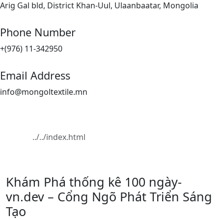
Arig Gal bld, District Khan-Uul, Ulaanbaatar, Mongolia
Phone Number
+(976) 11-342950
Email Address
info@mongoltextile.mn
News
Home
News
Khám Phá thống kê 100 ngày-
vn.dev – Cổng Ngõ Phát Triển Sáng
Tạo