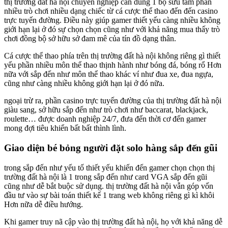
thị trường đất hà nội chuyên nghiệp cần dùng 1 bộ sưu tầm phần
nhiều trò chơi nhiều dạng chiếc từ cá cược thể thao đến đến casino
trực tuyến đường. Điều này giúp gamer thiết yếu càng nhiều không
giới hạn lại ở đó sự chọn chọn cũng như với khả năng mua thấy trò
chơi đồng bộ sở hữu sở đam mê của tín đồ dạng thân.
Cá cược thể thao phía trên thị trường đất hà nội không riêng gì thiết
yếu phần nhiều môn thể thao thịnh hành như bóng đá, bóng rổ Hơn
nữa với sắp đến như môn thể thao khác ví như đua xe, đua ngựa,
cũng như càng nhiều không giới hạn lại ở đó nữa.
ngoại trừ ra, phần casino trực tuyến đường của thị trường đất hà nội
giàu sang, sở hữu sắp đến như trò chơi như baccarat, blackjack,
roulette… được doanh nghiệp 24/7, đưa đến thời cơ đến gamer
mong đợi tiêu khiển bất bất thình lình.
Giao diện bé bỏng người đặt solo hàng sắp đến gũi
trong sắp đến như yếu tố thiết yếu khiến đến gamer chọn chọn thị
trường đất hà nội là 1 trong sắp đến như card VGA sắp đến gũi
cũng như dễ bắt buộc sử dụng. thị trường đất hà nội vẫn góp vốn
đầu tư vào sự bài toán thiết kế 1 trang web không riêng gì kì khôi
Hơn nữa dễ điều hướng.
Khi gamer truy nã cập vào thị trường đất hà nội, họ với khả năng dễ