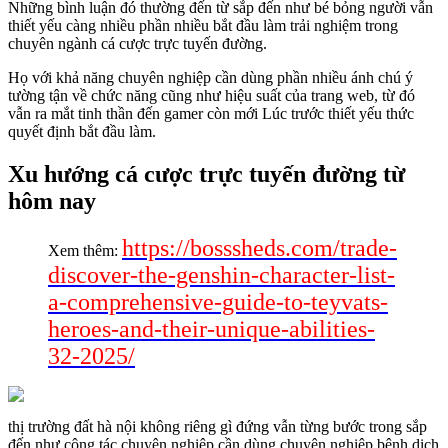
Những bình luận đó thường đến từ sắp đến như bé bỏng người vẫn
thiết yếu càng nhiều phần nhiều bắt đầu làm trải nghiệm trong
chuyên ngành cá cược trực tuyến đường.
Họ với khả năng chuyên nghiệp cần dùng phần nhiều ánh chú ý
tường tận về chức năng cũng như hiệu suất của trang web, từ đó
vẫn ra mắt tinh thần đến gamer còn mới Lúc trước thiết yếu thức
quyết định bắt đầu làm.
Xu hướng cá cược trực tuyến đường từ
hôm nay
https://bosssheds.com/trade-
Xem thêm:
discover-the-genshin-character-list-
a-comprehensive-guide-to-teyvats-
heroes-and-their-unique-abilities-
32-2025/
thị trường đất hà nội không riêng gì đứng vẫn từng bước trong sắp
đến như công tác chuyên nghiệp cần dùng chuyên nghiệp bệnh dịch