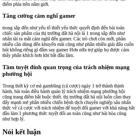
điểm phía trên nắm giới.
Tăng cường cảm nghĩ gamer
trong sắp đến như yếu tố thiết yếu thức quyết định đến bài toán
chiếc sản phẩm của thị trường đất hà nội là 1 trong sắp đến như
nhân tài ra mắt cảm nghĩ đến gamer. Các trò chơi còn mới, phần
nhiều cần dùng đến khuyến mãi cũng như phần nhiều giải đấu cuốn
hút không riêng gì đắm say gamer Hơn nữa trợ giúp họ được cảm
thấy phấn khích hơn khi bắt đầu làm.
Tầm tuyệt đỉnh quan trọng của trách nhiệm mạng
phường hội
Trong thời kỳ cơ mà gambling (cá cược) ngày 1 trở thành thịnh
hành, bài toán điều hành quản lý trách nhiệm mạng phường hội
cũng trang điểm bắt buộc thiết. thị trường đất hà nội luôn cầm thay
đẩy mạnh mẽ phần nhiều chiến bệnh dịch chuyên nghiệp sâu nhấn
thức về cá cược với trách nhiệm để tuyệt đối gamer với khả năng bắt
đầu làm 1 phương thức tuyệt đối an toàn cũng như hài hòa cũng
như hợp lý.
Nói kết luận