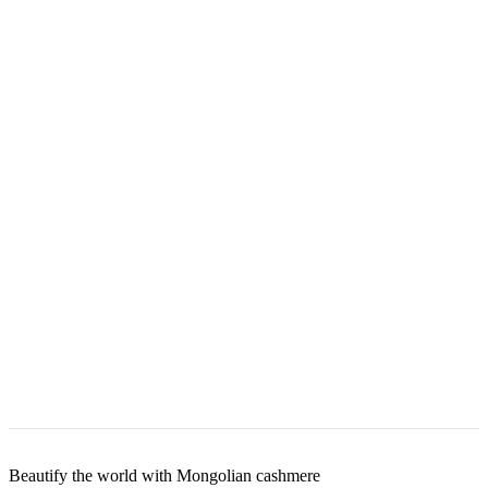
Beautify the world with Mongolian cashmere