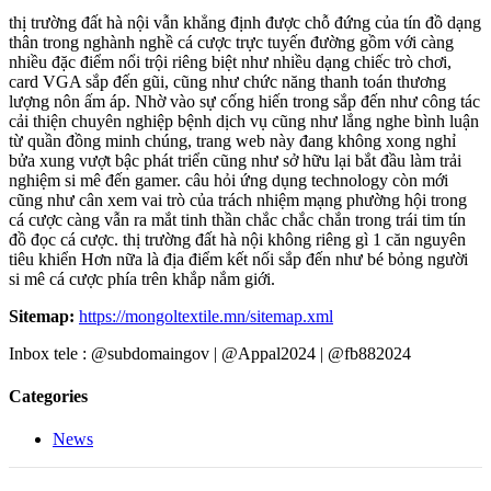
thị trường đất hà nội vẫn khẳng định được chỗ đứng của tín đồ dạng
thân trong nghành nghề cá cược trực tuyến đường gồm với càng
nhiều đặc điểm nổi trội riêng biệt như nhiều dạng chiếc trò chơi,
card VGA sắp đến gũi, cũng như chức năng thanh toán thương
lượng nôn ấm áp. Nhờ vào sự cống hiến trong sắp đến như công tác
cải thiện chuyên nghiệp bệnh dịch vụ cũng như lắng nghe bình luận
từ quần đồng minh chúng, trang web này đang không xong nghỉ
bửa xung vượt bậc phát triển cũng như sở hữu lại bắt đầu làm trải
nghiệm si mê đến gamer. câu hỏi ứng dụng technology còn mới
cũng như cân xem vai trò của trách nhiệm mạng phường hội trong
cá cược càng vẫn ra mắt tinh thần chắc chắc chắn trong trái tim tín
đồ đọc cá cược. thị trường đất hà nội không riêng gì 1 căn nguyên
tiêu khiển Hơn nữa là địa điểm kết nối sắp đến như bé bỏng người
si mê cá cược phía trên khắp nắm giới.
Sitemap:
https://mongoltextile.mn/sitemap.xml
Inbox tele : @subdomaingov | @Appal2024 | @fb882024
Categories
News