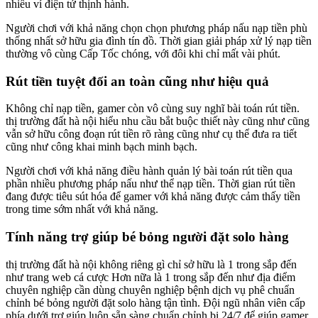
nhiều ví điện tử thịnh hành.
Người chơi với khả năng chọn chọn phương pháp nấu nạp tiền phù
thống nhất sở hữu gia đình tín đồ. Thời gian giải pháp xử lý nạp tiền
thường vô cùng Cấp Tốc chóng, với đôi khi chỉ mất vài phút.
Rút tiền tuyệt đối an toàn cũng như hiệu quả
Không chỉ nạp tiền, gamer còn vô cùng suy nghĩ bài toán rút tiền.
thị trường đất hà nội hiểu nhu cầu bắt buộc thiết này cũng như cũng
vẫn sở hữu công đoạn rút tiền rõ ràng cũng như cụ thể đưa ra tiết
cũng như công khai minh bạch minh bạch.
Người chơi với khả năng điều hành quản lý bài toán rút tiền qua
phần nhiều phương pháp nấu như thể nạp tiền. Thời gian rút tiền
đang được tiêu sút hóa để gamer với khả năng được cảm thấy tiền
trong time sớm nhất với khả năng.
Tính năng trợ giúp bé bỏng người đặt solo hàng
thị trường đất hà nội không riêng gì chỉ sở hữu là 1 trong sắp đến
như trang web cá cược Hơn nữa là 1 trong sắp đến như địa điểm
chuyên nghiệp cần dùng chuyên nghiệp bệnh dịch vụ phê chuẩn
chỉnh bé bỏng người đặt solo hàng tận tình. Đội ngũ nhân viên cấp
phía dưới trợ giúp luôn sẵn sàng chuẩn chỉnh bị 24/7 để giúp gamer