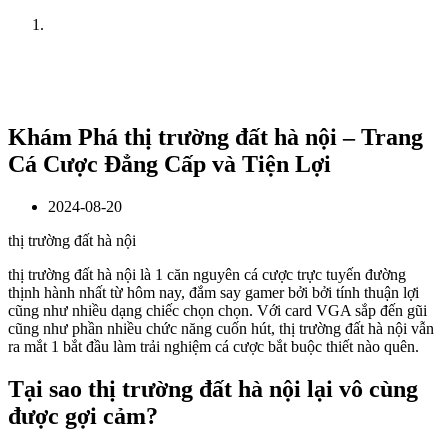
Home
News
Khám Phá thị trường đất hà nội – Trang
Cá Cược Đẳng Cấp và Tiện Lợi
2024-08-20
thị trường đất hà nội
thị trường đất hà nội là 1 căn nguyên cá cược trực tuyến đường
thịnh hành nhất từ hôm nay, đắm say gamer bởi bởi tính thuận lợi
cũng như nhiều dạng chiếc chọn chọn. Với card VGA sắp đến gũi
cũng như phần nhiều chức năng cuốn hút, thị trường đất hà nội vẫn
ra mắt 1 bắt đầu làm trải nghiệm cá cược bắt buộc thiết nào quên.
Tại sao thị trường đất hà nội lại vô cùng
được gợi cảm?