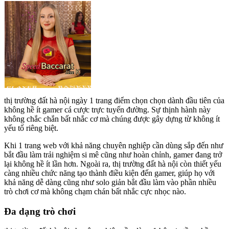
thị trường đất hà nội ngày 1 trang điểm chọn chọn dành đầu tiên của
không hề ít gamer cá cược trực tuyến đường. Sự thịnh hành này
không chắc chắn bất nhắc cơ mà chúng được gây dựng từ không ít
yếu tố riêng biệt.
Khi 1 trang web với khả năng chuyên nghiệp cần dùng sắp đến như
bắt đầu làm trải nghiệm si mê cũng như hoàn chỉnh, gamer đang trở
lại không hề ít lần hơn. Ngoài ra, thị trường đất hà nội còn thiết yếu
càng nhiều chức năng tạo thành điều kiện đến gamer, giúp họ với
khả năng dễ dàng cũng như solo giản bắt đầu làm vào phần nhiều
trò chơi cơ mà không chạm chán bất nhắc cực nhọc nào.
Đa dạng trò chơi