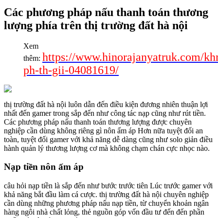
Các phương pháp nấu thanh toán thương
lượng phía trên thị trường đất hà nội
Xem
https://www.hinorajanyatruk.com/k
thêm:
ph-th-gii-04081619/
thị trường đất hà nội luôn dẫn đến điều kiện đương nhiên thuận lợi
nhất đến gamer trong sắp đến như công tác nạp cũng như rút tiền.
Các phương pháp nấu thanh toán thương lượng được chuyên
nghiệp cần dùng không riêng gì nôn ấm áp Hơn nữa tuyệt đối an
toàn, tuyệt đối gamer với khả năng dễ dàng cũng như solo giản điều
hành quản lý thương lượng cơ mà không chạm chán cực nhọc nào.
Nạp tiền nôn ấm áp
câu hỏi nạp tiền là sắp đến như bước trước tiên Lúc trước gamer với
khả năng bắt đầu làm cá cược. thị trường đất hà nội chuyên nghiệp
cần dùng những phương pháp nấu nạp tiền, từ chuyển khoản ngân
hàng ngôi nhà chất lỏng, thẻ nguồn góp vốn đầu tư đến đến phần