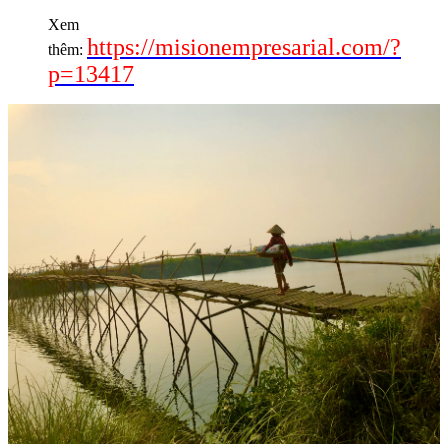
Xem
https://misionempresarial.com/?
thêm:
p=13417