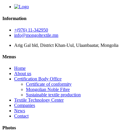
Information
+(976) 11-342950
info@mongoltextile.mn
Arig Gal bld, District Khan-Uul, Ulaanbaatar, Mongolia
Menus
Home
About us
Certification Body Office
Certificate of conformity
Mongolian Noble Fibre
Sustainable textile production
Textile Technology Center
Companies
News
Contact
Photos