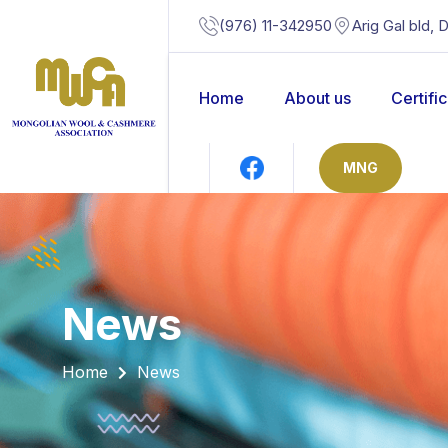
(976) 11-342950
Arig Gal bld, 
Home
About us
Certifi
MNG
news
Home
News