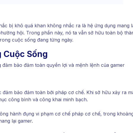
ắc bị khô quá khan không nhắc ra là hệ ứng dụng mang l
 phường hội. Trong phần này, nó ta vẫn sở hữu toàn bộ thà
trong cuộc sống đang từng ngày.
g Cuộc Sống
g đảm bảo đảm toàn quyền lợi và mệnh lệnh của gamer
c đảm bảo đảm toàn bởi pháp cơ chế. Khi sở hữu xảy ra m
hục công bình và công khai minh bạch.
đông hành đụng vi phạm cơ chế pháp cơ chế, trong khoản
mang lại gamer.