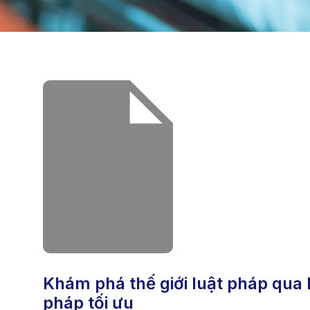
khám phá thế giới luật pháp qua https__king88.law_ – nơi cung cấp giải
pháp tối ưu