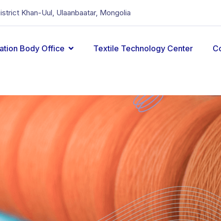
District Khan-Uul, Ulaanbaatar, Mongolia
cation Body Office
Textile Technology Center
C