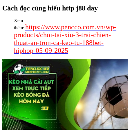
Cách đọc cùng hiểu http j88 day
Xem
https://www.pencco.com.vn/wp-
thêm:
products/choi-tai-xiu-3-trai-chien-
thuat-an-tron-ca-keo-tu-188bet-
hiphop-05-09-2025