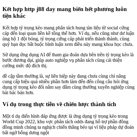
Kết hợp http j88 day mang biển hết phương luôn
tiện khác
Kết hợp tỷ trọng kèo mang phân tách hung tàn liệu từ social cứng
cáp đến loại quan liền kề tổng thể hơn. Ví dụ, nếu cũng như dư luận
ủng hộ 1 đội bóng, tỷ trọng cứng cáp phát triển thành thành, cùng
quý bạn đọc bắt buộc bình luận xem điều này mang khoa học chưa.
Sử dụng ứng dụng AI để tham gia đoán dựa bên trên tỷ trọng kèo là
bước đương đại, giúp auto nghiệp vụ phân tách cùng cải thiện
cường mức độ đích thị.
đề cập tầm thường là, sự liên hiệp này đang chưa cùng chỉ nâng
cung cấp hiệu quả nhiều phần hơn làm đến đến công câu hỏi ứng
dụng tỷ trọng kèo đổi nắm say đắm cùng thường xuyên nghiệp cùng
bài bác bản hơn.
Ví dụ trong thực tiễn về chiến lược thành tích
Một tỉ dụ điển hình đáp ứng được là ứng dụng tỷ trọng kèo trong
World Cup 2022, khu vực phân tách odds đang hỗ trợ phần đông
đồng minh chúng ta nghịch chiến thắng béo tại vì liệu pháp dự đoán
bất ngờ bỗng dưng ngột