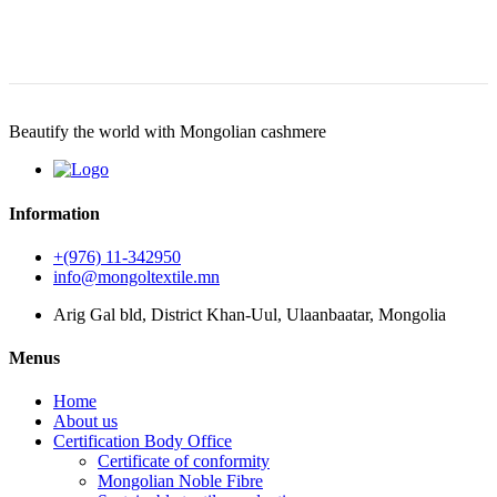
Beautify the world with Mongolian cashmere
Information
+(976) 11-342950
info@mongoltextile.mn
Arig Gal bld, District Khan-Uul, Ulaanbaatar, Mongolia
Menus
Home
About us
Certification Body Office
Certificate of conformity
Mongolian Noble Fibre