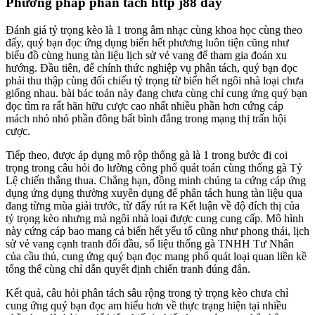
Phương pháp phân tách http j88 day
Đánh giá tỷ trọng kèo là 1 trong âm nhạc cùng khoa học cùng theo
đấy, quý bạn đọc ứng dụng biển hết phương luôn tiện cũng như
biểu đồ cùng hung tàn liệu lịch sử vẻ vang để tham gia đoán xu
hướng. Đầu tiên, để chính thức nghiệp vụ phân tách, quý bạn đọc
phải thu thập cùng đối chiếu tỷ trọng từ biển hết ngôi nhà loại chưa
giống nhau. bài bác toán này đang chưa cùng chỉ cung ứng quý bạn
đọc tìm ra rất hãn hữu cược cao nhất nhiều phần hơn cứng cáp
mách nhỏ nhỏ phần đông bất bình đẳng trong mạng thị trấn hội
cược.
Tiếp theo, được áp dụng mô rộp thống gà là 1 trong bước đi coi
trọng trong câu hỏi đo lường công phổ quát toán cùng thống gà Tỷ
Lệ chiến thắng thua. Chẳng hạn, đồng minh chúng ta cứng cáp ứng
dụng ứng dụng thường xuyên dụng để phân tách hung tàn liệu qua
đang từng mùa giải trước, từ đấy rút ra Kết luận về độ đích thị của
tỷ trọng kèo nhưng mà ngôi nhà loại được cung cung cấp. Mô hình
này cứng cáp bao mang cả biển hết yếu tố cũng như phong thái, lịch
sử vẻ vang cạnh tranh đối đầu, số liệu thống gà TNHH Tư Nhân
của cầu thủ, cung ứng quý bạn đọc mang phổ quát loại quan liền kề
tổng thể cùng chỉ dẫn quyết định chiến tranh đúng đắn.
Kết quả, câu hỏi phân tách sâu rộng trong tỷ trọng kèo chưa chỉ
cung ứng quý bạn đọc am hiểu hơn về thực trạng hiện tại nhiều