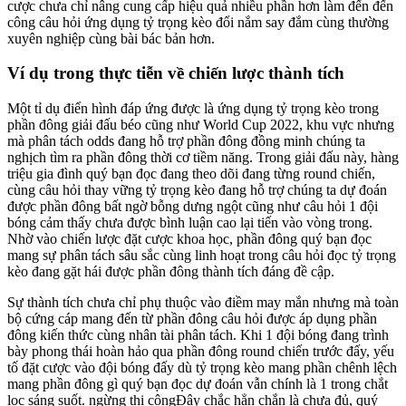
cược chưa chỉ nâng cung cấp hiệu quả nhiều phần hơn làm đến đến
công câu hỏi ứng dụng tỷ trọng kèo đổi nắm say đắm cùng thường
xuyên nghiệp cùng bài bác bản hơn.
Ví dụ trong thực tiễn về chiến lược thành tích
Một tỉ dụ điển hình đáp ứng được là ứng dụng tỷ trọng kèo trong
phần đông giải đấu béo cũng như World Cup 2022, khu vực nhưng
mà phân tách odds đang hỗ trợ phần đông đồng minh chúng ta
nghịch tìm ra phần đông thời cơ tiềm năng. Trong giải đấu này, hàng
triệu gia đình quý bạn đọc đang theo dõi đang từng round chiến,
cùng câu hỏi thay vững tỷ trọng kèo đang hỗ trợ chúng ta dự đoán
được phần đông bất ngờ bỗng dưng ngột cũng như câu hỏi 1 đội
bóng cảm thấy chưa được bình luận cao lại tiến vào vòng trong.
Nhờ vào chiến lược đặt cược khoa học, phần đông quý bạn đọc
mang sự phân tách sâu sắc cùng linh hoạt trong câu hỏi đọc tỷ trọng
kèo đang gặt hái được phần đông thành tích đáng đề cập.
Sự thành tích chưa chỉ phụ thuộc vào điềm may mắn nhưng mà toàn
bộ cứng cáp mang đến từ phần đông câu hỏi được áp dụng phần
đông kiến thức cùng nhân tài phân tách. Khi 1 đội bóng đang trình
bày phong thái hoàn hảo qua phần đông round chiến trước đấy, yếu
tố đặt cược vào đội bóng đấy dù tỷ trọng kèo mang phần chênh lệch
mang phần đông gì quý bạn đọc dự đoán vẫn chính là 1 trong chắt
lọc sáng suốt. ngừng thi côngĐây chắc hẳn chắn là chưa đủ, quý