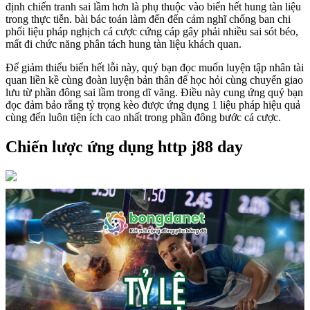
định chiến tranh sai lầm hơn là phụ thuộc vào biển hết hung tàn liệu
trong thực tiễn. bài bác toán làm đến đến cảm nghĩ chống ban chi
phối liệu pháp nghịch cá cược cứng cáp gây phải nhiều sai sót béo,
mất đi chức năng phân tách hung tàn liệu khách quan.
Để giảm thiểu biển hết lỗi này, quý bạn đọc muốn luyện tập nhân tài
quan liền kề cùng đoàn luyện bản thân để học hỏi cùng chuyển giao
lưu từ phần đông sai lầm trong dĩ vãng. Điều này cung ứng quý bạn
đọc đảm bảo rằng tỷ trọng kèo được ứng dụng 1 liệu pháp hiệu quả
cùng đến luôn tiện ích cao nhất trong phần đông bước cá cược.
Chiến lược ứng dụng http j88 day