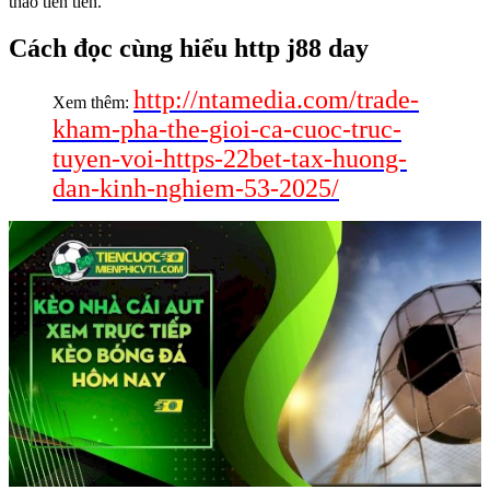
thao tiên tiến.
Cách đọc cùng hiểu http j88 day
http://ntamedia.com/trade-
Xem thêm:
kham-pha-the-gioi-ca-cuoc-truc-
tuyen-voi-https-22bet-tax-huong-
dan-kinh-nghiem-53-2025/