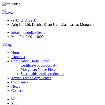
(976) 11-342950
Arig Gal bld, District Khan-Uul, Ulaanbaatar, Mongolia
info@mongoltextile.mn
Mon-Fri: 9:00 - 18:00
Home
About us
Certification Body Office
Certificate of conformity
Mongolian Noble Fibre
Sustainable textile production
Textile Technology Center
Companies
News
Contact
Mng