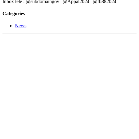
Inbox tele : @subdomaingov | @Appal2024 | @fb882024
Categories
News