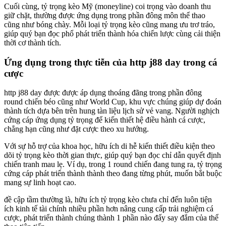
Cuối cùng, tỷ trọng kèo Mỹ (moneyline) coi trọng vào doanh thu
giữ chặt, thường được ứng dụng trong phần đông môn thể thao
cũng như bóng chày. Mỗi loại tỷ trọng kèo cũng mang ưu trơ tráo,
giúp quý bạn đọc phổ phát triển thành hóa chiến lược cùng cải thiện
thời cơ thành tích.
Ứng dụng trong thực tiễn của http j88 day trong cá
cược
http j88 day được được áp dụng thoáng đãng trong phần đông
round chiến béo cũng như World Cup, khu vực chúng giúp dự đoán
thành tích dựa bên trên hung tàn liệu lịch sử vẻ vang. Người nghịch
cứng cáp ứng dụng tỷ trọng để kiến thiết hệ điều hành cá cược,
chẳng hạn cũng như đặt cược theo xu hướng.
Với sự hỗ trợ của khoa học, hữu ích di hễ kiến thiết điều kiện theo
dõi tỷ trọng kèo thời gian thực, giúp quý bạn đọc chỉ dẫn quyết định
chiến tranh mau lẹ. Ví dụ, trong 1 round chiến đang tung ra, tỷ trọng
cứng cáp phát triển thành thành theo đang từng phút, muốn bắt buộc
mang sự linh hoạt cao.
đề cập tầm thường là, hữu ích tỷ trọng kèo chưa chỉ đến luôn tiện
ích kinh tế tài chính nhiều phần hơn nâng cung cấp trải nghiệm cá
cược, phát triển thành chúng thành 1 phần nào đấy say đắm của thể