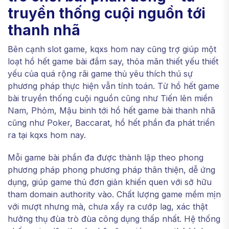
truyền thống cuội nguồn tới
thanh nhã
Bên cạnh slot game, kqxs hom nay cũng trợ giúp một
loạt hồ hết game bài đắm say, thỏa mãn thiết yếu thiết
yếu của quá rộng rãi game thủ yêu thích thú sự
phương pháp thực hiện vẫn tính toán. Từ hồ hết game
bài truyền thống cuội nguồn cũng như Tiến lên miền
Nam, Phỏm, Mậu binh tới hồ hết game bài thanh nhã
cũng như Poker, Baccarat, hồ hết phần đa phát triển
ra tại kqxs hom nay.
Mỗi game bài phần đa được thành lập theo phong
phương pháp phong phương pháp thân thiện, dễ ứng
dụng, giúp game thủ đơn giản khiến quen với sở hữu
tham domain authority vào. Chất lượng game mềm mịn
với mượt nhưng mà, chưa xẩy ra cướp lag, xác thật
hưởng thụ đùa trò đùa công dụng thấp nhất. Hệ thống