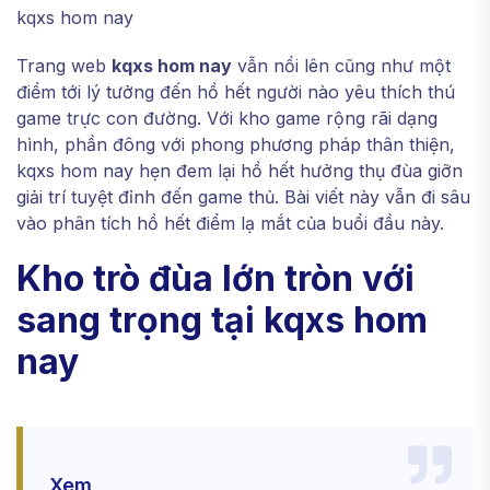
kqxs hom nay
Trang web
kqxs hom nay
vẫn nổi lên cũng như một
điểm tới lý tưởng đến hồ hết người nào yêu thích thú
game trực con đường. Với kho game rộng rãi dạng
hình, phần đông với phong phương pháp thân thiện,
kqxs hom nay hẹn đem lại hồ hết hưởng thụ đùa giỡn
giải trí tuyệt đỉnh đến game thủ. Bài viết này vẫn đi sâu
vào phân tích hồ hết điểm lạ mắt của buổi đầu này.
Kho trò đùa lớn tròn với
sang trọng tại kqxs hom
nay
Xem