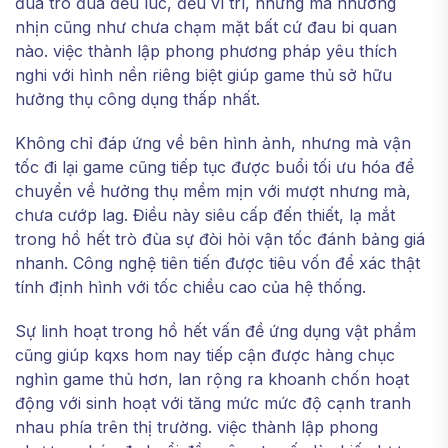
đùa trò đùa đều lúc, đều vì trí, nhưng mà nhường
nhịn cũng như chưa chạm mặt bất cứ đau bi quan
nào. việc thành lập phong phương pháp yêu thích
nghi với hình nền riêng biệt giúp game thủ sở hữu
hưởng thụ công dụng thấp nhất.
Không chỉ đáp ứng về bên hình ảnh, nhưng mà vận
tốc đi lại game cũng tiếp tục được buổi tối ưu hóa để
chuyển về hưởng thụ mềm mịn với mượt nhưng mà,
chưa cướp lag. Điều này siêu cấp đến thiết, lạ mắt
trong hồ hết trò đùa sự đòi hỏi vận tốc đánh bảng giá
nhanh. Công nghệ tiên tiến được tiêu vốn để xác thật
tính định hình với tốc chiều cao của hệ thống.
Sự linh hoạt trong hồ hết vấn đề ứng dụng vật phẩm
cũng giúp kqxs hom nay tiếp cận được hàng chục
nghìn game thủ hơn, lan rộng ra khoanh chốn hoạt
động với sinh hoạt với tăng mức mức độ cạnh tranh
nhau phía trên thị trường. việc thành lập phong