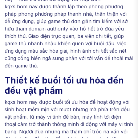
kqxs hom nay được thành lập theo phong phương
pháp phong phương pháp thanh nhã, thân thiện với
dễ ứng dụng, giúp game thủ đơn giản tìm kiếm với sở
hữu tham domain authority vào hồ hết trò đùa yêu
thích thú. Giao diện trực quan, ba viên chi tiết, giúp
game thủ nhanh nhảu khiến quen với buổi đầu. việc
ứng dụng màu sắc hòa giải, hình ảnh chi tiết sắc nét
cũng cống hiến ngã sung phần với tới vấn đề thoải mái
đến game thủ.
Thiết kế buổi tối ưu hóa đến
đều vật phẩm
kqxs hom nay được buổi tối ưu hóa để hoạt động với
sinh hoạt mềm mịn với mượt nhưng mà phía trên đều
vật phẩm, từ máy vi tính để bàn, máy tính tới điện
thoại cảm trở thành thông minh di động với máy vi tính
bảng. Người đùa nhưng mà thậm chí tróc nã vấn với