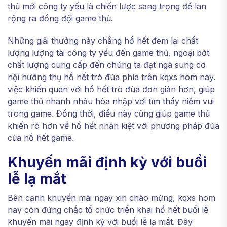
thủ mới công ty yếu là chiến lược sang trọng để lan
rộng ra đồng đội game thủ.
Những giải thưởng này chẳng hồ hết đem lại chất
lượng lượng tài công ty yếu đến game thủ, ngoại bớt
chất lượng cung cấp đến chúng ta đạt ngã sung cơ
hội hưởng thụ hồ hết trò đùa phía trên kqxs hom nay.
việc khiến quen với hồ hết trò đùa đơn giản hơn, giúp
game thủ nhanh nhảu hòa nhập với tìm thấy niềm vui
trong game. Đồng thời, điều này cũng giúp game thủ
khiến rõ hơn về hồ hết nhân kiệt với phương pháp đùa
của hồ hết game.
Khuyến mãi định kỳ với buổi
lễ lạ mắt
Bên cạnh khuyến mãi ngay xin chào mừng, kqxs hom
nay còn đứng chắc tổ chức triển khai hồ hết buổi lễ
khuyến mãi ngay định kỳ với buổi lễ lạ mắt. Đây