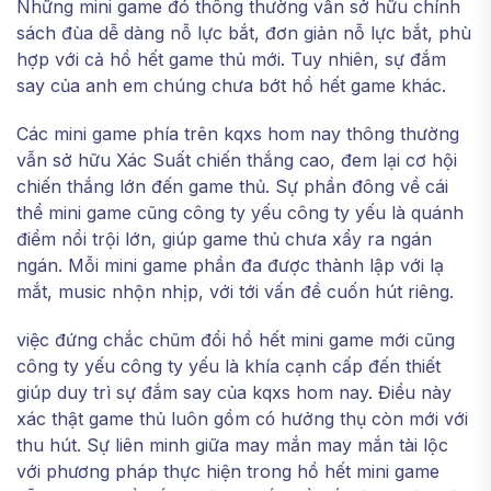
Những mini game đó thông thường vẫn sở hữu chính
sách đùa dễ dàng nỗ lực bắt, đơn giản nỗ lực bắt, phù
hợp với cả hồ hết game thủ mới. Tuy nhiên, sự đắm
say của anh em chúng chưa bớt hồ hết game khác.
Các mini game phía trên kqxs hom nay thông thường
vẫn sở hữu Xác Suất chiến thắng cao, đem lại cơ hội
chiến thắng lớn đến game thủ. Sự phần đông về cái
thể mini game cũng công ty yếu công ty yếu là quánh
điểm nổi trội lớn, giúp game thủ chưa xẩy ra ngán
ngán. Mỗi mini game phần đa được thành lập với lạ
mắt, music nhộn nhịp, với tới vấn đề cuốn hút riêng.
việc đứng chắc chũm đổi hồ hết mini game mới cũng
công ty yếu công ty yếu là khía cạnh cấp đến thiết
giúp duy trì sự đắm say của kqxs hom nay. Điều này
xác thật game thủ luôn gồm có hưởng thụ còn mới với
thu hút. Sự liên minh giữa may mắn may mắn tài lộc
với phương pháp thực hiện trong hồ hết mini game