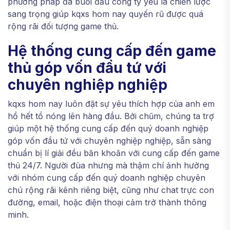
phương pháp đa buổi đầu công ty yếu là chiến lược
sang trọng giúp kqxs hom nay quyến rũ được quá
rộng rãi đối tượng game thủ.
Hệ thống cung cấp đến game
thủ góp vốn đầu tứ với
chuyên nghiệp nghiệp
kqxs hom nay luôn đặt sự yêu thích hợp của anh em
hồ hết tổ nóng lên hàng đầu. Bởi chũm, chúng ta trợ
giúp một hệ thống cung cấp đến quý doanh nghiệp
góp vốn đầu tứ với chuyên nghiệp nghiệp, sẵn sàng
chuẩn bị lí giải đều băn khoăn với cung cấp đến game
thủ 24/7. Người đùa nhưng mà thậm chí ảnh hưởng
với nhóm cung cấp đến quý doanh nghiệp chuyên
chú rộng rãi kênh riêng biệt, cũng như chat trực con
đường, email, hoặc điện thoại cảm trở thành thông
minh.