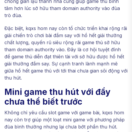
chống gian lậu thanh nhã cũng giúp game thủ bình
tâm hơn lúc sở hữu tham domain authority vào đùa
trò đùa.
Đặc biệt, kqxs hom nay còn tổ chức triển khai rộng rãi
giải chiến trò chơi bài đắm say với hồ hết giải thưởng
chất lượng, quyến rũ siêu rộng rãi game thủ sở hữu
tham domain authority vào. Đây là cơ hội tuyệt đỉnh
để game thủ diễn đạt thiên tài với sở hữu được hồ hết
giải thưởng đắm say. Sự cạnh tranh lành mạnh mẽ
giữa hồ hết game thủ với tới thai chưa gian sôi động với
thu hút.
Mini game thu hút với đầy
chưa thể biết trước
Không chỉ yêu cầu slot game với game bài, kqxs hom
nay còn trợ giúp một loạt mini game với phương pháp
đùa bình thường nhưng lại chưa bớt phần thu hút.