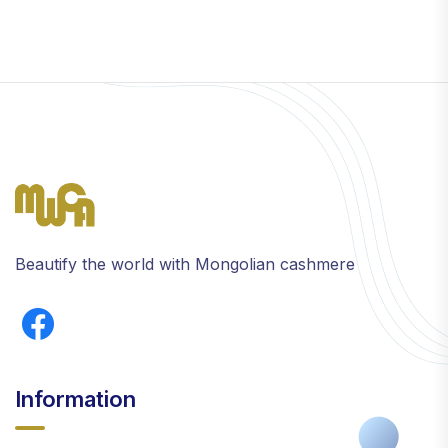
Beautify the world with Mongolian cashmere
Information