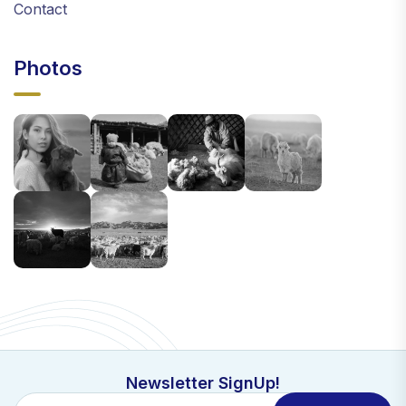
Contact
Photos
Newsletter SignUp!