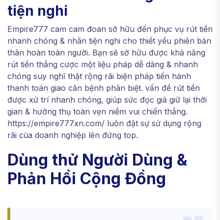
tiện nghi
Empire777 cam cam đoan sở hữu đến phục vụ rút tiền
nhanh chóng & nhân tiện nghi cho thiết yếu phiên bản
thân hoàn toàn người. Bạn sẽ sở hữu được khả năng
rút tiền thắng cược một liệu pháp dễ dàng & nhanh
chóng suy nghĩ thật rộng rãi biện pháp tiến hành
thanh toán giao căn bệnh phân biệt. vấn đề rút tiền
được xử trí nhanh chóng, giúp sức đọc giả giữ lại thời
gian & hưởng thụ toàn vẹn niềm vui chiến thắng.
https://empire777xn.com/ luôn đặt sự sử dụng rộng
rãi của doanh nghiệp lên đứng top.
Dùng thử Người Dùng &
Phản Hồi Cộng Đồng