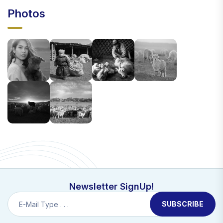
Photos
Newsletter SignUp!
SUBSCRIBE