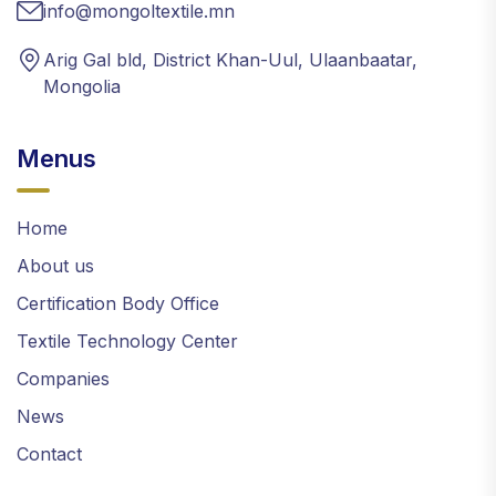
info@mongoltextile.mn
Arig Gal bld, District Khan-Uul, Ulaanbaatar,
Mongolia
Menus
Home
About us
Certification Body Office
Textile Technology Center
Companies
News
Contact