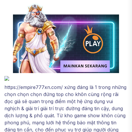
https://empire777xn.com/ xứng đáng là 1 trong những
chọn chọn chọn đứng top cho khôn cùng rộng rãi
đọc giả sẽ quan trọng điểm một hệ ứng dụng vui
nghịch & giải trí giải trí trực đường đáng tin cậy, dung
dịch lượng & phổ quát. Từ kho game show khôn cùng
phong phú, mạng lưới hệ thống bảo mật thông tin
đáng tin cẩn, cho đến phục vụ trợ giúp người dùng