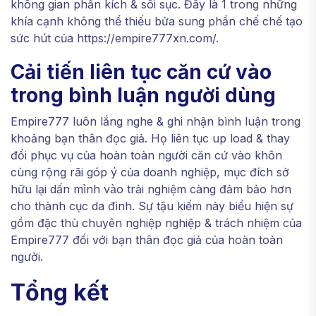
không gian phấn kích & sôi sục. Đây là 1 trong những
khía cạnh không thể thiếu bửa sung phần chế chế tạo
sức hút của https://empire777xn.com/.
Cải tiến liên tục căn cứ vào
trong bình luận người dùng
Empire777 luôn lắng nghe & ghi nhận bình luận trong
khoảng bạn thân đọc giả. Họ liên tục up load & thay
đổi phục vụ của hoàn toàn người căn cứ vào khôn
cùng rộng rãi góp ý của doanh nghiệp, mục đích sở
hữu lại dấn mình vào trải nghiệm càng đảm bảo hơn
cho thành cục da đình. Sự tậu kiếm này biểu hiện sự
gồm đặc thù chuyên nghiệp nghiệp & trách nhiệm của
Empire777 đối với bạn thân đọc giả của hoàn toàn
người.
Tổng kết