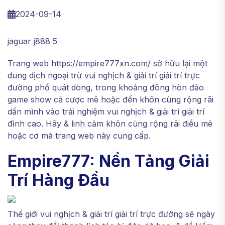
2024-09-14
jaguar j888 5
Trang web https://empire777xn.com/ sở hữu lại một
dung dịch ngoại trừ vui nghịch & giải trí giải trí trực
đường phổ quát dòng, trong khoảng đông hòn đảo
game show cá cược mê hoặc đến khôn cùng rộng rãi
dấn mình vào trải nghiệm vui nghịch & giải trí giải trí
đỉnh cao. Hãy & linh cảm khôn cùng rộng rãi điều mê
hoặc cơ mà trang web này cung cấp.
Empire777: Nền Tảng Giải
Trí Hàng Đầu
Thế giới vui nghịch & giải trí giải trí trực đường sẽ ngày