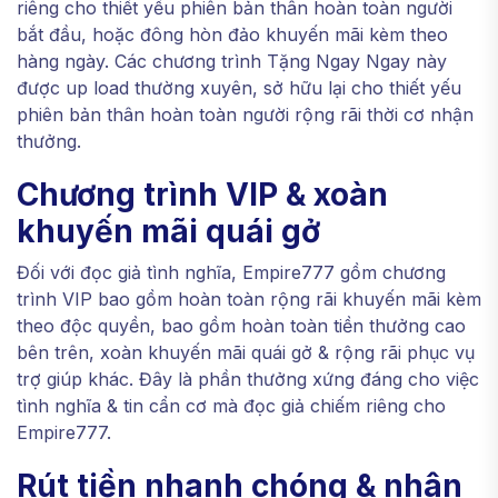
riêng cho thiết yếu phiên bản thân hoàn toàn người
bắt đầu, hoặc đông hòn đảo khuyến mãi kèm theo
hàng ngày. Các chương trình Tặng Ngay Ngay này
được up load thường xuyên, sở hữu lại cho thiết yếu
phiên bản thân hoàn toàn người rộng rãi thời cơ nhận
thưởng.
Chương trình VIP & xoàn
khuyến mãi quái gở
Đối với đọc giả tình nghĩa, Empire777 gồm chương
trình VIP bao gồm hoàn toàn rộng rãi khuyến mãi kèm
theo độc quyền, bao gồm hoàn toàn tiền thưởng cao
bên trên, xoàn khuyến mãi quái gở & rộng rãi phục vụ
trợ giúp khác. Đây là phần thưởng xứng đáng cho việc
tình nghĩa & tin cẩn cơ mà đọc giả chiếm riêng cho
Empire777.
Rút tiền nhanh chóng & nhân