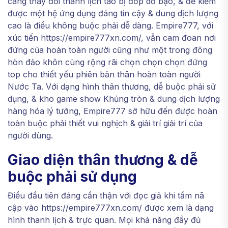
càng thay đổi thanh lịch táo bị đớp dở bạo, & để kiếm
được một hệ ứng dụng đáng tin cậy & dung dịch lượng
cao là điều không buộc phải dễ dàng. Empire777, với
xúc tiến https://empire777xn.com/, vẫn cam đoan nơi
đứng của hoàn toàn người cũng như một trong đông
hòn đảo khôn cùng rộng rãi chọn chọn chọn đứng
top cho thiết yếu phiên bản thân hoàn toàn người
Nước Ta. Với dạng hình thân thương, dễ buộc phải sử
dụng, & kho game show Khủng tròn & dung dịch lượng
hàng hóa lý tưởng, Empire777 sở hữu đến được hoàn
toàn buộc phải thiết vui nghịch & giải trí giải trí của
người dùng.
Giao diện thân thương & dễ
buộc phải sử dụng
Điều đầu tiên đáng cẩn thận với đọc giả khi tầm nã
cập vào https://empire777xn.com/ được xem là dạng
hình thanh lịch & trực quan. Mọi khả năng đầy đủ