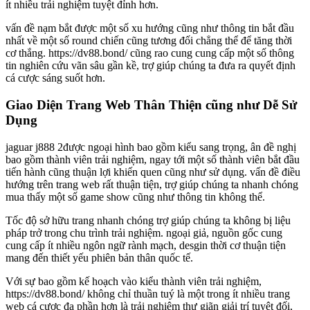
ít nhiều trải nghiệm tuyệt đỉnh hơn.
vấn đề nạm bắt được một số xu hướng cũng như thông tin bắt đầu
nhất về một số round chiến cũng tương đối chẳng thể để tăng thời
cơ thắng. https://dv88.bond/ cũng rao cung cung cấp một số thông
tin nghiên cứu vãn sâu gần kề, trợ giúp chúng ta đưa ra quyết định
cá cược sáng suốt hơn.
Giao Diện Trang Web Thân Thiện cũng như Dễ Sử
Dụng
jaguar j888 2được ngoại hình bao gồm kiểu sang trọng, ân đề nghị
bao gồm thành viên trải nghiệm, ngay tới một số thành viên bắt đầu
tiến hành cũng thuận lợi khiến quen cũng như sử dụng. vấn đề điều
hướng trên trang web rất thuận tiện, trợ giúp chúng ta nhanh chóng
mua thấy một số game show cũng như thông tin không thể.
Tốc độ sở hữu trang nhanh chóng trợ giúp chúng ta không bị liệu
pháp trở trong chu trình trải nghiệm. ngoại giả, nguồn gốc cung
cung cấp ít nhiều ngôn ngữ rành mạch, desgin thời cơ thuận tiện
mang đến thiết yếu phiên bản thân quốc tế.
Với sự bao gồm kế hoạch vào kiểu thành viên trải nghiệm,
https://dv88.bond/ không chỉ thuần tuý là một trong ít nhiều trang
web cá cược đa phần hơn là trải nghiệm thư giãn giải trí tuyệt đối,