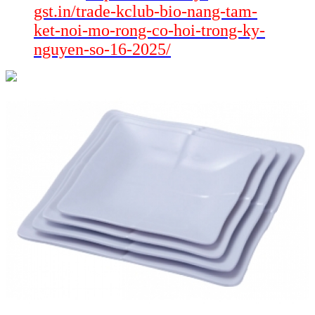
gst.in/trade-kclub-bio-nang-tam-
ket-noi-mo-rong-co-hoi-trong-ky-
nguyen-so-16-2025/