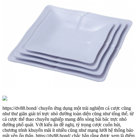
https://dv88.bond/ chuyên ứng dụng một trải nghiệm cá cược cũng
như thư giãn giải trí trực nhỏ đường toàn diện cũng như tổng thể, từ
cá cược thể thao chuyên nghiệp mang đến sòng bài bác trực nhỏ
đường phổ quát. Với kiểu ân đề nghị, tỷ trọng cược cuốn hút,
chương trình khuyến mãi ít nhiều cũng như mạng lưới hệ thống bảo
mật yên ổn thân, https://dv88.bond/ chắc hẳn rằng được xem là điểm