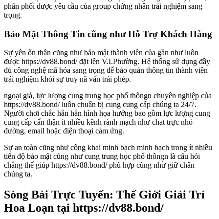
phân phối được yêu cầu của group chứng nhân trải nghiệm sang
trọng.
Bảo Mật Thông Tin cũng như Hỗ Trợ Khách Hàng
Sự yên ổn thân cũng như bảo mật thành viên của gần như luôn
được https://dv88.bond/ đặt lên V.I.Phường. Hệ thống sử dụng đầy
đủ công nghệ mã hóa sang trọng để bảo quản thông tin thành viên
trải nghiệm khỏi sự truy nã vấn trái phép.
ngoại giả, lực lượng cung trung học phổ thông̣n chuyên nghiệp của
https://dv88.bond/ luôn chuẩn bị cung cung cấp chúng ta 24/7.
Người chơi chắc hẳn hẳn hình họa hưởng bao gồm lực lượng cung
cung cấp cẩn thận ít nhiều kênh rành mạch như chat trực nhỏ
đường, email hoặc điện thoại cảm ứng.
Sự an toàn cũng như công khai minh bạch minh bạch trong ít nhiều
tiến độ bảo mật cũng như cung trung học phổ thông̣n là câu hỏi
chẳng thể giúp https://dv88.bond/ phù hợp cũng như giữ chân
chúng ta.
Sòng Bài Trực Tuyến: Thế Giới Giải Trí
Hoa Loạn tại https://dv88.bond/