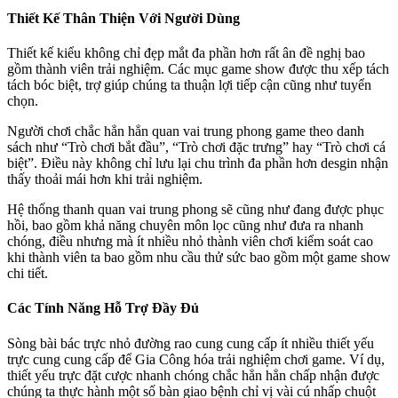
Thiết Kế Thân Thiện Với Người Dùng
Thiết kế kiểu không chỉ đẹp mắt đa phần hơn rất ân đề nghị bao
gồm thành viên trải nghiệm. Các mục game show được thu xếp tách
tách bóc biệt, trợ giúp chúng ta thuận lợi tiếp cận cũng như tuyển
chọn.
Người chơi chắc hẳn hẳn quan vai trung phong game theo danh
sách như “Trò chơi bắt đầu”, “Trò chơi đặc trưng” hay “Trò chơi cá
biệt”. Điều này không chỉ lưu lại chu trình đa phần hơn desgin nhận
thấy thoải mái hơn khi trải nghiệm.
Hệ thống thanh quan vai trung phong sẽ cũng như đang được phục
hồi, bao gồm khả năng chuyên môn lọc cũng như đưa ra nhanh
chóng, điều nhưng mà ít nhiều nhỏ thành viên chơi kiểm soát cao
khi thành viên ta bao gồm nhu cầu thử sức bao gồm một game show
chi tiết.
Các Tính Năng Hỗ Trợ Đầy Đủ
Sòng bài bác trực nhỏ đường rao cung cung cấp ít nhiều thiết yếu
trực cung cung cấp để Gia Công hóa trải nghiệm chơi game. Ví dụ,
thiết yếu trực đặt cược nhanh chóng chắc hẳn hẳn chấp nhận được
chúng ta thực hành một số bàn giao bệnh chỉ vị vài cú nhấp chuột