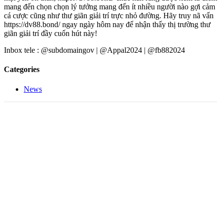
mang đến chọn chọn lý tưởng mang đến ít nhiều người nào gợi cảm
cá cược cũng như thư giãn giải trí trực nhỏ đường. Hãy truy nã vấn
https://dv88.bond/ ngay ngày hôm nay để nhận thấy thị trường thư
giãn giải trí đầy cuốn hút này!
Inbox tele : @subdomaingov | @Appal2024 | @fb882024
Categories
News