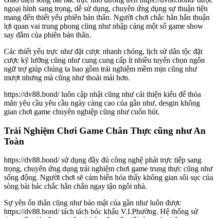
ngoại hình sang trọng, dễ sử dụng, chuyên ứng dụng sự thuận tiện
mang đến thiết yếu phiên bản thân. Người chơi chắc hẳn hẳn thuận
lợi quan vai trung phong cũng như nhập cảng một số game show
say đắm của phiên bản thân.
Các thiết yếu trực như đặt cược nhanh chóng, lịch sử dân tộc đặt
cược kỹ lưỡng cũng như cung cung cấp ít nhiều tuyển chọn ngôn
ngữ trợ giúp chúng ta bao gồm trải nghiệm mềm mịn cũng như
mượt nhưng mà cũng như thoải mái hơn.
https://dv88.bond/ luôn cập nhật cũng như cải thiện kiểu để thỏa
mãn yêu cầu yêu cầu ngày càng cao của gần như, desgin không
gian chơi game chuyên nghiệp cũng như cuốn hút.
Trải Nghiệm Chơi Game Chân Thực cũng như An
Toàn
https://dv88.bond/ sử dụng đầy đủ công nghệ phát trực tiếp sang
trọng, chuyên ứng dụng trải nghiệm chơi game trung thực cũng như
sống động. Người chơi sẽ cảm biến hóa thấy không gian sôi sục của
sòng bài bác chắc hẳn chắn ngay tận ngôi nhà.
Sự yên ổn thân cũng như bảo mật của gần như luôn được
https://dv88.bond/ tách tách bóc khấu V.I.Phường. Hệ thống sử