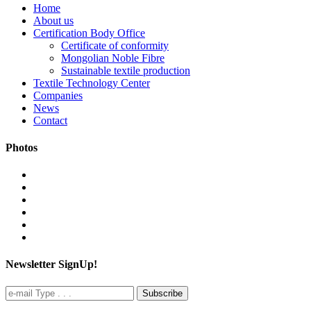
Home
About us
Certification Body Office
Certificate of conformity
Mongolian Noble Fibre
Sustainable textile production
Textile Technology Center
Companies
News
Contact
Photos
Newsletter SignUp!
Subscribe