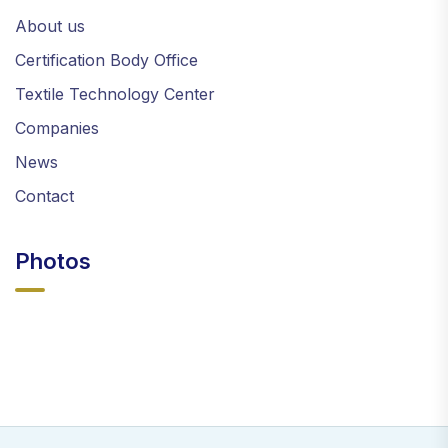
About us
Certification Body Office
Textile Technology Center
Companies
News
Contact
Photos