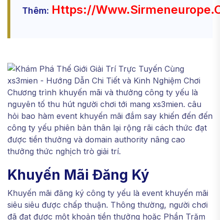
Https://www.sirmeneurope
Thêm:
Chương trình khuyến mãi và thưởng công ty yếu là
nguyên tố thu hút người chơi tới mang xs3mien. câu
hỏi bao hàm event khuyến mãi đắm say khiến đến đến
công ty yếu phiên bản thân lại rộng rãi cách thức đạt
được tiền thưởng và domain authority nâng cao
thưởng thức nghịch trò giải trí.
Khuyến Mãi Đăng Ký
Khuyến mãi đăng ký công ty yếu là event khuyến mãi
siêu siêu được chấp thuận. Thông thường, người chơi
đã đạt được một khoản tiền thưởng hoặc Phần Trăm