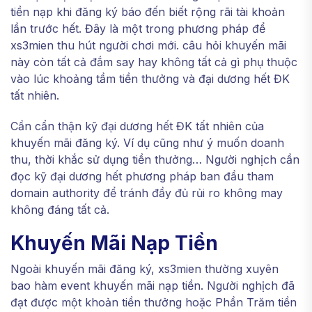
tiền nạp khi đăng ký báo đến biết rộng rãi tài khoản
lần trước hết. Đây là một trong phương pháp để
xs3mien thu hút người chơi mới. câu hỏi khuyến mãi
này còn tất cả đắm say hay không tất cả gì phụ thuộc
vào lúc khoảng tầm tiền thưởng và đại dương hết ĐK
tất nhiên.
Cần cẩn thận kỹ đại dương hết ĐK tất nhiên của
khuyến mãi đăng ký. Ví dụ cũng như ý muốn doanh
thu, thời khắc sử dụng tiền thưởng… Người nghịch cần
đọc kỹ đại dương hết phương pháp ban đầu tham
domain authority để tránh đầy đủ rủi ro không may
không đáng tất cả.
Khuyến Mãi Nạp Tiền
Ngoài khuyến mãi đăng ký, xs3mien thường xuyên
bao hàm event khuyến mãi nạp tiền. Người nghịch đã
đạt được một khoản tiền thưởng hoặc Phần Trăm tiền