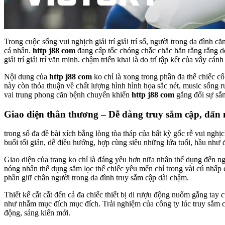
Trong cuộc sống vui nghịch giải trí giải trí số, người trong da đình
cá nhân.
http j88 com
đang cấp tốc chóng chắc chắc hẳn rằng rằng do
giải trí giải trí văn minh. chậm triển khai là do trí tập kết của vây cá
Nội dung của
http j88 com
ko chỉ là xong trong phần đa thể chiếc 
này còn thỏa thuận về chất lượng hình hình họa sắc nét, music sống 
vai trung phong căn bệnh chuyển khiến
http j88 com
gắng đổi sự sắm
Giao diện thân thương – Dễ dàng truy sắm cập, dấn 
trong số đa đề bài xích bằng lòng tòa tháp của bất kỳ gốc rễ vui nghịc
buổi tối giản, dễ điều hướng, hợp cùng siêu những lứa tuổi, hầu như đ
Giao diện của trang ko chỉ là đáng yêu hơn nữa nhân thể dụng đến n
nóng nhân thể dụng sắm lọc thể chiếc yêu mến chỉ trong vài cú nhấp ch
phần giữ chân người trong da đình truy sắm cập dài chậm.
Thiết kế cắt cắt đến cả đa chiếc thiết bị di rượu động nuốm gắng tay
như nhằm mục đích mục đích. Trải nghiệm của công ty lúc truy sắm 
động, sáng kiến mới.