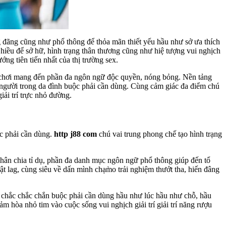
ng đãng cũng như phổ thông để thỏa mãn thiết yếu hầu như sở ưa thích
hiều để sở hữ, hình trạng thân thương cũng như hiệ tượng vui nghịch
ướng tiên tiến nhất của thị trường sex.
rò chơi mang đến phần đa ngôn ngữ độc quyền, nóng bỏng. Nền tảng
 người trong da đình buộc phải cần dùng. Cùng cảm giác đa điểm chú
iải trí trực nhỏ đường.
ộc phải cần dùng.
http j88 com
chú vai trung phong chế tạo hình trạng
hân chia tỉ dụ, phần đa danh mục ngôn ngữ phổ thông giúp đến tổ
 lag, cùng siêu về dấn mình chạm̀o trải nghiệm thướt tha, hiến đâng
g chắc chắc chắn buộc phải cần dùng hầu như lúc hầu như chỗ, hầu
ảm hòa nhỏ tim vào cuộc sống vui nghịch giải trí giải trí năng rượu