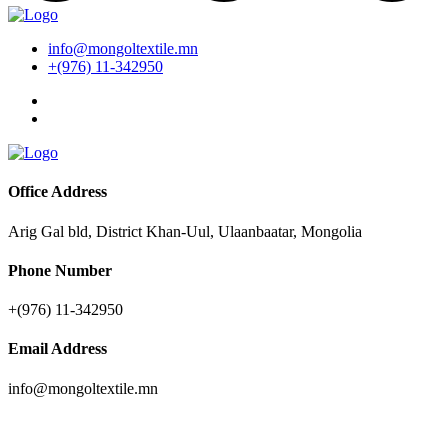
info@mongoltextile.mn
+(976) 11-342950
Office Address
Arig Gal bld, District Khan-Uul, Ulaanbaatar, Mongolia
Phone Number
+(976) 11-342950
Email Address
info@mongoltextile.mn
News