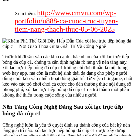
http://www.cmvn.com/wp-
Xem thêm:
portfolio/u888-ca-cuoc-truc-tuyen-
tiem-nang-thach-thuc-05-06-2025
Trước khi đi sâu vào các khía cạnh khác nhau của xôi lạc trực tiếp
bóng đá cúp c1, chúng ta cần định nghĩa rõ ràng về nền tảng này.
xôi lạc trực tiếp bóng đá cúp c1 không chỉ đơn thuần là một trang
web hay app, mà còn là một hệ sinh thái đa dạng cho phép người
dùng chốt kèo vào nhiều hoạt động giải trí. Từ việc chơi game, chốt
kèo vào các trò chơi chơi cá cược cho đến thưởng thức nội dung số
phong phú, xôi lạc trực tiếp bóng đá cúp c1 đã trở thành một phần
không thể thiếu trong cuộc sống của nhiều người.
Nền Tảng Công Nghệ Đằng Sau xôi lạc trực tiếp
bóng đá cúp c1
Công nghệ luôn là yếu tố quyết định sự thành công của bất kỳ nền
tảng giải trí nào. xôi lạc trực tiếp bóng đá cúp c1 được xây dựng
trên nền tảng công nghệ tiên tiến, đảm bảo tốc độ đăng nhập nhanh