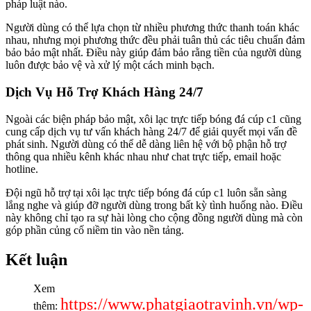
pháp luật nào.
Người dùng có thể lựa chọn từ nhiều phương thức thanh toán khác
nhau, nhưng mọi phương thức đều phải tuân thủ các tiêu chuẩn đảm
bảo bảo mật nhất. Điều này giúp đảm bảo rằng tiền của người dùng
luôn được bảo vệ và xử lý một cách minh bạch.
Dịch Vụ Hỗ Trợ Khách Hàng 24/7
Ngoài các biện pháp bảo mật, xôi lạc trực tiếp bóng đá cúp c1 cũng
cung cấp dịch vụ tư vấn khách hàng 24/7 để giải quyết mọi vấn đề
phát sinh. Người dùng có thể dễ dàng liên hệ với bộ phận hỗ trợ
thông qua nhiều kênh khác nhau như chat trực tiếp, email hoặc
hotline.
Đội ngũ hỗ trợ tại xôi lạc trực tiếp bóng đá cúp c1 luôn sẵn sàng
lắng nghe và giúp đỡ người dùng trong bất kỳ tình huống nào. Điều
này không chỉ tạo ra sự hài lòng cho cộng đồng người dùng mà còn
góp phần củng cố niềm tin vào nền tảng.
Kết luận
Xem
https://www.phatgiaotravinh.vn/wp-
thêm: