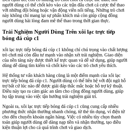
người dùng có thể chốt kèo vào các trận đấu chơi cá cược thể thao
với những đội bóng hoặc vận động viên nổi tiếng. Những trò chơi
này không chỉ mang lại sự phấn khích mà còn giúp cộng đồng
người dùng hài lòng đam mê thể thao trong thời gian thực.
Trải Nghiệm Người Dùng Trên xôi lạc trực tiếp
bóng đá cúp c1
xôi lạc trực tiếp bóng đá cúp c1 không chỉ chú trọng vào chất lượng
trò chơi mà còn đầu tư mạnh vào nhận xét trải nghiệm. Giao diện
của nền tảng này được thiết kế trực quan và dễ sử dụng, giúp người
dùng dễ dàng tìm kiếm và chốt kèo vào các trò chơi yêu thích.
Hệ thống tư vấn khách hàng cũng là một điểm mạnh của xôi lạc
trực tiếp bóng đá cúp c1. Người dùng có thể liên hệ với đội ngũ hỗ
trợ bất cứ lúc nào để được giải đáp thắc mắc hoặc hỗ trợ kỹ thuật.
Điều này tạo ra cảm giác an tâm cho cộng đồng người dùng, giúp
họ tập trung vào việc tận hưởng trải nghiệm giải trí.
Ngoài ra, xôi lạc trực tiếp bóng đá cúp c1 cũng cung cấp nhiều
phương thức nhận thưởng nhanh chóng, từ thẻ tín dụng, ví điện tử
cho đến chuyển khoản ngân hàng. Việc có nhiều tùy chọn thanh
toán giúp người dùng dễ dàng nạp tiền và nhận thưởng, tạo điều
kiện thuận lợi cho cả quá trình chơi và giao dịch.