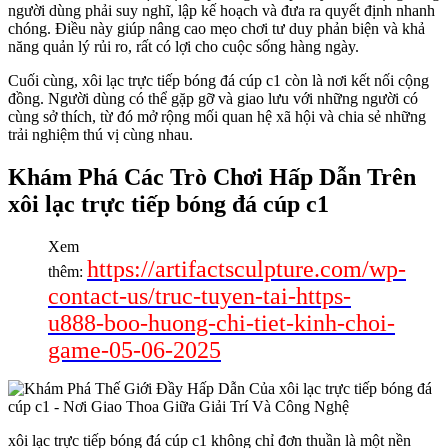
người dùng phải suy nghĩ, lập kế hoạch và đưa ra quyết định nhanh
chóng. Điều này giúp nâng cao mẹo chơi tư duy phản biện và khả
năng quản lý rủi ro, rất có lợi cho cuộc sống hàng ngày.
Cuối cùng, xôi lạc trực tiếp bóng đá cúp c1 còn là nơi kết nối cộng
đồng. Người dùng có thể gặp gỡ và giao lưu với những người có
cùng sở thích, từ đó mở rộng mối quan hệ xã hội và chia sẻ những
trải nghiệm thú vị cùng nhau.
Khám Phá Các Trò Chơi Hấp Dẫn Trên
xôi lạc trực tiếp bóng đá cúp c1
Xem
https://artifactsculpture.com/wp-
thêm:
contact-us/truc-tuyen-tai-https-
u888-boo-huong-chi-tiet-kinh-choi-
game-05-06-2025
xôi lạc trực tiếp bóng đá cúp c1 không chỉ đơn thuần là một nền