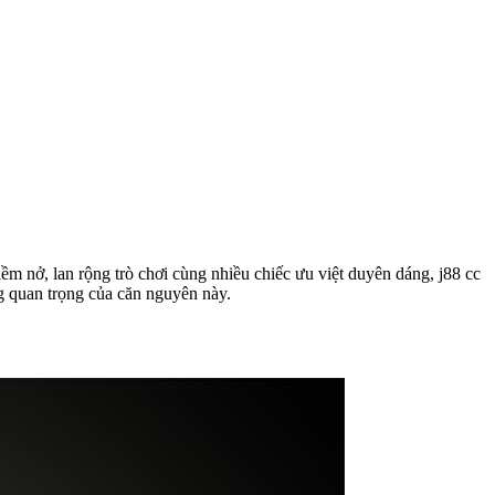
m nở, lan rộng trò chơi cùng nhiều chiếc ưu việt duyên dáng, j88 cc
ng quan trọng của căn nguyên này.