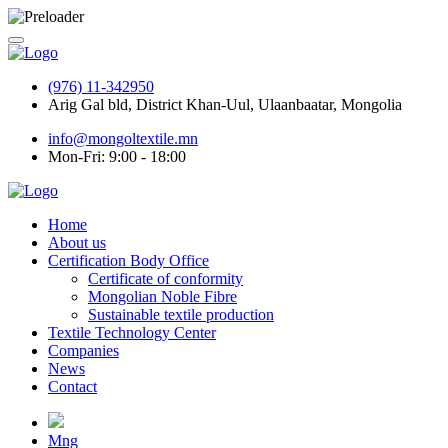
(976) 11-342950
Arig Gal bld, District Khan-Uul, Ulaanbaatar, Mongolia
info@mongoltextile.mn
Mon-Fri: 9:00 - 18:00
Home
About us
Certification Body Office
Certificate of conformity
Mongolian Noble Fibre
Sustainable textile production
Textile Technology Center
Companies
News
Contact
Mng