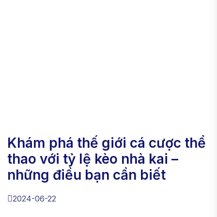
khám phá thế giới cá cược thể
thao với tỷ lệ kèo nhà kai –
những điều bạn cần biết
2024-06-22