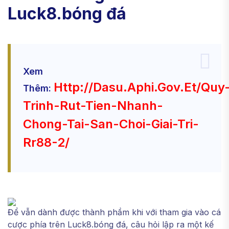
Luck8.bóng đá
Xem
Http://dasu.aphi.gov.et/quy
Thêm:
Trinh-Rut-Tien-Nhanh-
Chong-Tai-San-Choi-Giai-Tri-
Rr88-2/
Để vẫn dành được thành phầm khi với tham gia vào cá
cược phía trên Luck8.bóng đá, câu hỏi lập ra một kế