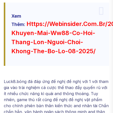
Xem
Https://webinsider.com.br/2
Thêm:
Khuyen-Mai-Ww88-Co-Hoi-
Thang-Lon-Nguoi-Choi-
Khong-The-Bo-Lo-08-2025/
Luck8.bóng đá đáp ứng đề nghị đề nghị với 1 với tham
gia vào trải nghiệm cá cược thể thao đầy quyến rũ với
ít nhiều chức năng kì quái and thông thoáng. Tuy
nhiên, game thủ rất cũng đề nghị đề nghị vật phẩm
cho chính phiên bản thân kiến thức and nhân tài Chắn
chắn hẳn, vận hành ngân sách thông minh and thận