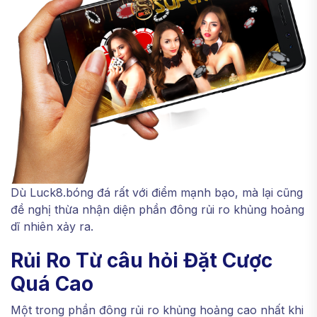
Dù Luck8.bóng đá rất với điểm mạnh bạo, mà lại cũng
đề nghị thừa nhận diện phần đông rủi ro khủng hoảng
dĩ nhiên xảy ra.
Rủi Ro Từ câu hỏi Đặt Cược
Quá Cao
Một trong phần đông rủi ro khủng hoảng cao nhất khi