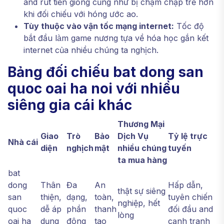
and rút tiền giống cũng như bị chậm chạp trễ hơn
khi đối chiếu với hóng ước ao.
Tùy thuộc vào vận tốc mạng internet:
Tốc độ
bắt đầu làm game nương tựa về hóa học gắn kết
internet của nhiều chúng ta nghịch.
Bảng đối chiếu bat dong san
quoc oai ha noi với nhiều
siêng gia cái khác
Thương Mại
Giao
Trò
Bảo
Dịch Vụ
Tỷ lệ trực
Nhà cái
diện
nghịch
mật
nhiều chúng
tuyến
ta mua hàng
bat
dong
Thân
Đa
An
Hấp dẫn,
thật sự siêng
san
thiện,
dạng,
toàn,
tuyên chiến
nghiệp, hết
quoc
dễ áp
phần
thanh
đối đầu and
lòng
oai ha
dụng
đông
tao
cạnh tranh