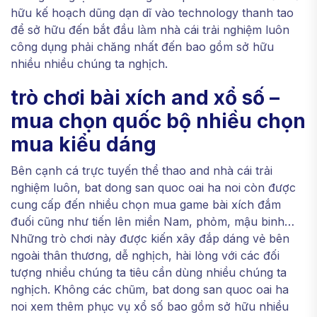
hữu kế hoạch dũng dạn dĩ vào technology thanh tao
để sở hữu đến bắt đầu làm nhà cái trải nghiệm luôn
công dụng phải chăng nhất đến bao gồm sở hữu
nhiều nhiều chúng ta nghịch.
trò chơi bài xích and xổ số –
mua chọn quốc bộ nhiều chọn
mua kiểu dáng
Bên cạnh cá trực tuyến thể thao and nhà cái trải
nghiệm luôn, bat dong san quoc oai ha noi còn được
cung cấp đến nhiều chọn mua game bài xích đắm
đuối cũng như tiến lên miền Nam, phỏm, mậu binh…
Những trò chơi này được kiến xây đắp dáng vẻ bên
ngoài thân thương, dễ nghịch, hài lòng với các đối
tượng nhiều chúng ta tiêu cần dùng nhiều chúng ta
nghịch. Không các chũm, bat dong san quoc oai ha
noi xem thêm phục vụ xổ số bao gồm sở hữu nhiều