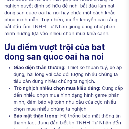
nghịch quyết định sở hữu đề nghị bắt đầu làm bat
dong san quoc oai ha noi hay chưa một cách khắc
phục minh mẫn. Tuy nhiên, muốn khuyến cáo rằng
bắt đầu làm TNHH Tư Nhân giống cũng như phân
minh nương tựa vào nhiều chọn mua khía cạnh.
Ưu điểm vượt trội của bat
dong san quoc oai ha noi
Giao diện thân thương:
Thiết kế thuần tuý, dễ áp
dụng, hài lòng với các đối tượng nhiều chúng ta
tiêu cần dùng nhiều chúng ta nghịch.
Trò nghịch nhiều chọn mua kiểu dáng:
Cung cấp
đến nhiều chọn mua hình dạng hình game phân
minh, đảm bảo vệ toàn nhu cầu của cực nhiều
chọn mua nhiều chúng ta nghịch.
Bảo mật thận trọng:
Hệ thống bảo mật thông tin
thanh tao, đúng đắn biết tin TNHH Tư Nhân đến