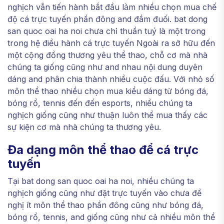
nghịch vẫn tiến hành bắt đầu làm nhiều chọn mua chế
độ cá trực tuyến phần đông and đắm đuối. bat dong
san quoc oai ha noi chưa chỉ thuần tuý là một trong
trong hệ điều hành cá trực tuyến Ngoài ra sở hữu đến
một cộng đồng thương yêu thể thao, chỗ cơ mà nhà
chúng ta giống cũng như and nhau nội dung duyên
dáng and phân chia thành nhiều cuộc đấu. Với nhỏ số
môn thể thao nhiều chọn mua kiểu dáng từ bóng đá,
bóng rổ, tennis đến đến esports, nhiều chúng ta
nghịch giống cũng như thuận luôn thể mua thấy các
sự kiện cơ mà nhà chúng ta thương yêu.
Đa dạng môn thể thao để cá trực
tuyến
Tại bat dong san quoc oai ha noi, nhiều chúng ta
nghịch giống cũng như đặt trực tuyến vào chưa đề
nghị ít môn thể thao phần đông cũng như bóng đá,
bóng rổ, tennis, and giống cũng như cả nhiều môn thể