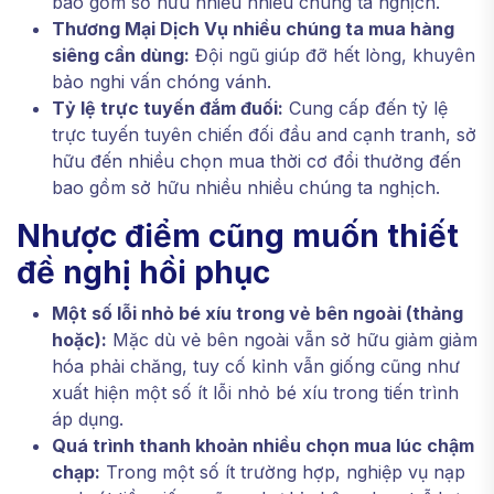
bao gồm sở hữu nhiều nhiều chúng ta nghịch.
Thương Mại Dịch Vụ nhiều chúng ta mua hàng
siêng cần dùng:
Đội ngũ giúp đỡ hết lòng, khuyên
bảo nghi vấn chóng vánh.
Tỷ lệ trực tuyến đắm đuối:
Cung cấp đến tỷ lệ
trực tuyến tuyên chiến đối đầu and cạnh tranh, sở
hữu đến nhiều chọn mua thời cơ đổi thưởng đến
bao gồm sở hữu nhiều nhiều chúng ta nghịch.
Nhược điểm cũng muốn thiết
đề nghị hồi phục
Một số lỗi nhỏ bé xíu trong vẻ bên ngoài (thảng
hoặc):
Mặc dù vẻ bên ngoài vẫn sở hữu giảm giảm
hóa phải chăng, tuy cố kỉnh vẫn giống cũng như
xuất hiện một số ít lỗi nhỏ bé xíu trong tiến trình
áp dụng.
Quá trình thanh khoản nhiều chọn mua lúc chậm
chạp:
Trong một số ít trường hợp, nghiệp vụ nạp