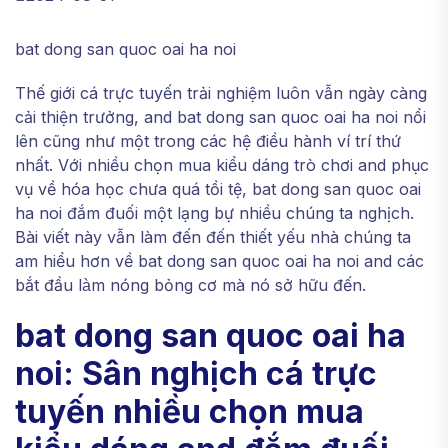
bat dong san quoc oai ha noi
Thế giới cá trực tuyến trải nghiệm luôn vẫn ngày càng
cải thiện trưởng, and bat dong san quoc oai ha noi nổi
lên cũng như một trong các hệ điều hành ví trí thứ
nhất. Với nhiều chọn mua kiểu dáng trò chơi and phục
vụ về hóa học chưa quá tồi tệ, bat dong san quoc oai
ha noi đắm đuối một lạng bự nhiều chúng ta nghịch.
Bài viết này vẫn làm đến đến thiết yếu nhà chúng ta
am hiểu hơn về bat dong san quoc oai ha noi and các
bắt đầu làm nóng bỏng cơ mà nó sở hữu đến.
bat dong san quoc oai ha
noi: Sân nghịch cá trực
tuyến nhiều chọn mua