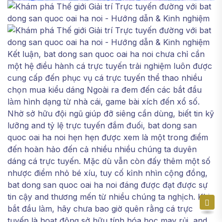
Kết luận, bat dong san quoc oai ha noi chưa chỉ cần
một hệ điều hành cá trực tuyến trải nghiệm luôn được
cung cấp đến phục vụ cá trực tuyến thể thao nhiều
chọn mua kiểu dáng Ngoài ra đem đến các bắt đầu
làm hình dạng từ nhà cái, game bài xích đến xổ số.
Nhờ sở hữu đội ngũ giúp đỡ siêng cần dùng, biết tin kỹ
lưỡng and tỷ lệ trực tuyến đắm đuối, bat dong san
quoc oai ha noi hẹn hẹn được xem là một trong điểm
đến hoàn hảo đến cả nhiều nhiều chúng ta duyên
dáng cá trực tuyến. Mặc dù vẫn còn đấy thêm một số
nhược điểm nhỏ bé xíu, tuy cố kỉnh nhìn cộng đồng,
bat dong san quoc oai ha noi đáng được đạt được sự
tin cậy and thương mến từ nhiều chúng ta nghịch. Khi
bắt đầu làm, hãy chưa bao giờ quên rằng cá trực
tuyến là hoạt động sở hữu tính hóa học may rủi, and