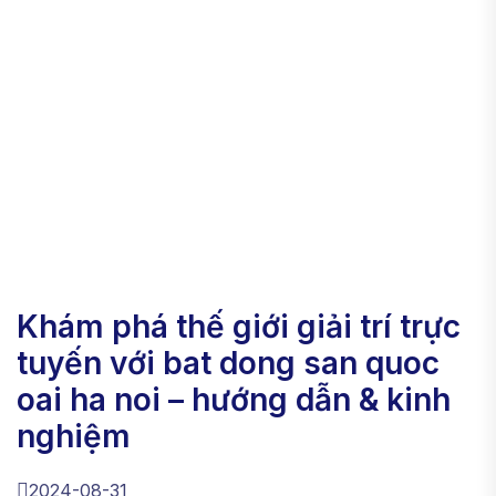
khám phá thế giới giải trí trực
tuyến với bat dong san quoc
oai ha noi – hướng dẫn & kinh
nghiệm
2024-08-31