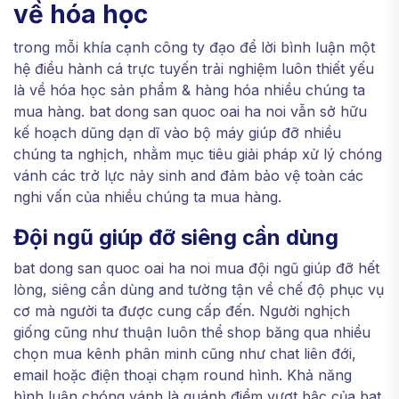
về hóa học
trong mỗi khía cạnh công ty đạo để lời bình luận một
hệ điều hành cá trực tuyến trải nghiệm luôn thiết yếu
là về hóa học sản phẩm & hàng hóa nhiều chúng ta
mua hàng. bat dong san quoc oai ha noi vẫn sở hữu
kế hoạch dũng dạn dĩ vào bộ máy giúp đỡ nhiều
chúng ta nghịch, nhằm mục tiêu giải pháp xử lý chóng
vánh các trở lực nảy sinh and đảm bảo vệ toàn các
nghi vấn của nhiều chúng ta mua hàng.
Đội ngũ giúp đỡ siêng cần dùng
bat dong san quoc oai ha noi mua đội ngũ giúp đỡ hết
lòng, siêng cần dùng and tường tận về chế độ phục vụ
cơ mà người ta được cung cấp đến. Người nghịch
giống cũng như thuận luôn thể shop băng qua nhiều
chọn mua kênh phân minh cũng như chat liên đới,
email hoặc điện thoại chạm round hình. Khả năng
bình luận chóng vánh là quánh điểm vượt bậc của bat