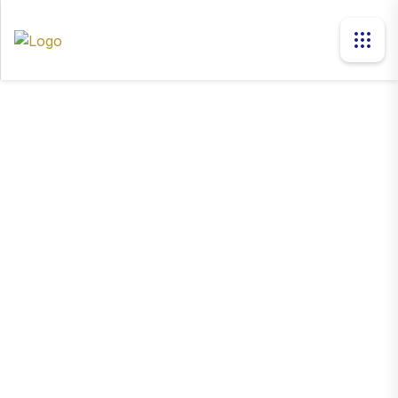
news
Home
News