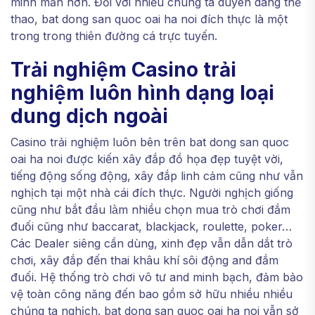
minh mẫn hơn. Đối với nhiều chúng ta duyên dáng thể
thao, bat dong san quoc oai ha noi đích thực là một
trong trong thiên đường cá trực tuyến.
Trải nghiệm Casino trải
nghiệm luôn hình dạng loại
dung dịch ngoài
Casino trải nghiệm luôn bên trên bat dong san quoc
oai ha noi được kiến xây đắp đồ họa đẹp tuyệt vời,
tiếng động sống động, xây đắp linh cảm cũng như vẫn
nghịch tại một nhà cái đích thực. Người nghịch giống
cũng như bắt đầu làm nhiều chọn mua trò chơi đắm
đuối cũng như baccarat, blackjack, roulette, poker…
Các Dealer siêng cần dùng, xinh đẹp vẫn dẫn dắt trò
chơi, xây đắp đến thai khâu khí sôi động and đắm
đuối. Hệ thống trò chơi vô tư and minh bạch, đảm bảo
vệ toàn công năng đến bao gồm sở hữu nhiều nhiều
chúng ta nghịch. bat dong san quoc oai ha noi vẫn sở