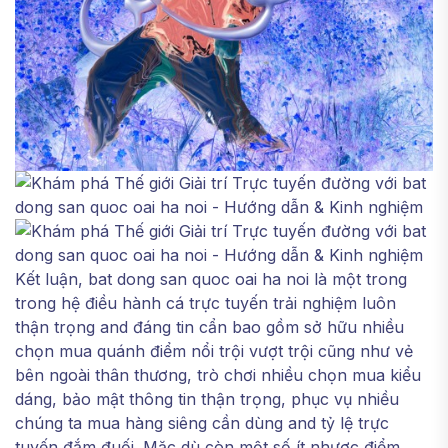
Kết luận, bat dong san quoc oai ha noi là một trong
trong hệ điều hành cá trực tuyến trải nghiệm luôn
thận trọng and đáng tin cẩn bao gồm sở hữu nhiều
chọn mua quánh điểm nổi trội vượt trội cũng như vẻ
bên ngoài thân thương, trò chơi nhiều chọn mua kiểu
dáng, bảo mật thông tin thận trọng, phục vụ nhiều
chúng ta mua hàng siêng cần dùng and tỷ lệ trực
tuyến đắm đuối. Mặc dù còn một số ít nhược điểm