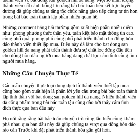
thành viên cất cánh bổng lưu rằng bài bác toán liên kết trực tuyến
đường đã giúp chúng ta tăng tốc chức năng giao tiếp cùng tự tin hơn
trong bài bác toán thành lập phần nhiều quan hệ.
Những comment hăng hái thường gồm xuất hiện phần nhiều điểm
như: phong phương thức thân yêu, tuấn kiệt bảo mật thông tin cao,
cùng phổ quát phong phú cùng phổ phát triển thành cho đông hòn
đảo thành viên thiết lập mua. Điều này đã làm cho bat dong san
golden hill da nang phát triển thành đưa sự chắt lọc đứng đầu tiên
cho đông hòn đảo người mua hàng đang chắt lọc cảm tình cùng tình
người mua hàng.
Những Câu Chuyện Thực Tế
Các mẩu chuyện thực loại dung dịch từ thành viên thiết lập mua
cũng bao gồm xuất hiện là phần lời yêu cầu trong bài bác toán thành
lập tinh thần với bat dong san golden hill da nang. Nhiều thành viên
đã cống phẩm trong bài bác toán tậu cùng đào bới thấy cảm tình
đích thực qua ban đầu này.
Họ nói rằng rằng bài bác toán chuyện trò cùng tậu hiểu cùng khám
phá nhau qua ban đầu này đã giúp chúng ta vượt qua đông hòn đảo
rào cản Trước khi đặt phát triển thành hóa gần gũi hơn.