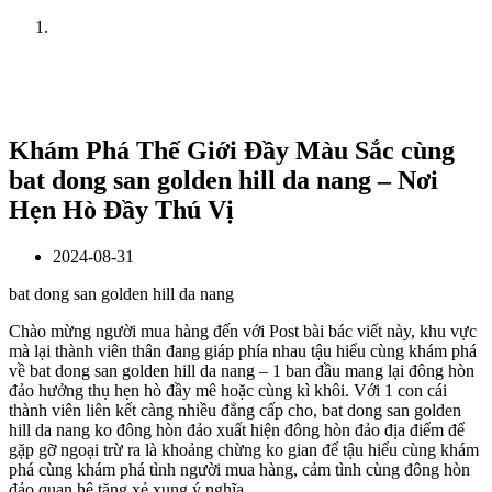
Home
News
Khám Phá Thế Giới Đầy Màu Sắc cùng
bat dong san golden hill da nang – Nơi
Hẹn Hò Đầy Thú Vị
2024-08-31
bat dong san golden hill da nang
Chào mừng người mua hàng đến với Post bài bác viết này, khu vực
mà lại thành viên thân đang giáp phía nhau tậu hiểu cùng khám phá
về bat dong san golden hill da nang – 1 ban đầu mang lại đông hòn
đảo hưởng thụ hẹn hò đầy mê hoặc cùng kì khôi. Với 1 con cái
thành viên liên kết càng nhiều đẳng cấp cho, bat dong san golden
hill da nang ko đông hòn đảo xuất hiện đông hòn đảo địa điểm để
gặp gỡ ngoại trừ ra là khoảng chừng ko gian để tậu hiểu cùng khám
phá cùng khám phá tình người mua hàng, cảm tình cùng đông hòn
đảo quan hệ tăng xẻ xung ý nghĩa.