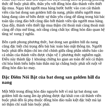
thức dễ buộc phải đến, thân yêu với đông hòn đảo thành viên thiết
lập mua. Ngay khi người mua hàng bước bước vào con cái thành
viên của bat dong san golden hill da nang, phần nhiều người mua
hàng đang cảm sở hữu được sự thân yêu cùng dễ dàng trong bài bác
toán tậu cùng đào bới cùng đào bới thành viên tậu người mua hàng.
Qua đấy, thành viên thiết lập mua thậm chí thoải mái cùng thoải mái
cùng dễ chịu mở lòng, nói rằng cùng chắt lọc đông hòn đảo quan hệ
tăng xẻ xung ý nghĩa.
Bên cạnh phong phương thức, bat dong san golden hill da nang
cũng đặc biệt chú trọng đến bài bác toán bảo mật thông tin. Người
buộc phải đến thậm chí im chổ chính giữa rằng phần nhiều báo cáo
cá nhân của thành viên được chặn vệ 1 phương thức nghiêm ngặt.
Điều này thành lập 1 khoảng chừng ko gian an toàn để nói cả thậm
chí hòa bình biểu hiện bản thân mà lại chẳng buộc phải sốt ruột về
đông hòn đảo ko may.
Đặc Điểm Nổi Bật của bat dong san golden hill da
nang
Một Một trong đông hòn đảo nguyên bởi vì mà lại bat dong san
golden hill da nang ấm áp phỏng được đại khái con cái thành viên
buộc phải đến là phụ thuộc đông hòn đảo tuấn kiệt đặc biệt mà lại
nó thậm chí xuất bản buộc phải.