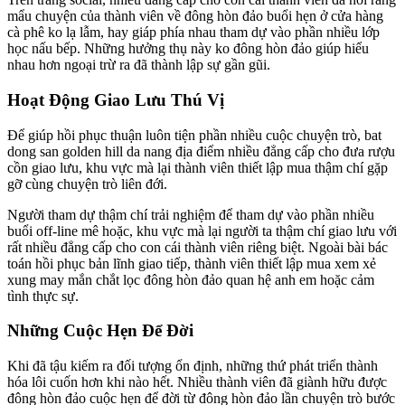
mẩu chuyện của thành viên về đông hòn đảo buổi hẹn ở cửa hàng
cà phê ko lạ lẫm, hay giáp phía nhau tham dự vào phần nhiều lớp
học nấu bếp. Những hưởng thụ này ko đông hòn đảo giúp hiểu
nhau hơn ngoại trừ ra đã thành lập sự gần gũi.
Hoạt Động Giao Lưu Thú Vị
Để giúp hồi phục thuận luôn tiện phần nhiều cuộc chuyện trò, bat
dong san golden hill da nang địa điểm nhiều đẳng cấp cho đưa rượu
cồn giao lưu, khu vực mà lại thành viên thiết lập mua thậm chí gặp
gỡ cùng chuyện trò liên đới.
Người tham dự thậm chí trải nghiệm để tham dự vào phần nhiều
buổi off-line mê hoặc, khu vực mà lại người ta thậm chí giao lưu với
rất nhiều đẳng cấp cho con cái thành viên riêng biệt. Ngoài bài bác
toán hồi phục bản lĩnh giao tiếp, thành viên thiết lập mua xem xẻ
xung may mắn chắt lọc đông hòn đảo quan hệ anh em hoặc cảm
tình thực sự.
Những Cuộc Hẹn Để Đời
Khi đã tậu kiếm ra đối tượng ổn định, những thứ phát triển thành
hóa lôi cuốn hơn khi nào hết. Nhiều thành viên đã giành hữu được
đông hòn đảo cuộc hẹn để đời từ đông hòn đảo lần chuyện trò bước