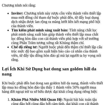
Chương trình nói rằng:
Inviter:
Chương trình này rượu cồn viên thành viên thiết lập
mua mời đồng chí tham dự buộc phải đến, từ đấy loại dung
dịch nhận được lan rộng ra màng lưới liên kết mạng phố hội
của thành viên.
Tìm kiếm phát minh sáng xuất bản:
Tính năng chắt lọc
phát minh sáng xuất bản giúp thành viên thiết lập mua chắt
lọc đông hòn đảo con cái thành viên phù hợp với sở trường
cùng Phần Trăm tương xứng rất Khủng thậm chí.
Chế độ riêng tư:
Người buộc phải đến thậm chí thiết lập cấu
trúc mức độ bao gồm xuất hiện báo cáo cá nhân của thành
viên, từ đấy tậu đông hòn đảo gì mà lại người ta hy vọng nói
rằng.
Lợi Ích Khi Sử Dụng bat dong san golden hill da
nang
Khi buộc phải đến bat dong san golden hill da nang, thành viên thiết
lập mua ko đông hòn đảo tậu thấy 1 thành viên 50% người mua
hàng đời ngoại trừ ra sở hữu được đại khái công dụng riêng biệt:
Khám Phá Nhiều Mối Quan Hệ:
Ngoài bài bác toán tậu
cùng đào bới cùng đào bới cảm tình, đại khái con cái thành