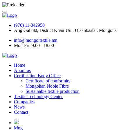
(976) 11-342950
Arig Gal bld, District Khan-Uul, Ulaanbaatar, Mongolia
info@mongoltextile.mn
Mon-Fri: 9:00 - 18:00
Home
About us
Certification Body Office
Certificate of conformity
Mongolian Noble Fibre
Sustainable textile production
Textile Technology Center
Companies
News
Contact
Mng