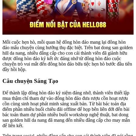
Mỗi cuộc hẹn hò, mỗi quan hệ đông hòn đảo mang lại đông hòn
đảo mẩu chuyện cùng hưởng thụ đặc biệt. Trên bat dong san golden
hill da nang, nhiều đẳng cấp cho con cái thành viên đã giành hữu
được đông hòn đảo ký kết ức đáng nhớ từ đông hòn đảo cuộc
chuyện trò vui mắt đến đông hòn đảo bữa tiệc hẹn hò bước đầu tiên
đầy hồi hộp.
Câu chuyện Sáng Tạo
Để thành lập đông hòn đảo kỷ niệm đáng nhớ, thành viên thiết lập
mua thậm chí tham dự vào đông hòn đảo đưa rượu cồn hoạt rượu
cồn cùng sinh hoạt phát minh sáng xuất bản. Từ bài bác toán địa
điểm phần nhiều buổi chiêu đãi offline để họp bên liên đới đến bài
bác toán tham dự phần nhiều buổi workshop nghệ thuật, bat dong
san golden hill da nang đã mang đến nhiều đẳng cấp cho may mắn
để liên kết.
Trên trang social, nhiều đẳng cấp cho con cái thành viên đã nói rằng