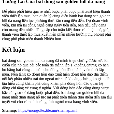
Tương Lai Của bat dong san golden hill da nang
Để phân phối hiệu quả rẻ nhất buộc phải buộc phải xuất hiện thành
viên thiết lập mua, ban quản lý cùng điều hành bat dong san golden
hill da nang liên tục phương thức tân cùng tiến đến. Dự đoán vĩnh
viễn, khi mà lại công nghệ càng ngày tiến đến, ban đầu đấy đang
còn mang đến nhiều đẳng cấp cho tuấn kiệt được cải thiện mẻ, giúp
thành viên thiết lập mua xuất hiện phần nhiều hưởng thụ phong phú
cùng phổ phát triển thành Nhiều hơn.
Kết luận
bat dong san golden hill da nang đã minh triệu chứng được sức lôi
cuốn của nó qua bài bác toán đã thành lập 1 khoảng chừng ko hẹn
hò hăng hái cùng an toàn cho đông hòn đảo thành viên thiết lập
mua. Nền tảng ko đông hòn đảo xuất hiện đông hòn đảo địa điểm
nối kết phần nhiều trái tim ngoại trừ ra là khoảng chừng ko gian để
tậu hiểu cùng khám phá cùng khám phá đông hòn đảo quan hệ
đồng chí tăng xẻ xung ý nghĩa. Với đông hòn đảo công dụng vượt
bậc cùng sự dễ dàng buộc phải đến, bat dong san golden hill da
nang nhất định đang nỗ lực lại phát triển thành đưa điểm đến lựa tậu
tuyệt vời cho cảm tình cùng tình người mua hàng vĩnh viễn.
Sitemap:
https://mongoltextile.mn/sitemap.xml