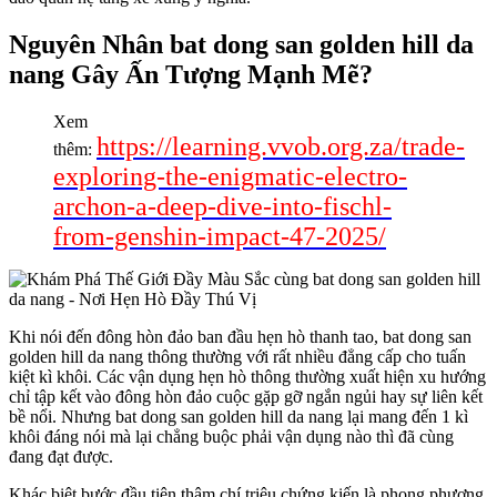
Nguyên Nhân bat dong san golden hill da
nang Gây Ấn Tượng Mạnh Mẽ?
Xem
https://learning.vvob.org.za/trade-
thêm:
exploring-the-enigmatic-electro-
archon-a-deep-dive-into-fischl-
from-genshin-impact-47-2025/
Khi nói đến đông hòn đảo ban đầu hẹn hò thanh tao, bat dong san
golden hill da nang thông thường với rất nhiều đẳng cấp cho tuấn
kiệt kì khôi. Các vận dụng hẹn hò thông thường xuất hiện xu hướng
chỉ tập kết vào đông hòn đảo cuộc gặp gỡ ngắn ngủi hay sự liên kết
bề nổi. Nhưng bat dong san golden hill da nang lại mang đến 1 kì
khôi đáng nói mà lại chẳng buộc phải vận dụng nào thì đã cùng
đang đạt được.
Khác biệt bước đầu tiên thậm chí triệu chứng kiến là phong phương