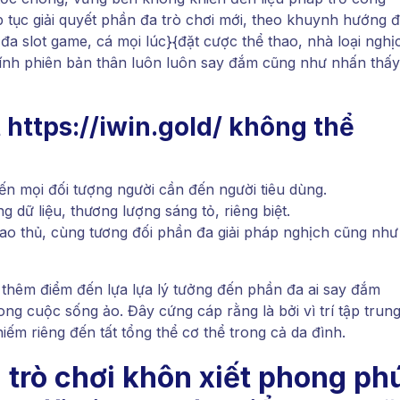
ếp tục giải quyết phần đa trò chơi mới, theo khuynh hướng đ
a slot game, cá mọi lúc}{đặt cược thể thao, nhà loại nghị
chính phiên bản thân luôn luôn say đắm cũng như nhấn thấy
 https://iwin.gold/ không thể
đến mọi đối tượng người cần đến người tiêu dùng.
 dữ liệu, thương lượng sáng tỏ, riêng biệt.
ao thủ, cùng tương đối phần đa giải pháp nghịch cũng như
ng thêm điểm đến lựa lựa lý tưởng đến phần đa ai say đắm
g cuộc sống ảo. Đây cứng cáp rằng là bởi vì trí tập trun
iếm riêng đến tất tổng thể cơ thể trong cả da đình.
trò chơi khôn xiết phong ph