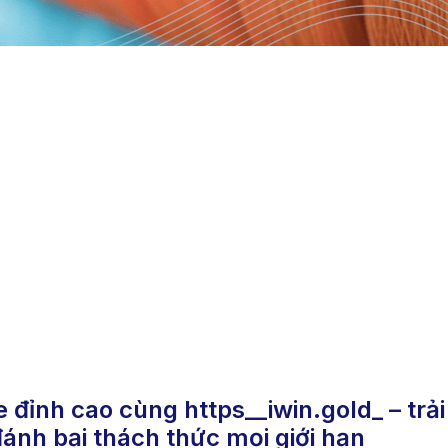
ánh bại thách thức mọi giới hạn