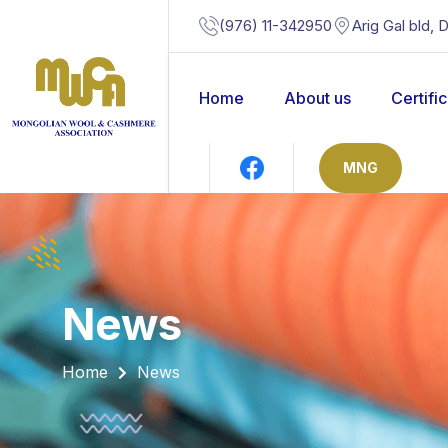
(976) 11-342950
Arig Gal bld, 
Home
About us
Certifi
MNG
news
Home
News