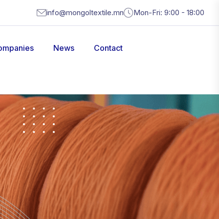
info@mongoltextile.mn
Mon-Fri: 9:00 - 18:00
ompanies
News
Contact