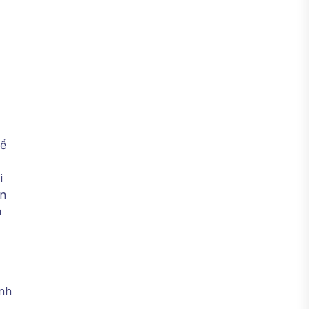
để
i
ền
n
ệnh