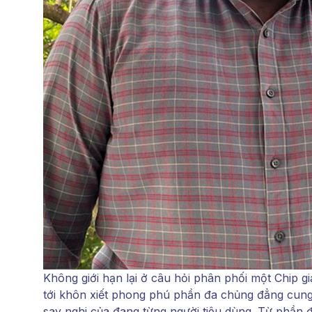
Không giới hạn lại ở câu hỏi phân phối một Chip gi
tới khôn xiết phong phú phần đa chủng đẳng cun
say nghi của đang từng người tiêu dùng. Từ phần đ