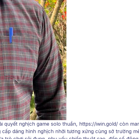
ải quyết nghịch game solo thuần, https://iwin.gold/ còn ma
g cấp dáng hình nghịch nhởi tương xứng cùng sở trường m
a trò chơi sôi đụng, nhu yếu chiến thuật cao, đến số đông