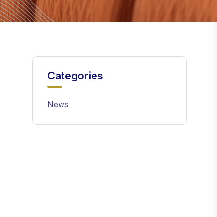
Categories
News