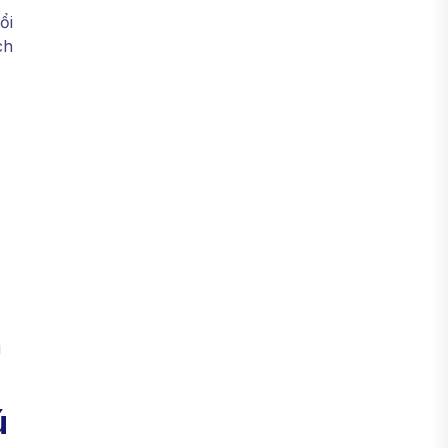
ổi
ch
g
ú