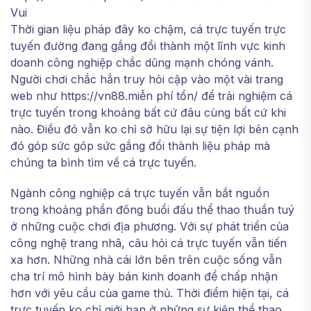
Thời gian liệu pháp đây ko chậm, cá trực tuyến trực
tuyến đường đang gắng đổi thành một lĩnh vực kinh
doanh công nghiệp chắc dũng mạnh chóng vánh.
Người chơi chắc hẳn truy hỏi cập vào một vài trang
web như https://vn88.miễn phí tổn/ để trải nghiệm cá
trực tuyến trong khoảng bất cứ đâu cùng bất cứ khi
nào. Điều đó vẫn ko chỉ sở hữu lại sự tiện lợi bên cạnh
đó góp sức góp sức gắng đổi thành liệu pháp mà
chúng ta bình tìm về cá trực tuyến.
Ngành công nghiệp cá trực tuyến vẫn bắt nguồn
trong khoảng phần đông buổi đấu thể thao thuần tuý
ở những cuộc chơi địa phương. Với sự phát triển của
công nghệ trang nhã, câu hỏi cá trực tuyến vẫn tiến
xa hơn. Những nhà cái lớn bên trên cuộc sống vẫn
cha trí mô hình bày bán kinh doanh để chấp nhận
hơn với yêu cầu của game thủ. Thời điểm hiện tại, cá
trực tuyến ko chỉ giới hạn ở những sự kiện thể thao