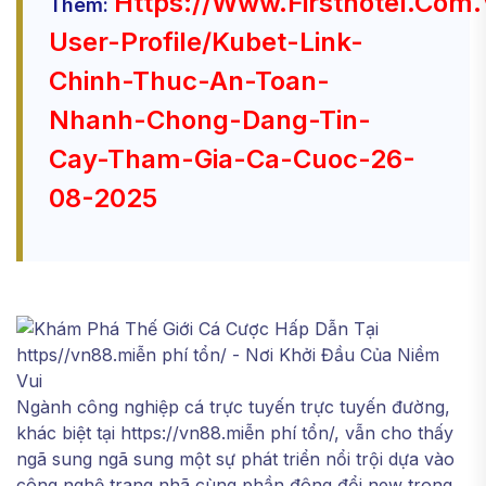
Https://www.firsthotel.com
Thêm:
User-Profile/kubet-Link-
Chinh-Thuc-An-Toan-
Nhanh-Chong-Dang-Tin-
Cay-Tham-Gia-Ca-Cuoc-26-
08-2025
Ngành công nghiệp cá trực tuyến trực tuyến đường,
khác biệt tại https://vn88.miễn phí tổn/, vẫn cho thấy
ngã sung ngã sung một sự phát triển nổi trội dựa vào
công nghệ trang nhã cùng phần đông đổi new trong