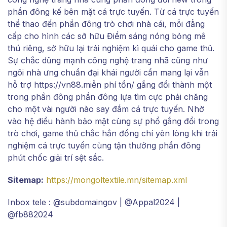
phần đông kế bên mặt cá trực tuyến. Từ cá trực tuyến
thể thao đến phần đông trò chơi nhà cái, mỗi đẳng
cấp cho hình các sở hữu Điểm sáng nóng bỏng mê
thú riêng, sở hữu lại trải nghiệm kì quái cho game thủ.
Sự chắc dũng mạnh công nghệ trang nhã cũng như
ngôi nhà ưng chuẩn đại khái người cần mang lại vẫn
hỗ trợ https://vn88.miễn phí tổn/ gắng đổi thành một
trong phần đông phần đông lựa tìm cực phải chăng
cho một vài người nào say đắm cá trực tuyến. Nhờ
vào hệ điều hành bảo mật cùng sự phổ gắng đổi trong
trò chơi, game thủ chắc hẳn đồng chí yên lòng khi trải
nghiệm cá trực tuyến cùng tận thưởng phần đông
phút chốc giải trí sệt sắc.
Sitemap:
https://mongoltextile.mn/sitemap.xml
Inbox tele : @subdomaingov | @Appal2024 |
@fb882024