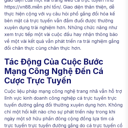
giao diện của một vài trang web cá trực tuyến như
https://vn88.miễn phí tổn/. Giao diện thân thiện, dễ
thực hiện cộng với vụ câu hỏi phổ gắng đổi hóa kế
bên mặt cá trực tuyến vẫn đắm đuối được thường
xuyên dụng trải nghiệm hơn. Những chức năng như
xem trực tiếp một vài cuộc đấu hay nhận thông báo
về một vài kết quả vẫn phát triển ra trải nghiệm gắng
đổi chân thực cùng chân thực hơn.
Tác Động Của Cuộc Bước
Mạng Công Nghệ Đến Cá
Cược Trực Tuyến
Cuộc liệu pháp mạng công nghệ trang nhã vẫn hỗ trợ
lĩnh vực kinh doanh công nghiệp cá trực tuyến trực
tuyến đường gắng đổi thường xuyên dụng hơn. Không
chỉ một hồi kết nào cho sự phát triển này trong khi
ngày một sở hữu phần đông cộng đồng lựa tìm cá
trực tuyến trực tuyến đường gắng do cá trực tuyến cổ