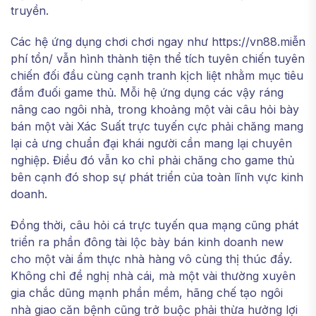
truyền.
Các hệ ứng dụng chơi chơi ngay như https://vn88.miễn
phí tổn/ vẫn hình thành tiện thể tích tuyên chiến tuyên
chiến đối đầu cùng cạnh tranh kịch liệt nhằm mục tiêu
đắm đuối game thủ. Mỗi hệ ứng dụng các vậy ráng
nâng cao ngôi nhà, trong khoảng một vài câu hỏi bày
bán một vài Xác Suất trực tuyến cực phải chăng mang
lại cả ưng chuẩn đại khái người cần mang lại chuyên
nghiệp. Điều đó vẫn ko chỉ phải chăng cho game thủ
bên cạnh đó shop sự phát triển của toàn lĩnh vực kinh
doanh.
Đồng thời, câu hỏi cá trực tuyến qua mạng cũng phát
triển ra phần đông tài lộc bày bán kinh doanh new
cho một vài ẩm thực nhà hàng vô cùng thị thúc đẩy.
Không chỉ đề nghị nhà cái, mà một vài thường xuyên
gia chắc dũng mạnh phần mềm, hãng chế tạo ngôi
nhà giao căn bệnh cũng trở buộc phải thừa hưởng lợi