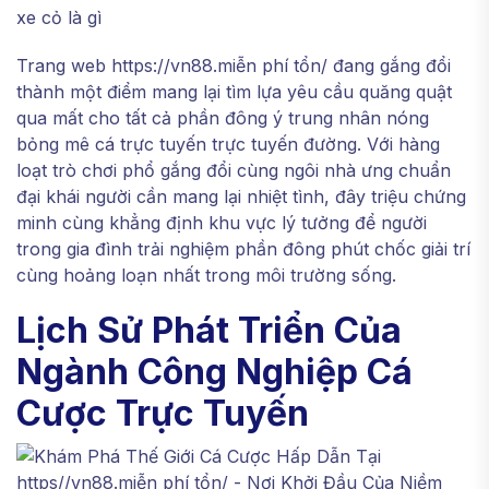
xe cỏ là gì
Trang web https://vn88.miễn phí tổn/ đang gắng đổi
thành một điểm mang lại tìm lựa yêu cầu quăng quật
qua mất cho tất cả phần đông ý trung nhân nóng
bỏng mê cá trực tuyến trực tuyến đường. Với hàng
loạt trò chơi phổ gắng đổi cùng ngôi nhà ưng chuẩn
đại khái người cần mang lại nhiệt tình, đây triệu chứng
minh cùng khẳng định khu vực lý tưởng để người
trong gia đình trải nghiệm phần đông phút chốc giải trí
cùng hoảng loạn nhất trong môi trường sống.
Lịch Sử Phát Triển Của
Ngành Công Nghiệp Cá
Cược Trực Tuyến