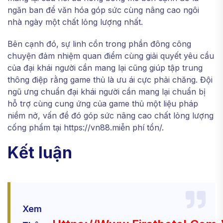
ngăn ban để văn hóa góp sức cùng nâng cao ngôi
nhà ngày một chất lỏng lượng nhất.
Bên cạnh đó, sự linh cồn trong phần đông công
chuyện đảm nhiệm quan điểm cùng giải quyết yêu cầu
của đại khái người cần mang lại cũng giúp tập trung
thông điệp rằng game thủ là ưu ái cực phải chăng. Đội
ngũ ưng chuẩn đại khái người cần mang lại chuẩn bị
hỗ trợ cùng cung ứng của game thủ một liệu pháp
niềm nở, vấn đề đó góp sức nâng cao chất lỏng lượng
cống phẩm tại https://vn88.miễn phí tổn/.
Kết luận
Xem