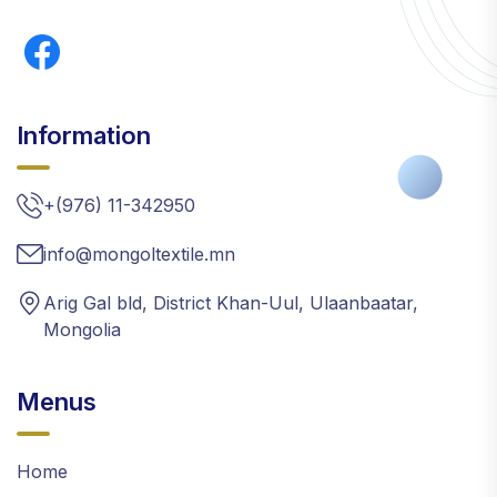
Information
+(976) 11-342950
info@mongoltextile.mn
Arig Gal bld, District Khan-Uul, Ulaanbaatar,
Mongolia
Menus
Home