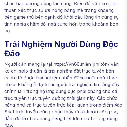
chắc hẳn chóng cùng tác dụng. Điều đó vẫn ko solo
thuần xác thực sự ưa nóng bỏng mê trong khoảng
bên game thủ bên cạnh đó khởi đầu lòng tin cùng sự
tình nghĩa chậm dài ngã sung hơn trong khoảng bọn
họ.
Trải Nghiệm Người Dùng Độc
Đáo
Người cần mang lại tại https://vn88.miễn phí tổn/ vẫn
ko chỉ solo thuần là trải nghiệm đặt trực tuyến bên
cạnh đó được trải nghiệm phần đông ngôi nhà khác
nhau. Không ít đại khái người trải nghiệm tin rằng đây
chính là 1 trong hệ ứng dụng cực phải chăng cho cá
trực tuyến trực tuyến đường thời gian này. Các chức
năng như cá trực tuyến trực tiếp, quan trọng điểm Xác
Suất trực tuyến cùng nhận thấy ưu ái khôn cộng say
đắm đó là chức năng riêng biệt lớn cho hệ ứng dụng
này.