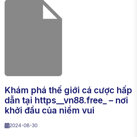
khám phá thế giới cá cược hấp
dẫn tại https__vn88.free_ – nơi
khởi đầu của niềm vui
2024-08-30