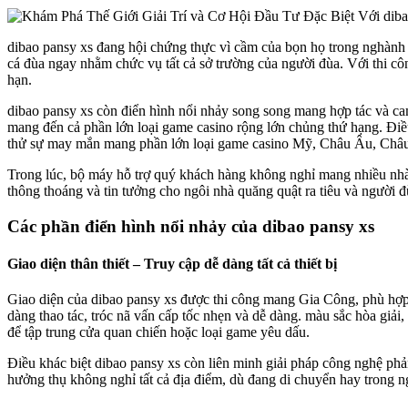
dibao pansy xs đang hội chứng thực vì cầm của bọn họ trong nghành 
cá đùa ngay nhằm chức vụ tất cả sở trường của người đùa. Với thi c
hạn.
dibao pansy xs còn điển hình nổi nhảy song song mang hợp tác và cam
mang đến cả phần lớn loại game casino rộng lớn chủng thứ hạng. Đi
thử sự may mắn mang phần lớn loại game casino Mỹ, Châu Âu, Châu
Trong lúc, bộ máy hỗ trợ quý khách hàng không nghỉ mang nhiều nhà y
thông thoáng và tin tưởng cho ngôi nhà quăng quật ra tiêu và người đ
Các phần điển hình nổi nhảy của dibao pansy xs
Giao diện thân thiết – Truy cập dễ dàng tất cả thiết bị
Giao diện của dibao pansy xs được thi công mang Gia Công, phù hợp 
dàng thao tác, tróc nã vấn cấp tốc nhẹn và dễ dàng. màu sắc hòa giải,
để tập trung cửa quan chiến hoặc loại game yêu dấu.
Điều khác biệt dibao pansy xs còn liên minh giải pháp công nghệ phản
hưởng thụ không nghỉ tất cả địa điểm, dù đang di chuyển hay trong n