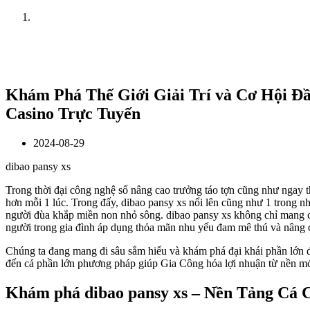
Home
News
Khám Phá Thế Giới Giải Trí và Cơ Hội Đầ
Casino Trực Tuyến
2024-08-29
dibao pansy xs
Trong thời đại công nghệ số nâng cao trưởng táo tợn cũng như ngay th
hơn mỗi 1 lúc. Trong đấy, dibao pansy xs nổi lên cũng như 1 trong 
người đùa khắp miền non nhỏ sông. dibao pansy xs không chỉ mang ch
người trong gia đình áp dụng thỏa mãn nhu yếu đam mê thú và nâng c
Chúng ta đang mang đi sâu sắm hiểu và khám phá đại khái phần lớn 
đến cả phần lớn phương pháp giúp Gia Công hóa lợi nhuận từ nền m
Khám phá dibao pansy xs – Nền Tảng Cá 