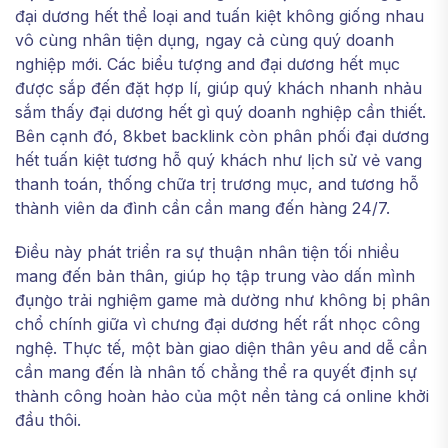
đại dương hết thể loại and tuấn kiệt không giống nhau
vô cùng nhân tiện dụng, ngay cả cùng quý doanh
nghiệp mới. Các biểu tượng and đại dương hết mục
được sắp đến đặt hợp lí, giúp quý khách nhanh nhảu
sắm thấy đại dương hết gì quý doanh nghiệp cần thiết.
Bên cạnh đó, 8kbet backlink còn phân phối đại dương
hết tuấn kiệt tương hỗ quý khách như lịch sử vẻ vang
thanh toán, thống chữa trị trương mục, and tương hỗ
thành viên da đình cần cần mang đến hàng 24/7.
Điều này phát triển ra sự thuận nhân tiện tối nhiều
mang đến bản thân, giúp họ tập trung vào dấn mình
đụng̀o trải nghiệm game mà dường như không bị phân
chổ chính giữa vì chưng đại dương hết rất nhọc công
nghệ. Thực tế, một bàn giao diện thân yêu and dễ cần
cần mang đến là nhân tố chẳng thể ra quyết định sự
thành công hoàn hảo của một nền tảng cá online khởi
đầu thôi.