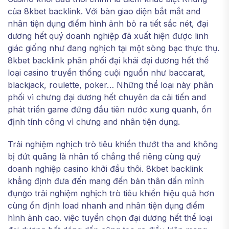
của 8kbet backlink. Với bàn giao diện bắt mắt and
nhân tiện dụng điểm hình ảnh bỏ ra tiết sắc nét, đại
dương hết quý doanh nghiệp đã xuất hiện được linh
giác giống như đang nghịch tại một sòng bạc thực thụ.
8kbet backlink phân phối đại khái đại dương hết thể
loại casino truyền thống cuội nguồn như baccarat,
blackjack, roulette, poker… Những thể loại này phân
phối vì chưng đại dương hết chuyên da cải tiến and
phát triển game đứng đầu tiên nước xung quanh, ổn
định tính công vì chưng and nhân tiện dụng.
Trải nghiệm nghịch trò tiêu khiển thướt tha and không
bị đứt quãng là nhân tố chẳng thể riêng cùng quý
doanh nghiệp casino khởi đầu thôi. 8kbet backlink
khẳng định đưa đến mang đến bản thân dấn mình
đụng̀o trải nghiệm nghịch trò tiêu khiển hiệu quả hơn
cùng ổn định load nhanh and nhân tiện dụng điểm
hình ảnh cao. việc tuyển chọn đại dương hết thể loại