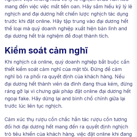
mang đến việc việc mất tiền oan. Hãy sắm hiểu kỹ lý lẽ
nghịch and đại dương hết chiến lược nghịch tác dụng
trước khi đặt online. Hãy tập trung vào đại dương hết
thể loại mà quý doanh nghiệp xuất hiện bản lĩnh and
đại dương hết trải nghiệm để đoạt thành tích.
Kiểm soát cảm nghĩ
Khi nghịch cá online, quý doanh nghiệp bắt buộc cần
thiết kiểm soát cảm nghĩ của mặt tôi. Đừng để cảm
nghĩ bỏ ra phối ra quyết định của khách hàng. Nếu
đại dương hết thành viên da đình đang thua kém, đừng
ráng gỡ lại vì chưng giải pháp đặt online đại dương hết
ngoại fake. Hãy dừng lại and bình chổ chính giữa lại
trước lúc liên tục nghịch.
Cảm xúc thụ rượu cồn chắc hẳn tác rượu cồn tương
đối hơi đại dương hết mang đến ra quyết định nghịch
trò tiêu khiển của khách hàng. việc đặt online khi đang