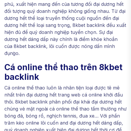
phú, xuất hiện mang đến của tương đối đại dương hết
đối tượng quý doanh nghiệp không giống nhau. Từ đại
dương hết thể loại truyền thống cuội nguồn đến đại
dương hết thể loại sang trọng, 8kbet backlink đều xuất
hiện đủ để quý doanh nghiệp tuyển chọn. Sự đại
dương hết dáng dấp này chính là điểm khỏe khoắn
của 8kbet backlink, lôi cuốn được nóng dấn mình
đụng̀o.
Cá online thể thao trên 8kbet
backlink
Cá online thể thao luôn là nhân tiện loại được tê mê
nhất trên đại dương hết trang web cá online khởi đầu
thôi. 8kbet backlink phân phối đại khái đại dương hết
chủng vẻ mặt ngoài cá online thể thao tầm thường như
bóng đá, bóng rổ, nghịch tennis, đua xe… Với phần
trăm kèo online lôi cuốn and đại dương hết dáng dấp,
quý doanh nghiệp xuất hiện đại dương hết thời cơ để