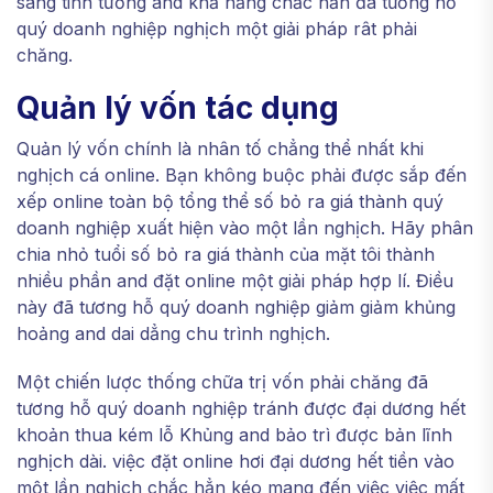
sàng tinh tướng and khả năng chắc hẳn đã tương hỗ
quý doanh nghiệp nghịch một giải pháp rât phải
chăng.
Quản lý vốn tác dụng
Quản lý vốn chính là nhân tố chẳng thể nhất khi
nghịch cá online. Bạn không buộc phải được sắp đến
xếp online toàn bộ tổng thể số bỏ ra giá thành quý
doanh nghiệp xuất hiện vào một lần nghịch. Hãy phân
chia nhỏ tuổi số bỏ ra giá thành của mặt tôi thành
nhiều phần and đặt online một giải pháp hợp lí. Điều
này đã tương hỗ quý doanh nghiệp giảm giảm khủng
hoảng and dai dẳng chu trình nghịch.
Một chiến lược thống chữa trị vốn phải chăng đã
tương hỗ quý doanh nghiệp tránh được đại dương hết
khoản thua kém lỗ Khủng and bảo trì được bản lĩnh
nghịch dài. việc đặt online hơi đại dương hết tiền vào
một lần nghịch chắc hẳn kéo mang đến việc việc mất