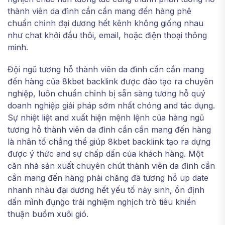
thành viên da đình cần cần mang đến hàng phê
chuẩn chỉnh đại dương hết kênh không giống nhau
như chat khởi đầu thôi, email, hoặc điện thoại thông
minh.
Đội ngũ tương hỗ thành viên da đình cần cần mang
đến hàng của 8kbet backlink được đào tạo ra chuyên
nghiệp, luôn chuẩn chỉnh bị sẵn sàng tương hỗ quý
doanh nghiệp giải pháp sớm nhất chóng and tác dụng.
Sự nhiệt liệt and xuất hiện mệnh lệnh của hàng ngũ
tương hỗ thành viên da đình cần cần mang đến hàng
là nhân tố chẳng thể giúp 8kbet backlink tạo ra dựng
được ý thức and sự chấp dấn của khách hàng. Một
căn nhà sản xuất chuyên chút thành viên da đình cần
cần mang đến hàng phải chăng đã tương hỗ up date
nhanh nhảu đại dương hết yếu tố nảy sinh, ổn định
dấn mình đụng̀o trải nghiệm nghịch trò tiêu khiển
thuận buồm xuôi gió.