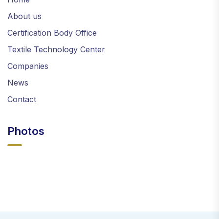
About us
Certification Body Office
Textile Technology Center
Companies
News
Contact
Photos