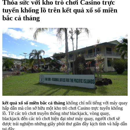
Thỏa sức với kho trò chơi Casino trực
tuyến khổng lồ trên kết quả xổ số miền
bắc cả tháng
kết quả xổ số miền bắc cả tháng
không chỉ nổi tiếng với máy quay
hấp dẫn mà còn sở hữu một kho trò chơi Casino trực tuyến khổng
lồ. Từ các trò chơi truyền thống như blackjack, vòng quay,
blackjack đến các trò chơi hiện đại như máy quay, người chơi sẽ
được trải nghiệm những giây phút thư giãn đầy kịch tính và hấp dẫn
tại đây.