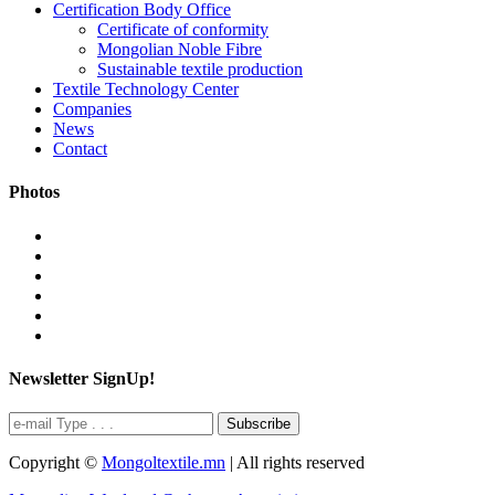
Certification Body Office
Certificate of conformity
Mongolian Noble Fibre
Sustainable textile production
Textile Technology Center
Companies
News
Contact
Photos
Newsletter SignUp!
Subscribe
Copyright ©
Mongoltextile.mn
| All rights reserved