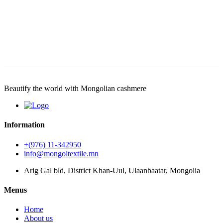
Beautify the world with Mongolian cashmere
Information
+(976) 11-342950
info@mongoltextile.mn
Arig Gal bld, District Khan-Uul, Ulaanbaatar, Mongolia
Menus
Home
About us