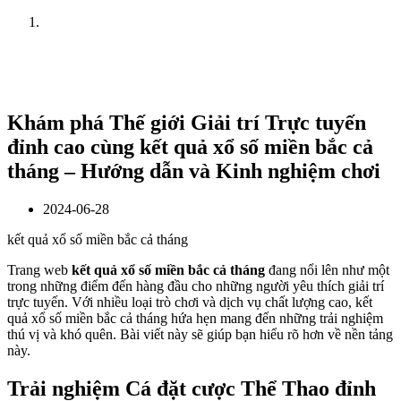
Home
News
Khám phá Thế giới Giải trí Trực tuyến
đỉnh cao cùng kết quả xổ số miền bắc cả
tháng – Hướng dẫn và Kinh nghiệm chơi
2024-06-28
kết quả xổ số miền bắc cả tháng
Trang web
kết quả xổ số miền bắc cả tháng
đang nổi lên như một
trong những điểm đến hàng đầu cho những người yêu thích giải trí
trực tuyến. Với nhiều loại trò chơi và dịch vụ chất lượng cao, kết
quả xổ số miền bắc cả tháng hứa hẹn mang đến những trải nghiệm
thú vị và khó quên. Bài viết này sẽ giúp bạn hiểu rõ hơn về nền tảng
này.
Trải nghiệm Cá đặt cược Thể Thao đỉnh