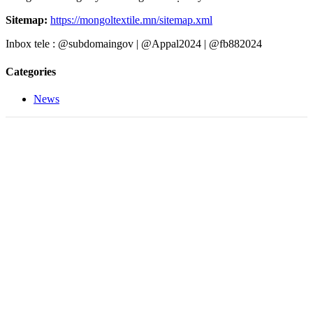
Sitemap:
https://mongoltextile.mn/sitemap.xml
Inbox tele : @subdomaingov | @Appal2024 | @fb882024
Categories
News