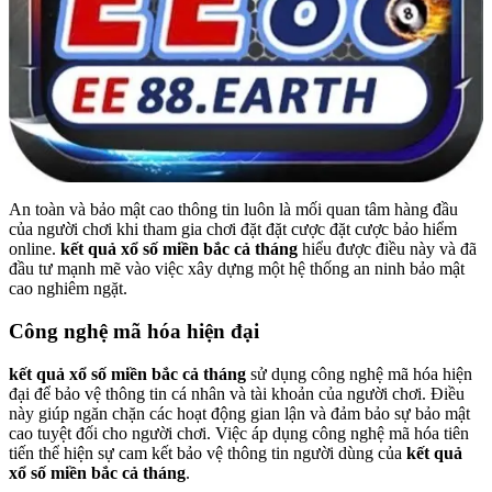
An toàn và bảo mật cao thông tin luôn là mối quan tâm hàng đầu
của người chơi khi tham gia chơi đặt đặt cược đặt cược bảo hiểm
online.
kết quả xổ số miền bắc cả tháng
hiểu được điều này và đã
đầu tư mạnh mẽ vào việc xây dựng một hệ thống an ninh bảo mật
cao nghiêm ngặt.
Công nghệ mã hóa hiện đại
kết quả xổ số miền bắc cả tháng
sử dụng công nghệ mã hóa hiện
đại để bảo vệ thông tin cá nhân và tài khoản của người chơi. Điều
này giúp ngăn chặn các hoạt động gian lận và đảm bảo sự bảo mật
cao tuyệt đối cho người chơi. Việc áp dụng công nghệ mã hóa tiên
tiến thể hiện sự cam kết bảo vệ thông tin người dùng của
kết quả
xổ số miền bắc cả tháng
.