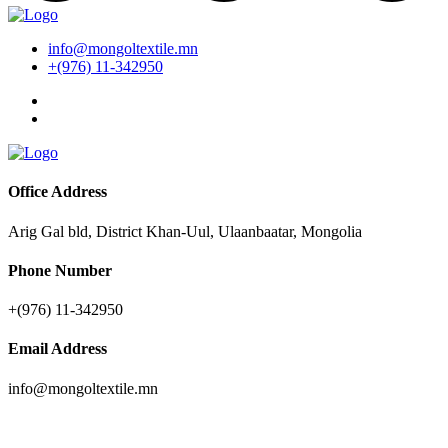
info@mongoltextile.mn
+(976) 11-342950
Office Address
Arig Gal bld, District Khan-Uul, Ulaanbaatar, Mongolia
Phone Number
+(976) 11-342950
Email Address
info@mongoltextile.mn
News