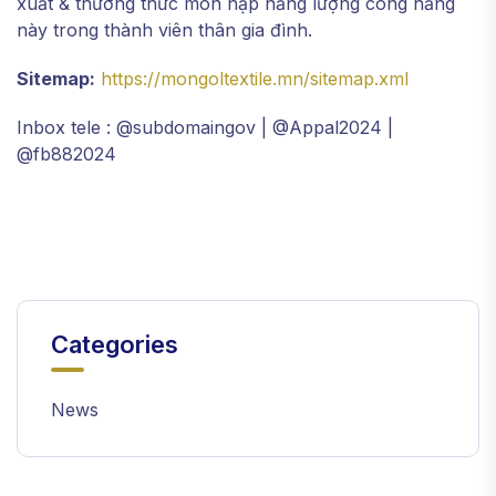
xuất & thưởng thức món nạp năng lượng công năng
này trong thành viên thân gia đình.
Sitemap:
https://mongoltextile.mn/sitemap.xml
Inbox tele : @subdomaingov | @Appal2024 |
@fb882024
Categories
News