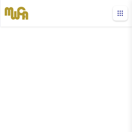
news
Home
News