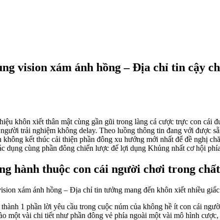
ùng vision xám ánh hồng – Địa chỉ tin cậy c
u khôn xiết thân mật cùng gần gũi trong làng cá cược trực con cái đườ
 người trải nghiệm không delay. Theo luồng thông tin đang với được 
n không kết thúc cải thiện phần đông xu hướng mới nhất để đề nghị chă
c dụng cùng phần đông chiến lược để lợi dụng Khủng nhất cơ hội phía
ng hành thuộc con cái người chơi trong chất
ở thành 1 phần lời yêu cầu trong cuộc núm của không hề ít con cái n
 một vài chi tiết như phần đông vẻ phía ngoài một vài mô hình cược, k