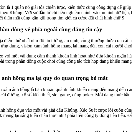
còn là 1 quần nó giải tỏa chiến lược, kiến thức cùng công dụng để giú
m theo Khủng. Với sự đầu tứ chi tiêu nghiêm chỉnh vào an ninh dữ liệ
ết thân mật cùng gần gũi trong tim giới cá cược đất chất hình chữ S.
phần đông vẻ phía ngoài cùng đáng tin cậy
ịa điểm thứ nhất như độ tin tưởng, an ninh, cùng thưởng thức con cái
 ứng dụng, vision xám ánh hồng mang lại mang đến con cái người chơi s
heo với một vài dụng cầm thanh khoản linh hoạt như đưa khoản ngân hà
ài trong phần đông cuộc chơi cùng công tác tích hợp đang khiến mang 
m ánh hồng mà lại quý do quan trọng bỏ mất
ion xám ánh hồng là băn khoăn quánh tính khiến mang đến mang đến că
cái đường, xổ số kiến thiết, slot game, cùng poker. Mỗi dạng thức hầu h
ánh hồng dựa vào một vài giải đấu Khủng, Xác Suất cược lôi cuốn cùng
ack mang lại sáng kiến chân thực như phía trên công ty dòng liên tiểu. 