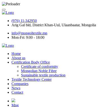
(976) 11-342950
Arig Gal bld, District Khan-Uul, Ulaanbaatar, Mongolia
info@mongoltextile.mn
Mon-Fri: 9:00 - 18:00
Home
About us
Certification Body Office
Certificate of conformity
Mongolian Noble Fibre
Sustainable textile production
Textile Technology Center
Companies
News
Contact
Mng