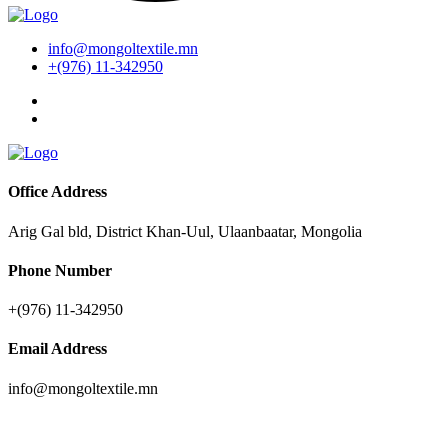
info@mongoltextile.mn
+(976) 11-342950
Office Address
Arig Gal bld, District Khan-Uul, Ulaanbaatar, Mongolia
Phone Number
+(976) 11-342950
Email Address
info@mongoltextile.mn
News