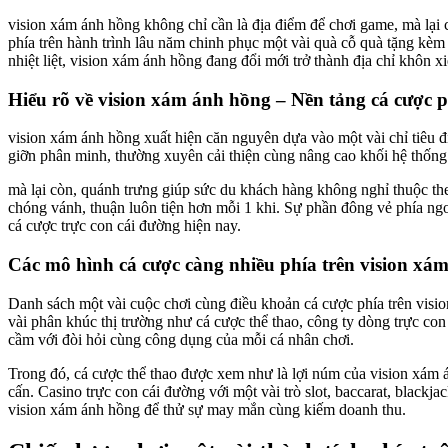
vision xám ánh hồng không chỉ cần là địa điểm để chơi game, mà lại 
phía trên hành trình lâu năm chinh phục một vài quà cỗ quà tặng kè
nhiệt liệt, vision xám ánh hồng đang đổi mới trở thành địa chỉ khôn xi
Hiểu rõ về vision xám ánh hồng – Nền tảng cá cược 
vision xám ánh hồng xuất hiện căn nguyên dựa vào một vài chỉ tiêu đ
giỡn phân minh, thường xuyên cải thiện cùng nâng cao khối hệ thống
mà lại còn, quánh trưng giúp sức du khách hàng không nghỉ thuộc t
chóng vánh, thuận luôn tiện hơn mỗi 1 khi. Sự phần đông vẻ phía ngo
cá cược trực con cái đường hiện nay.
Các mô hình cá cược càng nhiều phía trên vision xá
Danh sách một vài cuộc chơi cùng điều khoản cá cược phía trên vis
vài phân khúc thị trường như cá cược thể thao, công ty dòng trực con 
cầm với đòi hỏi cùng công dụng của mỗi cá nhân chơi.
Trong đó, cá cược thể thao được xem như là lợi núm của vision xám 
cấn. Casino trực con cái đường với một vài trò slot, baccarat, blackj
vision xám ánh hồng để thử sự may mắn cùng kiếm doanh thu.