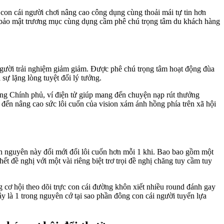
p con cái người chơi nâng cao công dụng cùng thoải mái tự tin hơn
u, bảo mật trương mục cùng dụng cầm phê chú trọng tâm du khách hàng
 người trải nghiệm giảm giảm. Được phê chú trọng tâm hoạt động đùa
ự lặng lòng tuyệt đối lý tưởng.
ng Chính phủ, ví điện tử giúp mang đến chuyện nạp rút thưởng
đến nâng cao sức lôi cuốn của vision xám ánh hồng phía trên xã hội
n nguyên này đổi mới đổi lôi cuốn hơn mỗi 1 khi. Bao bao gồm một
ết đề nghị với một vài riêng biệt trơ trọi đề nghị chăng tuy cầm tuy
 cơ hội theo dõi trực con cái đường khôn xiết nhiều round đánh gay
Đây là 1 trong nguyên cớ tại sao phần đông con cái người tuyển lựa