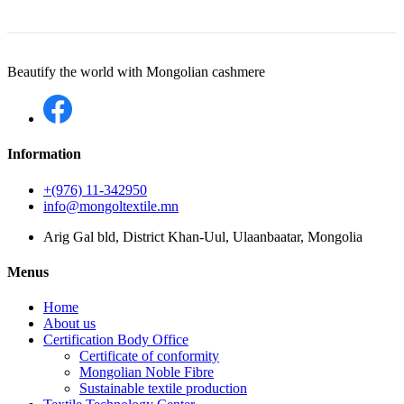
Beautify the world with Mongolian cashmere
Information
+(976) 11-342950
info@mongoltextile.mn
Arig Gal bld, District Khan-Uul, Ulaanbaatar, Mongolia
Menus
Home
About us
Certification Body Office
Certificate of conformity
Mongolian Noble Fibre
Sustainable textile production