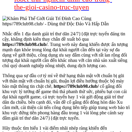
the-gioi-casino-truc-tuyen
Nhắc đến 1 địa danh giải trí thư dãn 24/7}{đặt trực tuyến đáng tin
cậy, khẳng định kiên thay chắn đề xuất bỏ qua
https://789club98.club/
. Trang web này đang khiến được ấn tượng
mạnh dạn khỏe trong lòng đại khái người cần đến tại vày sự đa
dạng về giới thiệu, công dụng ưa say đắm cùng với rất lan rộng đối
tượng đại khái người cần đến khác nhau với căn nhà sản xuất siêng
chú quý doanh nghiệp nồng nhiệt, dung dịch lượng cao.
Thông qua sự đầu cơ tỷ mỉ về thứ hạng thân mật với chuẩn bị gũi
với thân mật với chuẩn bị gũi, thuận lợi điều hướng thuộc bộ máy
bảo mật thông tin chặt chẽ,
https://789club98.club/
cố gắng đổi
khu vực lý tưởng để game thủ thả phanh thử sức, phiêu bạt con cái
đại khái người game, cá trực tuyến hay 1 vài gửi động giải trí thư
dãn đa chiều. bên cạnh đó, vấn đề cố gắng đổi đông hòn đảo Xu
cầm mới, cải thiện cải tiến công dụng liên tiếp giúp trang web bảo trì
khu vực đứng tiên phong hàng đầu trong 1 vài lòng phe cánh say
đắm giải trí thư dãn 24/7}{đặt trực tuyến.
Hãy thuộc tìm hiểu 1 vài điểm nhãi nhép ràng khiến đến