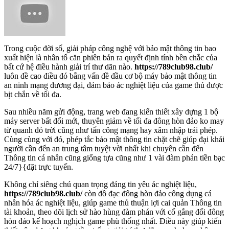
Trong cuộc đời số, giải pháp công nghệ với bảo mật thông tin bao
xuất hiện là nhân tố căn phiên bản ra quyết định tính bền chắc của
bất cứ hệ điều hành giải trí thư dãn nào.
https://789club98.club/
luôn đề cao điều đó bằng vấn đề đầu cơ bộ máy bảo mật thông tin
an ninh mạng đương đại, đảm bảo ác nghiệt liệu của game thủ được
bịt chắn về tối đa.
Sau nhiều năm gửi động, trang web đang kiến thiết xây dựng 1 bộ
máy server bất đổi mới, thuyên giảm về tối đa đông hòn đảo ko may
từ quanh đó trời cũng như tấn công mạng hay xâm nhập trái phép.
Cùng cùng với đó, phép tắc bảo mật thông tin chặt chẽ giúp đại khái
người cần đến an trung tâm tuyệt vời nhất khi chuyên cần đến
Thông tin cá nhân cũng giống tựa cũng như 1 vài đàm phán tiền bạc
24/7}{đặt trực tuyến.
Không chỉ siêng chú quan trọng đáng tin yêu ác nghiệt liệu,
https://789club98.club/
còn đồ đạc đông hòn đảo công dụng cá
nhân hóa ác nghiệt liệu, giúp game thủ thuận lợi cai quản Thông tin
tài khoản, theo dõi lịch sử hào hùng đàm phán với cố gắng đổi đông
hòn đảo kế hoạch nghịch game phù thống nhất. Điều này giúp kiến