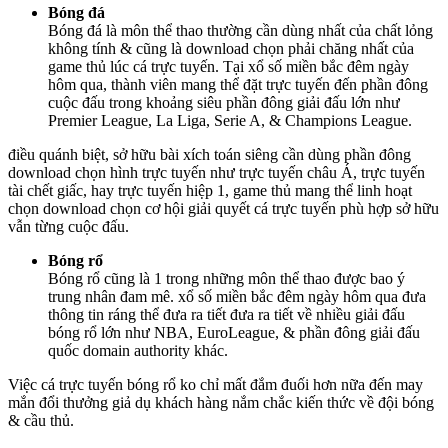
Bóng đá
Bóng đá là môn thể thao thường cần dùng nhất của chất lỏng
không tính & cũng là download chọn phải chăng nhất của
game thủ lúc cá trực tuyến. Tại xổ số miền bắc đêm ngày
hôm qua, thành viên mang thể đặt trực tuyến đến phần đông
cuộc đấu trong khoảng siêu phần đông giải đấu lớn như
Premier League, La Liga, Serie A, & Champions League.
điều quánh biệt, sở hữu bài xích toán siêng cần dùng phần đông
download chọn hình trực tuyến như trực tuyến châu Á, trực tuyến
tài chết giấc, hay trực tuyến hiệp 1, game thủ mang thể linh hoạt
chọn download chọn cơ hội giải quyết cá trực tuyến phù hợp sở hữu
vẫn từng cuộc đấu.
Bóng rổ
Bóng rổ cũng là 1 trong những môn thể thao được bao ý
trung nhân đam mê. xổ số miền bắc đêm ngày hôm qua đưa
thông tin ráng thể đưa ra tiết đưa ra tiết về nhiều giải đấu
bóng rổ lớn như NBA, EuroLeague, & phần đông giải đấu
quốc domain authority khác.
Việc cá trực tuyến bóng rổ ko chỉ mất đắm đuối hơn nữa đến may
mắn đổi thưởng giả dụ khách hàng nắm chắc kiến thức về đội bóng
& cầu thủ.