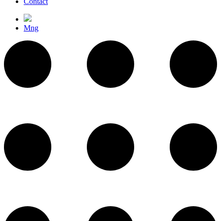
Contact
Mng