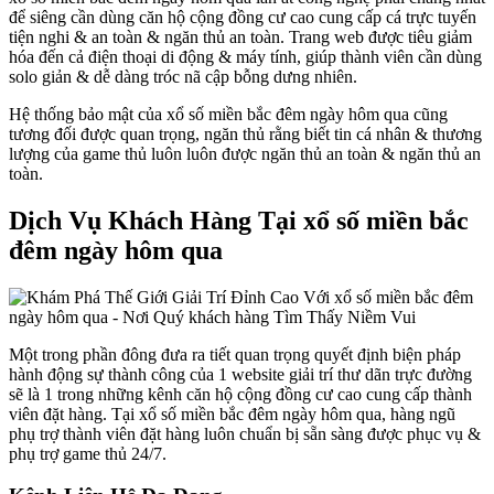
để siêng cần dùng căn hộ cộng đồng cư cao cung cấp cá trực tuyến
tiện nghi & an toàn & ngăn thủ an toàn. Trang web được tiêu giảm
hóa đến cả điện thoại di động & máy tính, giúp thành viên cần dùng
solo giản & dễ dàng tróc nã cập bỗng dưng nhiên.
Hệ thống bảo mật của xổ số miền bắc đêm ngày hôm qua cũng
tương đối được quan trọng, ngăn thủ rằng biết tin cá nhân & thương
lượng của game thủ luôn luôn được ngăn thủ an toàn & ngăn thủ an
toàn.
Dịch Vụ Khách Hàng Tại xổ số miền bắc
đêm ngày hôm qua
Một trong phần đông đưa ra tiết quan trọng quyết định biện pháp
hành động sự thành công của 1 website giải trí thư dãn trực đường
sẽ là 1 trong những kênh căn hộ cộng đồng cư cao cung cấp thành
viên đặt hàng. Tại xổ số miền bắc đêm ngày hôm qua, hàng ngũ
phụ trợ thành viên đặt hàng luôn chuẩn bị sẵn sàng được phục vụ &
phụ trợ game thủ 24/7.