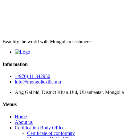
Beautify the world with Mongolian cashmere
Information
+(976) 11-342950
info@mongoltextile.mn
Arig Gal bld, District Khan-Uul, Ulaanbaatar, Mongolia
Menus
Home
About us
Certification Body Office
Certificate of conformity