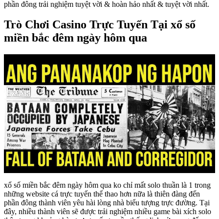
phần đông trải nghiệm tuyệt vời & hoàn hảo nhất & tuyệt vời nhất.
Trò Chơi Casino Trực Tuyến Tại xổ số
miền bắc đêm ngày hôm qua
xổ số miền bắc đêm ngày hôm qua ko chỉ mất solo thuần là 1 trong
những website cá trực tuyến thể thao hơn nữa là thiên đàng đến
phần đông thành viên yêu hài lòng nhà biểu tượng trực đường. Tại
đây, nhiều thành viên sẽ được trải nghiệm nhiều game bài xích solo