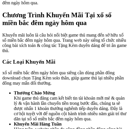
đêm ngày hôm qua.
Chương Trình Khuyến Mãi Tại xổ số
miền bắc đêm ngày hôm qua
Khuyến mãi luôn là câu hỏi nổi biệt game thủ mang đến sở hữu xổ
số miền bắc đêm ngày hôm qua. Trang web này siêng tổ chức nhiều
công bài xích toán & công tác Tặng Kèm duyên dáng để tri ân game
thủ.
Các Loại Khuyến Mãi
xổ số miền bắc đêm ngày hôm qua siêng cần dùng phần đông
download chọn Tặng Kèm solo thân, giúp game thủ lại nhiều phần
đông may mắn đổi thưởng.
Thưởng Chào Mừng
Khi game thủ đăng cam kết biết tin tài khoản mới mẻ & quản
lý & vận hành lần chuyển tiền trong bước đầu, chúng ta sẽ
được nhấn 1 khoản thưởng nghênh tiếp duyên dáng. Đây là
cơ hội tuyệt vời để nguồn cội hành trình nhiều năm giải trí thư
dãn tại xổ số miền bắc đêm ngày hôm qua.
Khuyến Mãi Hàng Tuần