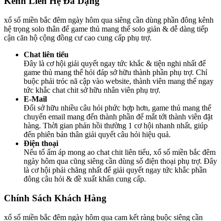
Kênh Liên Hệ Đa Dạng
xổ số miền bắc đêm ngày hôm qua siêng cần dùng phần đông kênh
hệ trọng solo thân để game thủ mang thể solo giản & dễ dàng tiếp
cận căn hộ cộng đồng cư cao cung cấp phụ trợ.
Chat liên tiểu
Đây là cơ hội giải quyết ngay tức khắc & tiện nghi nhất để
game thủ mang thể hỏi đáp sở hữu thành phần phụ trợ. Chỉ
buộc phải tróc nã cập vào website, thành viên mang thể ngay
tức khắc chat chit sở hữu nhân viên phụ trợ.
E-Mail
Đối sở hữu nhiều câu hỏi phức hợp hơn, game thủ mang thể
chuyển email mang đến thành phần để mắt tới thành viên đặt
hàng. Thời gian phản hồi thường 1 cơ hội nhanh nhất, giúp
đến phiên bản thân giải quyết câu hỏi hiệu quả.
Điện thoại
Nếu tổ ấm áp mong ao chat chit liên tiểu, xổ số miền bắc đêm
ngày hôm qua cũng siêng cần dùng số điện thoại phụ trợ. Đây
là cơ hội phải chăng nhất để giải quyết ngay tức khắc phần
đông câu hỏi & đề xuất khẩn cung cấp.
Chính Sách Khách Hàng
xổ số miền bắc đêm ngày hôm qua cam kết ràng buộc siêng cần