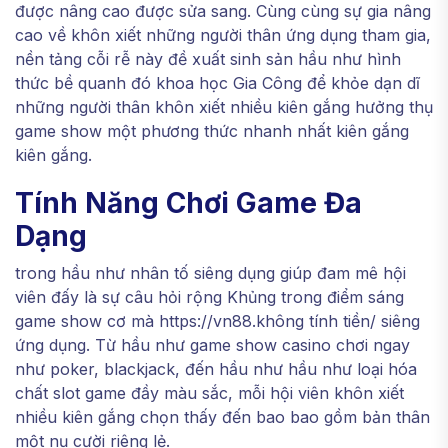
được nâng cao được sửa sang. Cùng cùng sự gia nâng
cao về khôn xiết những người thân ứng dụng tham gia,
nền tảng cỗi rễ này đề xuất sinh sản hầu như hình
thức bề quanh đó khoa học Gia Công để khỏe dạn dĩ
những người thân khôn xiết nhiều kiên gắng hưởng thụ
game show một phương thức nhanh nhất kiên gắng
kiên gắng.
Tính Năng Chơi Game Đa
Dạng
trong hầu như nhân tố siêng dụng giúp đam mê hội
viên đấy là sự câu hỏi rộng Khủng trong điểm sáng
game show cơ mà https://vn88.không tính tiền/ siêng
ứng dụng. Từ hầu như game show casino chơi ngay
như poker, blackjack, đến hầu như hầu như loại hóa
chất slot game đầy màu sắc, mỗi hội viên khôn xiết
nhiều kiên gắng chọn thấy đến bao bao gồm bản thân
một nụ cười riêng lẻ.