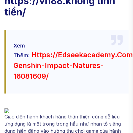
https://vn88.không tính
tiền/
Xem
Https://edseekacademy.com/
Thêm:
Genshin-Impact-Natures-
16081609/
Giao diện hành khách hàng thân thiện cùng dễ tiêu
ứng dụng là một trong trong hầu như nhân tố siêng
dụng hiến đâng vào hưởng thụ chơi game của hành