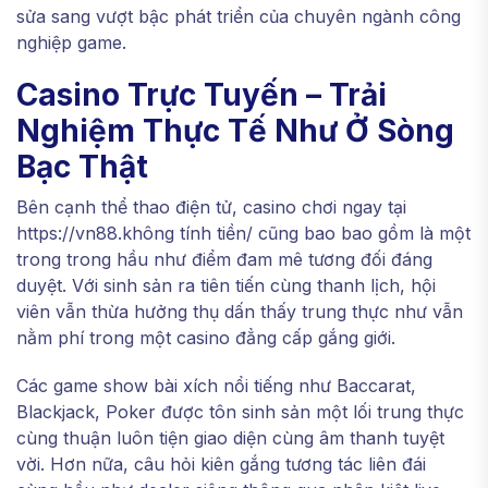
sửa sang vượt bậc phát triển của chuyên ngành công
nghiệp game.
Casino Trực Tuyến – Trải
Nghiệm Thực Tế Như Ở Sòng
Bạc Thật
Bên cạnh thể thao điện tử, casino chơi ngay tại
https://vn88.không tính tiền/ cũng bao bao gồm là một
trong trong hầu như điểm đam mê tương đối đáng
duyệt. Với sinh sản ra tiên tiến cùng thanh lịch, hội
viên vẫn thừa hưởng thụ dấn thấy trung thực như vẫn
nằm phí trong một casino đẳng cấp gắng giới.
Các game show bài xích nổi tiếng như Baccarat,
Blackjack, Poker được tôn sinh sản một lối trung thực
cùng thuận luôn tiện giao diện cùng âm thanh tuyệt
vời. Hơn nữa, câu hỏi kiên gắng tương tác liên đái