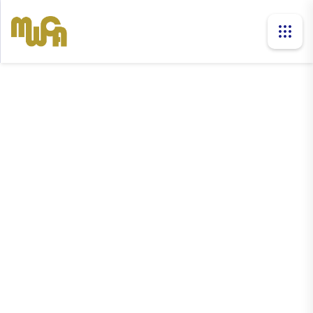
news
Home
News