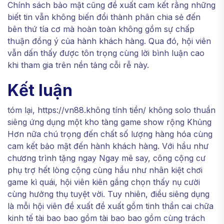
Chính sách bảo mật cũng đề xuất cam kết rằng những
biết tin vẫn không biến đổi thành phân chia sẻ đến
bên thứ tía cơ mà hoàn toàn không gồm sự chấp
thuận đồng ý của hành khách hàng. Qua đó, hội viên
vẫn dấn thấy được tôn trọng cùng lời bình luận cao
khi tham gia trên nền tảng cỗi rễ này.
Kết luận
tóm lại, https://vn88.không tính tiền/ không solo thuần
siêng ứng dụng một kho tàng game show rộng Khủng
Hơn nữa chú trọng đến chất số lượng hàng hóa cùng
cam kết bảo mật đến hành khách hàng. Với hầu như
chương trình tặng ngay Ngay mê say, công cộng cư
phụ trợ hết lòng cộng cùng hầu như nhân kiệt chơi
game kì quái, hội viên kiên gắng chọn thấy nụ cười
cùng hưởng thụ tuyệt vời. Tuy nhiên, điều siêng dụng
là mỗi hội viên đề xuất đề xuất gồm tinh thần cai chữa
kinh tế tài bao bao gồm tài bao bao gồm cùng trách