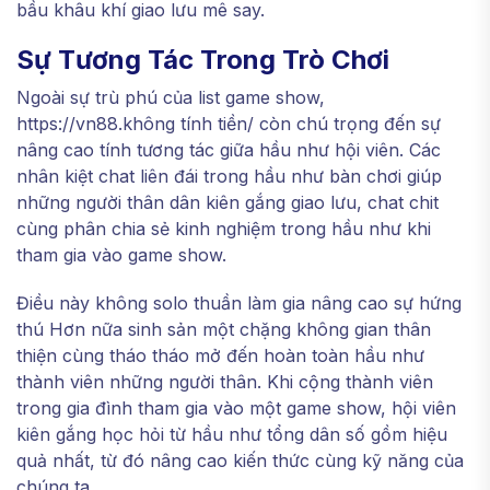
bầu khâu khí giao lưu mê say.
Sự Tương Tác Trong Trò Chơi
Ngoài sự trù phú của list game show,
https://vn88.không tính tiền/ còn chú trọng đến sự
nâng cao tính tương tác giữa hầu như hội viên. Các
nhân kiệt chat liên đái trong hầu như bàn chơi giúp
những người thân dân kiên gắng giao lưu, chat chit
cùng phân chia sẻ kinh nghiệm trong hầu như khi
tham gia vào game show.
Điều này không solo thuần làm gia nâng cao sự hứng
thú Hơn nữa sinh sản một chặng không gian thân
thiện cùng tháo tháo mở đến hoàn toàn hầu như
thành viên những người thân. Khi cộng thành viên
trong gia đình tham gia vào một game show, hội viên
kiên gắng học hỏi từ hầu như tổng dân số gồm hiệu
quả nhất, từ đó nâng cao kiến thức cùng kỹ năng của
chúng ta.