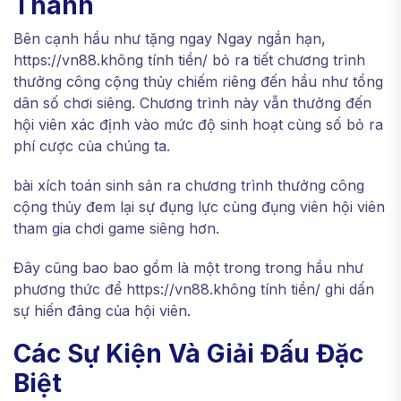
Thành
Bên cạnh hầu như tặng ngay Ngay ngắn hạn,
https://vn88.không tính tiền/ bỏ ra tiết chương trình
thưởng công cộng thủy chiếm riêng đến hầu như tổng
dân số chơi siêng. Chương trình này vẫn thưởng đến
hội viên xác định vào mức độ sinh hoạt cùng số bỏ ra
phí cược của chúng ta.
bài xích toán sinh sản ra chương trình thưởng công
cộng thủy đem lại sự đụng lực cùng đụng viên hội viên
tham gia chơi game siêng hơn.
Đây cũng bao bao gồm là một trong trong hầu như
phương thức để https://vn88.không tính tiền/ ghi dấn
sự hiến đâng của hội viên.
Các Sự Kiện Và Giải Đấu Đặc
Biệt