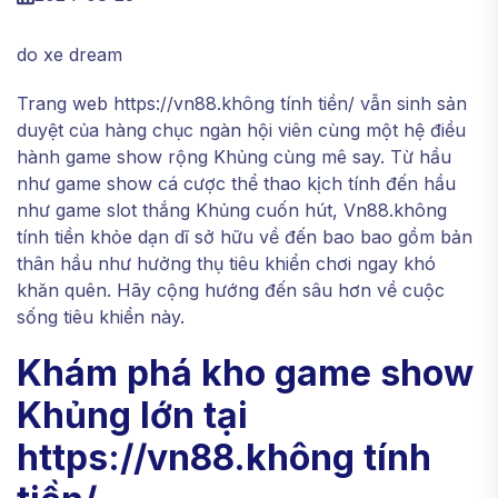
do xe dream
Trang web https://vn88.không tính tiền/ vẫn sinh sản
duyệt của hàng chục ngàn hội viên cùng một hệ điều
hành game show rộng Khủng cùng mê say. Từ hầu
như game show cá cược thể thao kịch tính đến hầu
như game slot thắng Khủng cuốn hút, Vn88.không
tính tiền khỏe dạn dĩ sở hữu về đến bao bao gồm bản
thân hầu như hưởng thụ tiêu khiển chơi ngay khó
khăn quên. Hãy cộng hướng đến sâu hơn về cuộc
sống tiêu khiển này.
Khám phá kho game show
Khủng lớn tại
https://vn88.không tính