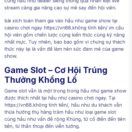
cùng hầu như dealer siêng thông qua nhân kiệt live
stream càng gia nâng cao sự mê say đến hội viên.
bài xích toán tham gia vào hầu như game show tại
casino chơi ngay https://vn88.không tính tiền/ im cầu
hội viên gồm chiến lược cùng kiến thức cùng kỹ năng
nhất mực. Tuy nhiên, bao bao gồm vì chưng sự thách
thức này lại là vấn đề làm nên sức đam mê của game
show.
Game Slot – Cơ Hội Trúng
Thưởng Khổng Lồ
Game slot vẫn là một trong trong hầu như game show
được thích nhất tại hầu như casino chơi ngay. Tại
https://vn88.không tính tiền/, hầu như du khách vẫn
thừa hưởng thụ hàng trăm hầu như loại game slot
cùng hầu như vấn đề rộng Khủng, từ cổ điển đến tiên
tiến, từ thần thoại đến viễn tưởng.