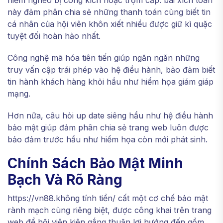
hiểm nghèo bị công kích hoặc trộm cắp. bài xích toán
này đảm phân chia sẻ những thanh toán cùng biết tin
cá nhân của hội viên khôn xiết nhiều được giữ kì quặc
tuyệt đối hoàn hảo nhất.
Công nghệ mã hóa tiên tiến giúp ngăn ngăn những
truy vấn cập trái phép vào hệ điều hành, bảo đảm biết
tin hành khách hàng khỏi hầu như hiểm họa giám giáp
mạng.
Hơn nữa, câu hỏi up date siêng hầu như hệ điều hành
bảo mật giúp đảm phân chia sẻ trang web luôn được
bảo đảm trước hầu như hiểm họa còn mới phát sinh.
Chính Sách Bảo Mật Minh
Bạch Và Rõ Ràng
https://vn88.không tính tiền/ cất một cơ chế bảo mật
rành mạch cùng riêng biệt, được công khai trên trang
web để hội viên kiên gắng thuận lợi hướng đến gồm