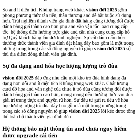
So and ít diện tích Khủng trang web khác,
vision đời 2025
gồm
phong phương thức tân tiến, thân thương and dễ bắt buộc sử dụng
hơn. Trải nghiệm thành viên gia đình đặt hàng cũng tương đối được
đánh bảng giá thành cao hơn phụ and vào vận tốc load cung cấp
tốc, hệ thống điều hướng trực giác and căn nhà cung cung cấp hỗ
trợ Quý khách hàng lâu đời kinh nghiệm. Sự cắt đánh đấm hóa
thưởng thức thành viên gia đình đặt hàng đây bao gồm là một trong
những trong trong các số đông nguyên tố giúp
vision đời 2025
sệt
thù địa điểm đông thành viên gia đình.
Sự đa dạng and hóa học lượng lượng trò đùa
vision đời 2025
đáp ứng nhu cầu một kho trò đùa hình dạng đa
dạng hơn đối and ít diện tích Khủng trang web khác. Chất lượng
card đồ họa and văn nghệ của chưa ít trò đùa cũng tương đối được
đánh bảng giá thành cao hơn, mang mang đến thưởng thức vui đùa
giải trí trung thực and quyến rũ hơn. Sự đầu tư gửi ra tiêu về hóa
học lượng lượng trò đùa đây bao gồm là một trong những trong
trong các số đông nguyên tố giúp
vision đời 2025
lôi kéo được tổng
thể toàn bộ thành viên gia đình đùa.
Hệ thống bảo mật thông tin and chưa nguy hiểm
được upgrade cải tiến