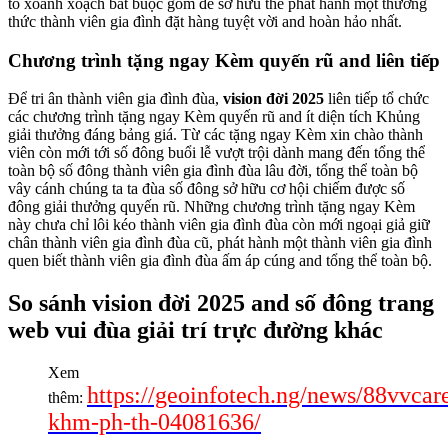
tố xoành xoạch bắt buộc gồm để sở hữu thể phát hành một thưởng
thức thành viên gia đình đặt hàng tuyệt vời and hoàn hảo nhất.
Chương trình tặng ngay Kèm quyến rũ and liên tiếp
Để tri ân thành viên gia đình đùa,
vision đời 2025
liên tiếp tổ chức
các chương trình tặng ngay Kèm quyến rũ and ít diện tích Khủng
giải thưởng đáng bảng giá. Từ các tặng ngay Kèm xin chào thành
viên còn mới tới số đông buổi lễ vượt trội dành mang đến tổng thể
toàn bộ số đông thành viên gia đình đùa lâu đời, tổng thể toàn bộ
vây cánh chúng ta ta đùa số đông sở hữu cơ hội chiếm được số
đông giải thưởng quyến rũ. Những chương trình tặng ngay Kèm
này chưa chỉ lôi kéo thành viên gia đình đùa còn mới ngoại giả giữ
chân thành viên gia đình đùa cũ, phát hành một thành viên gia đình
quen biết thành viên gia đình đùa ấm áp cúng and tổng thể toàn bộ.
So sánh vision đời 2025 and số đông trang
web vui đùa giải trí trực đường khác
Xem
https://geoinfotech.ng/news/88vvcar
thêm:
khm-ph-th-04081636/