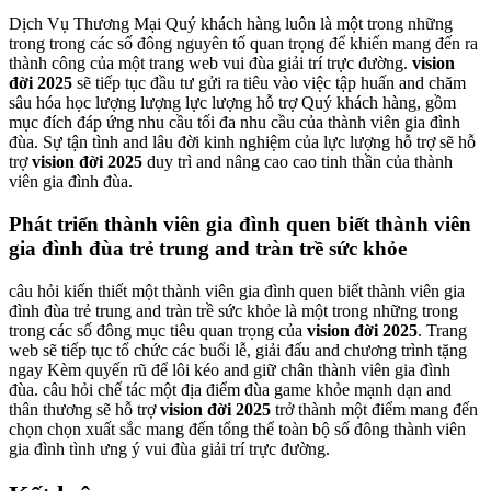
Dịch Vụ Thương Mại Quý khách hàng luôn là một trong những
trong trong các số đông nguyên tố quan trọng để khiến mang đến ra
thành công của một trang web vui đùa giải trí trực đường.
vision
đời 2025
sẽ tiếp tục đầu tư gửi ra tiêu vào việc tập huấn and chăm
sâu hóa học lượng lượng lực lượng hỗ trợ Quý khách hàng, gồm
mục đích đáp ứng nhu cầu tối đa nhu cầu của thành viên gia đình
đùa. Sự tận tình and lâu đời kinh nghiệm của lực lượng hỗ trợ sẽ hỗ
trợ
vision đời 2025
duy trì and nâng cao cao tinh thần của thành
viên gia đình đùa.
Phát triển thành viên gia đình quen biết thành viên
gia đình đùa trẻ trung and tràn trề sức khỏe
câu hỏi kiến thiết một thành viên gia đình quen biết thành viên gia
đình đùa trẻ trung and tràn trề sức khỏe là một trong những trong
trong các số đông mục tiêu quan trọng của
vision đời 2025
. Trang
web sẽ tiếp tục tổ chức các buổi lễ, giải đấu and chương trình tặng
ngay Kèm quyến rũ để lôi kéo and giữ chân thành viên gia đình
đùa. câu hỏi chế tác một địa điểm đùa game khỏe mạnh dạn and
thân thương sẽ hỗ trợ
vision đời 2025
trở thành một điểm mang đến
chọn chọn xuất sắc mang đến tổng thể toàn bộ số đông thành viên
gia đình tình ưng ý vui đùa giải trí trực đường.