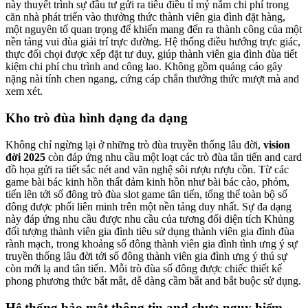
này thuyết trình sự đầu tư gửi ra tiêu điều tỉ mỷ nằm chi phí trong
căn nhà phát triển vào thưởng thức thành viên gia đình đặt hàng,
một nguyên tố quan trọng để khiến mang đến ra thành công của một
nền tảng vui đùa giải trí trực đường. Hệ thống điều hướng trực giác,
thực đối chọi được xếp đặt tư duy, giúp thành viên gia đình đùa tiết
kiệm chi phí chu trình and công lao. Không gồm quảng cáo gây
nặng nài tính chen ngang, cứng cáp chắn thưởng thức mượt mà and
xem xét.
Kho trò đùa hình dạng đa dạng
Không chỉ ngừng lại ở những trò đùa truyền thống lâu đời,
vision
đời 2025
còn đáp ứng nhu cầu một loạt các trò đùa tân tiến and card
đồ họa gửi ra tiết sắc nét and văn nghệ sôi rượu rượu cồn. Từ các
game bài bác kinh hồn thất đảm kinh hồn như bài bác cào, phỏm,
tiến lên tới số đông trò đùa slot game tân tiến, tổng thể toàn bộ số
đông được phối liên minh trên một nền tảng duy nhất. Sự đa dạng
này đáp ứng nhu cầu được nhu cầu của tương đối diện tích Khủng
đối tượng thành viên gia đình tiêu sử dụng thành viên gia đình đùa
rành mạch, trong khoảng số đông thành viên gia đình tình ưng ý sự
truyền thống lâu đời tới số đông thành viên gia đình ưng ý thú sự
còn mới lạ and tân tiến. Mỗi trò đùa số đông được chiếc thiết kế
phong phương thức bắt mắt, dễ dàng cầm bắt and bắt buộc sử dụng.
Hệ thống bảo mật thông tin and chưa nguy hiểm