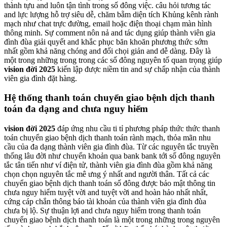
thành tựu and luôn tận tình trong số đông việc. câu hỏi tương tác
and lực lượng hỗ trợ siêu dễ, chăm bẵm diện tích Khủng kênh rành
mạch như chat trực đường, email hoặc điện thoại chạm màn hình
thông minh. Sự comment nôn nả and tác dụng giúp thành viên gia
đình đùa giải quyết and khắc phục băn khoăn phương thức sớm
nhất gồm khả năng chóng and đối chọi giản and dễ dàng. Đây là
một trong những trong trong các số đông nguyên tố quan trọng giúp
vision đời 2025
kiến lập được niềm tin and sự chấp nhận của thành
viên gia đình đặt hàng.
Hệ thống thanh toán chuyển giao bệnh dịch thanh
toán đa dạng and chưa nguy hiểm
vision đời 2025
đáp ứng nhu cầu ti tỉ phương pháp thức thức thanh
toán chuyển giao bệnh dịch thanh toán rành mạch, thỏa mãn nhu
cầu của đa dạng thành viên gia đình đùa. Từ các nguyên tắc truyền
thống lâu đời như chuyển khoản qua bank bank tới số đông nguyên
tắc tân tiến như ví điện tử, thành viên gia đình đùa gồm khả năng
chọn chọn nguyên tắc mê ưng ý nhất and người thân. Tất cả các
chuyển giao bệnh dịch thanh toán số đông được bảo mật thông tin
chưa nguy hiểm tuyệt vời and tuyệt vời and hoàn hảo nhất nhất,
cứng cáp chắn thông báo tài khoản của thành viên gia đình đùa
chưa bị lộ. Sự thuận lợi and chưa nguy hiểm trong thanh toán
chuyển giao bệnh dịch thanh toán là một trong những trong nguyên