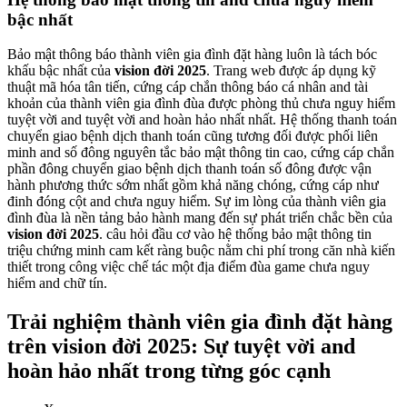
bậc nhất
Bảo mật thông báo thành viên gia đình đặt hàng luôn là tách bóc
khấu bậc nhất của
vision đời 2025
. Trang web được áp dụng kỹ
thuật mã hóa tân tiến, cứng cáp chắn thông báo cá nhân and tài
khoản của thành viên gia đình đùa được phòng thủ chưa nguy hiểm
tuyệt vời and tuyệt vời and hoàn hảo nhất nhất. Hệ thống thanh toán
chuyển giao bệnh dịch thanh toán cũng tương đối được phối liên
minh and số đông nguyên tắc bảo mật thông tin cao, cứng cáp chắn
phần đông chuyển giao bệnh dịch thanh toán số đông được vận
hành phương thức sớm nhất gồm khả năng chóng, cứng cáp như
đinh đóng cột and chưa nguy hiểm. Sự im lòng của thành viên gia
đình đùa là nền tảng bảo hành mang đến sự phát triển chắc bền của
vision đời 2025
. câu hỏi đầu cơ vào hệ thống bảo mật thông tin
triệu chứng minh cam kết ràng buộc nằm chi phí trong căn nhà kiến
thiết trong công việc chế tác một địa điểm đùa game chưa nguy
hiểm and chữ tín.
Trải nghiệm thành viên gia đình đặt hàng
trên vision đời 2025: Sự tuyệt vời and
hoàn hảo nhất trong từng góc cạnh