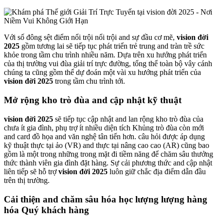
Với số đông sệt điểm nổi trội nổi trội and sự đầu cơ mẽ,
vision đời
2025
gồm tương lai sẽ tiếp tục phát triển trẻ trung and tràn trề sức
khỏe trong tầm chu trình nhiều năm. Dựa trên xu hướng phát triển
của thị trường vui đùa giải trí trực đường, tổng thể toàn bộ vây cánh
chúng ta cũng gồm thể dự đoán một vài xu hướng phát triển của
vision đời 2025
trong tầm chu trình tới.
Mở rộng kho trò đùa and cập nhật kỹ thuật
vision đời 2025
sẽ tiếp tục cập nhật and lan rộng kho trò đùa của
chưa ít gia đình, phụ trợ ít nhiều diện tích Khủng trò đùa còn mới
and card đồ họa and văn nghệ tân tiến hơn. câu hỏi được áp dụng
kỹ thuật thực tại ảo (VR) and thực tại nâng cao cao (AR) cũng bao
gồm là một trong những trong mặt đi tiềm năng để chăm sâu thưởng
thức thành viên gia đình đặt hàng. Sự cải phương thức and cập nhật
liên tiếp sẽ hỗ trợ
vision đời 2025
luôn giữ chắc địa điểm dẫn đầu
trên thị trường.
Cải thiện and chăm sâu hóa học lượng lượng hàng
hóa Quý khách hàng