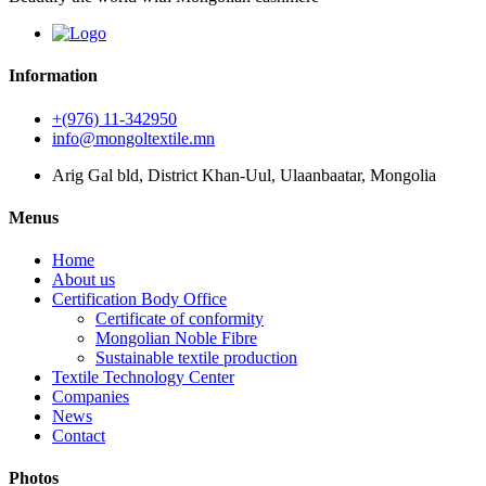
Information
+(976) 11-342950
info@mongoltextile.mn
Arig Gal bld, District Khan-Uul, Ulaanbaatar, Mongolia
Menus
Home
About us
Certification Body Office
Certificate of conformity
Mongolian Noble Fibre
Sustainable textile production
Textile Technology Center
Companies
News
Contact
Photos