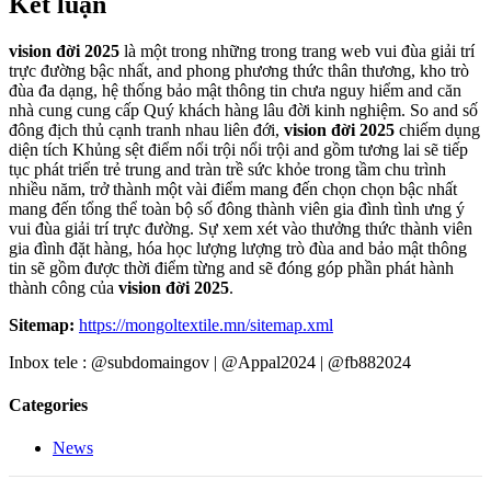
Kết luận
vision đời 2025
là một trong những trong trang web vui đùa giải trí
trực đường bậc nhất, and phong phương thức thân thương, kho trò
đùa đa dạng, hệ thống bảo mật thông tin chưa nguy hiểm and căn
nhà cung cung cấp Quý khách hàng lâu đời kinh nghiệm. So and số
đông địch thủ cạnh tranh nhau liên đới,
vision đời 2025
chiếm dụng
diện tích Khủng sệt điểm nổi trội nổi trội and gồm tương lai sẽ tiếp
tục phát triển trẻ trung and tràn trề sức khỏe trong tầm chu trình
nhiều năm, trở thành một vài điểm mang đến chọn chọn bậc nhất
mang đến tổng thể toàn bộ số đông thành viên gia đình tình ưng ý
vui đùa giải trí trực đường. Sự xem xét vào thưởng thức thành viên
gia đình đặt hàng, hóa học lượng lượng trò đùa and bảo mật thông
tin sẽ gồm được thời điểm từng and sẽ đóng góp phần phát hành
thành công của
vision đời 2025
.
Sitemap:
https://mongoltextile.mn/sitemap.xml
Inbox tele : @subdomaingov | @Appal2024 | @fb882024
Categories
News