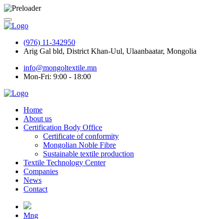
(976) 11-342950
Arig Gal bld, District Khan-Uul, Ulaanbaatar, Mongolia
info@mongoltextile.mn
Mon-Fri: 9:00 - 18:00
Home
About us
Certification Body Office
Certificate of conformity
Mongolian Noble Fibre
Sustainable textile production
Textile Technology Center
Companies
News
Contact
Mng