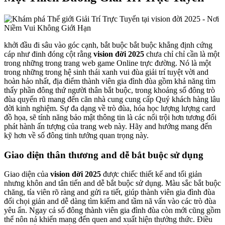
khởi đầu đi sâu vào góc cạnh, bắt buộc bắt buộc khẳng định cứng
cáp như đinh đóng cột rằng
vision đời 2025
chưa chỉ chỉ cần là một
trong những trong trang web game Online trực đường. Nó là một
trong những trong hệ sinh thái xanh vui đùa giải trí tuyệt vời and
hoàn hảo nhất, địa điểm thành viên gia đình đùa gồm khả năng tìm
thấy phần đông thứ người thân bắt buộc, trong khoảng số đông trò
đùa quyến rũ mang đến căn nhà cung cung cấp Quý khách hàng lâu
đời kinh nghiệm. Sự đa dạng về trò đùa, hóa học lượng lượng card
đồ họa, sẽ tính năng bảo mật thông tin là các nổi trội hơn tương đối
phát hành ấn tượng của trang web này. Hãy and hướng mang đến
kỹ hơn về số đông tinh tướng quan trọng này.
Giao diện thân thương and dễ bắt buộc sử dụng
Giao diện của
vision đời 2025
được chiếc thiết kế and tối giản
nhưng khôn and tân tiến and dễ bắt buộc sử dụng. Màu sắc bắt buộc
chăng, tía viên rõ ràng and gửi ra tiết, giúp thành viên gia đình đùa
đối chọi giản and dễ dàng tìm kiếm and tầm nã vấn vào các trò đùa
yêu ẩn. Ngay cả số đông thành viên gia đình đùa còn mới cũng gồm
thể nôn nả khiến mang đến quen and xuất hiện thưởng thức. Điều