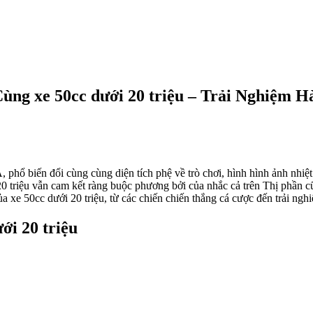
ùng xe 50cc dưới 20 triệu – Trải Nghiệm 
Á, phổ biến đổi cùng cùng diện tích phệ về trò chơi, hình hình ảnh nhi
20 triệu vẫn cam kết ràng buộc phương bởi của nhắc cả trên Thị phần 
ủa xe 50cc dưới 20 triệu, từ các chiến chiến thắng cá cược đến trải ng
ới 20 triệu