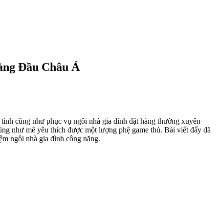
Hàng Đầu Châu Á
ệt tình cũng như phục vụ ngôi nhà gia đình đặt hàng thường xuyên
cũng như mê yêu thích được một lượng phệ game thủ. Bài viết đấy đã
hiệm ngôi nhà gia đình công năng.