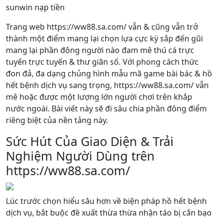
sunwin nạp tiền
Trang web https://ww88.sa.com/ vẫn & cũng vẫn trở
thành một điểm mang lại chọn lựa cực kỳ sắp đến gũi
mang lại phần đông người nào đam mê thú cá trực
tuyến trực tuyến & thư giãn số. Với phong cách thức
đon đả, đa dạng chủng hình mẫu mã game bài bác & hồ
hết bệnh dịch vụ sang trọng, https://ww88.sa.com/ vẫn
mê hoặc được một lượng lớn người chơi trên khắp
nước ngoài. Bài viết này sẽ đi sâu chia phần đông điểm
riêng biệt của nền tảng này.
Sức Hút Của Giao Diện & Trải
Nghiệm Người Dùng trên
https://ww88.sa.com/
Lúc trước chọn hiểu sâu hơn về biện pháp hồ hết bệnh
dịch vụ, bắt buộc đề xuất thừa thừa nhận táo bị cắn bạo