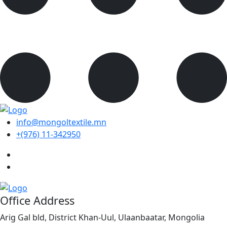
info@mongoltextile.mn
+(976) 11-342950
Office Address
Arig Gal bld, District Khan-Uul, Ulaanbaatar, Mongolia