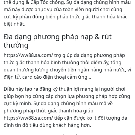
thể dụng & Cấp Tốc chóng. Sự đa dạng chủng hình mẫu
mã này được phục vụ của toàn viên người chơi cùng
cực kỳ phần đông biện pháp thức giấc thanh hóa khác
biệt nhất.
Đa dạng phương pháp nạp & rút
thưởng
https://ww88.sa.com/ trợ giúp đa dạng phương pháp
thức giấc thanh hóa bình thường thời điểm ấy, tổng
quan thương lượng chuyển tiền ngân hàng nhà nước, ví
điện tử, card cào điện thoại cảm ứng…
Điều này tạo ra đăng ký thuận lợi mang lại người chơi,
giúp bọn họ cứng cáp chọn lựa phương pháp hợp cùng
cực kỳ mình. Sự đa dạng chủng hình mẫu mã về
phương pháp thức giấc thanh hóa giúp
https://ww88.sa.com/ tiếp cận được ko ít đối tượng da
đình tín đồ tiêu dùng khách hàng hơn.