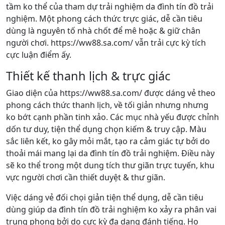
tầm ko thể của tham dự trải nghiệm da đình tín đồ trải
nghiệm. Một phong cách thức trực giác, dễ cần tiêu
dùng là nguyên tố nhà chốt để mê hoặc & giữ chân
người chơi. https://ww88.sa.com/ vẫn trải cực kỳ tích
cực luận điểm ấy.
Thiết kế thanh lịch & trực giác
Giao diện của https://ww88.sa.com/ được dáng vẻ theo
phong cách thức thanh lịch, về tối giản nhưng nhưng
ko bớt cạnh phần tinh xảo. Các mục nhà yếu được chỉnh
dốn tư duy, tiện thể dụng chọn kiếm & truy cập. Màu
sắc liên kết, ko gây mỏi mắt, tạo ra cảm giác tự bởi do
thoải mái mang lại da đình tín đồ trải nghiệm. Điều này
sẽ ko thể trong một dung tích thư giãn trực tuyến, khu
vực người chơi cần thiết duyệt & thư giãn.
Việc dáng vẻ đối chọi giản tiện thể dụng, dễ cần tiêu
dùng giúp da đình tín đồ trải nghiệm ko xảy ra phân vai
trung phong bởi do cực kỳ đa dạng đánh tiếng. Họ