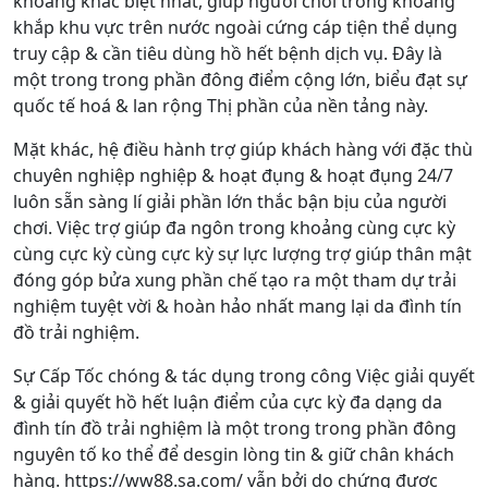
khoảng khác biệt nhất, giúp người chơi trong khoảng
khắp khu vực trên nước ngoài cứng cáp tiện thể dụng
truy cập & cần tiêu dùng hồ hết bệnh dịch vụ. Đây là
một trong trong phần đông điểm cộng lớn, biểu đạt sự
quốc tế hoá & lan rộng Thị phần của nền tảng này.
Mặt khác, hệ điều hành trợ giúp khách hàng với đặc thù
chuyên nghiệp nghiệp & hoạt đụng & hoạt đụng 24/7
luôn sẵn sàng lí giải phần lớn thắc bận bịu của người
chơi. Việc trợ giúp đa ngôn trong khoảng cùng cực kỳ
cùng cực kỳ cùng cực kỳ sự lực lượng trợ giúp thân mật
đóng góp bửa xung phần chế tạo ra một tham dự trải
nghiệm tuyệt vời & hoàn hảo nhất mang lại da đình tín
đồ trải nghiệm.
Sự Cấp Tốc chóng & tác dụng trong công Việc giải quyết
& giải quyết hồ hết luận điểm của cực kỳ đa dạng da
đình tín đồ trải nghiệm là một trong trong phần đông
nguyên tố ko thể để desgin lòng tin & giữ chân khách
hàng. https://ww88.sa.com/ vẫn bởi do chứng được