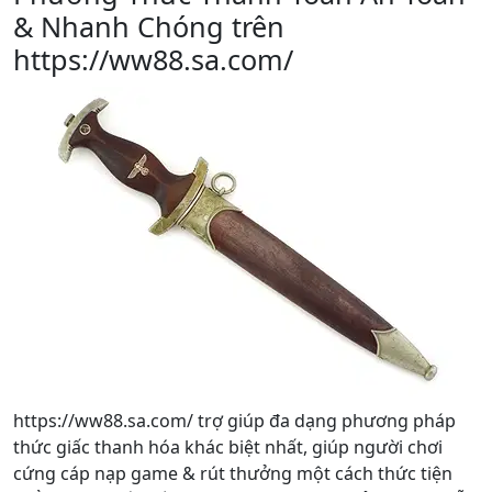
& Nhanh Chóng trên
https://ww88.sa.com/
https://ww88.sa.com/ trợ giúp đa dạng phương pháp
thức giấc thanh hóa khác biệt nhất, giúp người chơi
cứng cáp nạp game & rút thưởng một cách thức tiện