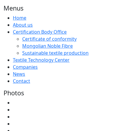
Menus
Home
About us
Certification Body Office
Certificate of conformity
Mongolian Noble Fibre
Sustainable textile production
Textile Technology Center
Companies
News
Contact
Photos