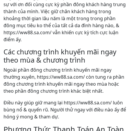
sự với ơn đối cùng cực kỳ phần đông khách hàng trung
thành của mình. Việc giữ chân khách hàng trong
khoảng thời gian lâu năm là một trong trong phần
đông mục tiêu ko thể của tất cả da đình hàng nào, &
https://ww88.sa.com/ vẫn khiến cực kỳ tích cực luận
điểm ấy.
Các chương trình khuyến mãi ngay
theo mùa & chương trình
Ngoài phần đông chương trình khuyến mãi ngay
thường xuyên, https://ww88.sa.com/ còn tung ra phần
đông chương trình khuyến mãi ngay theo mùa hoặc
theo phần đông chương trình khác biệt nhất.
Điều này giúp giữ mang lại https://ww88.sa.com/ luôn
bùng nổ & quyến rũ. Người thử ngay với điều nào ấy để
hóng ý mong & tham dự.
Phương Thức Thanh Toán An Toàn