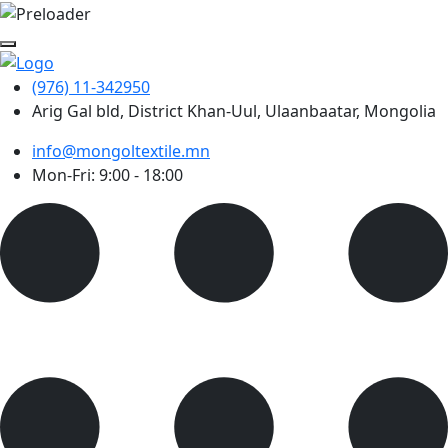
(976) 11-342950
Arig Gal bld, District Khan-Uul, Ulaanbaatar, Mongolia
info@mongoltextile.mn
Mon-Fri: 9:00 - 18:00