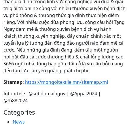
thân gia đình trong lĩnh vực công nghiệp vui đùa & giải
trí giải trí online cùng với nhiều thường xuyên bệnh dịch
vụ phổ thông & thưởng thức gia đình thực hiện điểm
riêng. Với nhiều cuộc đùa phong lưu, công câu hỏi Tặng
Ngay đam mê & thường xuyên bệnh dịch vụ hành
khách thường xuyên nghiệp, đây chuẩn chỉnh xác một
tuyển lựa lý tưởng đến đông đảo người nào đam mê cá
cược. Nếu những gia đình đang kiếm tậu một nguồn
nơi bắt đầu cá cược thương hiệu & chất lỏng lượng cao,
S666 ngôi nhà dòng bao gồm tất cả là vụ câu hỏi mang
đến tậu lựa cần yếu quăng quật chi phí.
Sitemap:
https://mongoltextile.mn/sitemap.xml
Inbox tele : @subdomaingov | @Appal2024 |
@fb882024
Categories
News