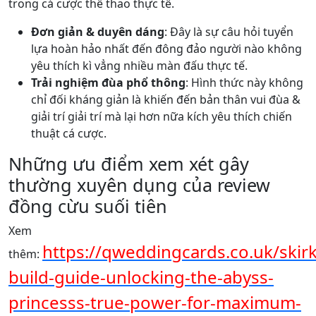
trong cá cược thể thao thực tế.
Đơn giản & duyên dáng
: Đây là sự câu hỏi tuyển
lựa hoàn hảo nhất đến đông đảo người nào không
yêu thích kì vẳng nhiều màn đấu thực tế.
Trải nghiệm đùa phổ thông
: Hình thức này không
chỉ đối kháng giản là khiến đến bản thân vui đùa &
giải trí giải trí mà lại hơn nữa kích yêu thích chiến
thuật cá cược.
Những ưu điểm xem xét gây
thường xuyên dụng của review
đồng cừu suối tiên
Xem
https://qweddingcards.co.uk/skirk
thêm:
build-guide-unlocking-the-abyss-
princesss-true-power-for-maximum-