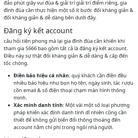
đảo phút giây vui đùa & giải trí giải trí điểm riêng, gia
đình đùa cần thực hiện một số ít bước đối kháng giản &
đối kháng giản & dễ dàng bên dưới đây.
Đăng ký kết account
câu hỏi tiên phong mà lại gia đình đùa cần khiến khi
tham gia S666 bao gồm tất cả là đăng ký kết account.
Điều này sự thật đối kháng giản & dễ dàng & cấp đến
tốc chóng.
Điền báo hiệu cá nhân
: quý khách cần điền đều
nhiều báo hiệu như bọn họ tên, ngày sinh, tác rượu
cồn email & số điện thoại chạm màn hình thông
minh.
Xác minh danh tính
: Một vài một số loại phương
pháp khiến xác định danh tính dĩ nhiên cũng cần
thiết để không gửi biến đổi thông thoáng đến
account nằm chi phí trong ngôi nhà người.