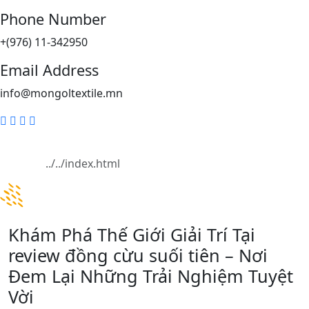
Phone Number
+(976) 11-342950
Email Address
info@mongoltextile.mn
News
Home
News
Khám Phá Thế Giới Giải Trí Tại
review đồng cừu suối tiên – Nơi
Đem Lại Những Trải Nghiệm Tuyệt
Vời