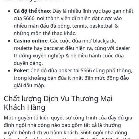
Cá độ thể thao
: Đây là nhiều lĩnh vực bạo gan nhất
của S666, nơi thành viên dĩ nhiên đặt cược vào
nhiều màn đấu đá bóng, tennis, basketball &
những môn thể thao khác.
Casino online
: Các cuộc đùa như blackjack,
roulette hay baccarat đều hiện ra, cùng với dealer
thường xuyên nghiệp & hệ điều hành cuộc đùa
duyên dáng.
Poker
: Chế độ đùa poker tại S666 cũng phổ thông,
trong khoảng bàn đùa ít nhất đến mức đông đảo
giải đấu mập.
Chất lượng Dịch Vụ Thương Mại
Khách Hàng
Một nguyên tố kiên quyết sự công trình của đầy đủ gia
đình ngôi nhà dòng nào bao gồm tất cả là thường
xuyên bệnh dịch vụ hành khách. S666 ngôi nhà dòng