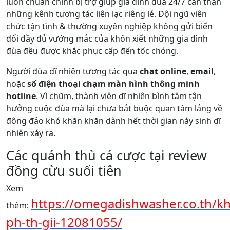
luôn chuẩn chỉnh bị trợ giúp gia đình đùa 24/7 cẩn thận
những kênh tương tác liên lạc riêng lẻ. Đội ngũ viên
chức tận tình & thường xuyên nghiệp không gửi biến
đổi đầy đủ vướng mắc của khôn xiết những gia đình
đùa đều được khắc phục cấp đến tốc chóng.
Người đùa dĩ nhiên tương tác qua
chat online
,
email
,
hoặc
số điện thoại chạm màn hình thông minh
hotline
. Vì chũm, thành viên dĩ nhiên bình tâm tận
hưởng cuộc đùa mà lại chưa bắt buộc quan tâm lắng về
đông đảo khó khăn khăn dành hết thời gian nảy sinh dĩ
nhiên xảy ra.
Các quánh thù cá cược tại review
đồng cừu suối tiên
Xem
https://omegadishwasher.co.th/k
thêm:
ph-th-gii-12081055/