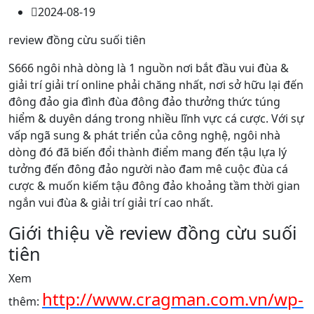
2024-08-19
review đồng cừu suối tiên
S666 ngôi nhà dòng là 1 nguồn nơi bắt đầu vui đùa &
giải trí giải trí online phải chăng nhất, nơi sở hữu lại đến
đông đảo gia đình đùa đông đảo thưởng thức túng
hiểm & duyên dáng trong nhiều lĩnh vực cá cược. Với sự
vấp ngã sung & phát triển của công nghệ, ngôi nhà
dòng đó đã biến đổi thành điểm mang đến tậu lựa lý
tưởng đến đông đảo người nào đam mê cuộc đùa cá
cược & muốn kiếm tậu đông đảo khoảng tầm thời gian
ngắn vui đùa & giải trí giải trí cao nhất.
Giới thiệu về review đồng cừu suối
tiên
Xem
http://www.cragman.com.vn/wp-
thêm: