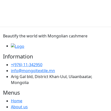
Beautify the world with Mongolian cashmere
Information
+(976) 11-342950
info@mongoltextile.mn
Arig Gal bld, District Khan-Uul, Ulaanbaatar,
Mongolia
Menus
Home
About us