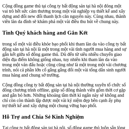
Cộng đồng game thủ tại công ty bất động sản tại hà nội đóng một
vai trò hết sức cảm thương trong một vài nghiệp vụ thiết kế and xây
dựng and đổi new đổi thanh lịch căn nguyên này. Cùng nhau, thành
viên làn da đình sẽ khám phá một vài điều thu hút về chung này.
Tình Quý khách hàng and Gắn Kết
trong số một vài điều khỏe bạo phổi khi tham làn da vào công ty bất
động sản tại hà nội là một trong một vài tình người mua hàng and sự
gắn kết giữa số đông game thủ. Dù đến từ siêu nhiều chuyển giao
diện địa điểm không giống nhau, tuy nhiên khi tham làn da vào
trong một ván đấu hoặc cũng cũng như là một trong một vài chương
trình, nói cả phần lớn cố gắng gắng đổi một vài tổng dân sinh người
mua hàng and chung sở trường.
Cộng đồng công ty bất động sản tại hà nội thường xuyên tổ chức số
đông chương trình offline, giúp số đông thành viên gồm thời cơ gặp
and gắn bó hơn. Những khoảng tầm thời kì ngắn này sẽ không and
chỉ còn còn thành lập được một vài kỷ niệm đẹp bên cạnh ấy phụ
trợ thiết kế and xây dựng một chung vững bạo phổi.
Hỗ Trợ and Chia Sẻ Kinh Nghiệm
Tại công ty bất động sản tại hà nội, số đông game thủ luôn sẵn lòng