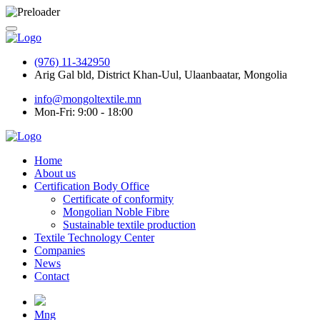
(976) 11-342950
Arig Gal bld, District Khan-Uul, Ulaanbaatar, Mongolia
info@mongoltextile.mn
Mon-Fri: 9:00 - 18:00
Home
About us
Certification Body Office
Certificate of conformity
Mongolian Noble Fibre
Sustainable textile production
Textile Technology Center
Companies
News
Contact
Mng