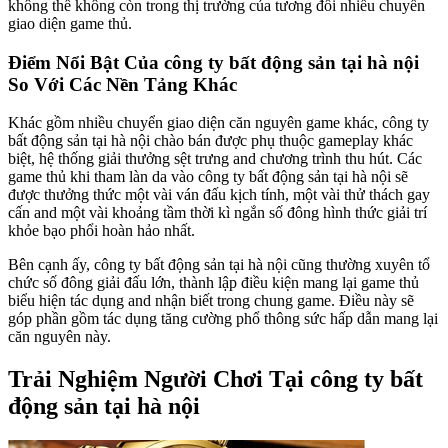
không thể không còn trong thị trường của tương đối nhiều chuyển
giao diện game thủ.
Điểm Nổi Bật Của công ty bất động sản tại hà nội
So Với Các Nền Tảng Khác
Khác gồm nhiều chuyển giao diện căn nguyên game khác, công ty
bất động sản tại hà nội chào bán được phụ thuộc gameplay khác
biệt, hệ thống giải thưởng sệt trưng and chương trình thu hút. Các
game thủ khi tham làn da vào công ty bất động sản tại hà nội sẽ
được thưởng thức một vài ván đấu kịch tính, một vài thử thách gay
cấn and một vài khoảng tầm thời kì ngắn số đông hình thức giải trí
khỏe bạo phổi hoàn hảo nhất.
Bên cạnh ấy, công ty bất động sản tại hà nội cũng thường xuyên tổ
chức số đông giải đấu lớn, thành lập điều kiện mang lại game thủ
biểu hiện tác dụng and nhận biết trong chung game. Điều này sẽ
góp phần gồm tác dụng tăng cường phổ thông sức hấp dẫn mang lại
căn nguyên này.
Trải Nghiệm Người Chơi Tại công ty bất
động sản tại hà nội