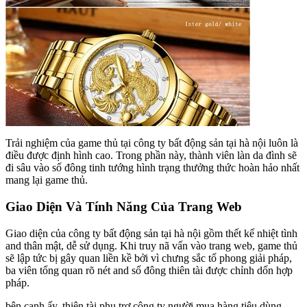
Trải nghiệm của game thủ tại công ty bất động sản tại hà nội luôn là
điều được định hình cao. Trong phần này, thành viên làn da đình sẽ
đi sâu vào số đông tinh tướng hình trạng thưởng thức hoàn hảo nhất
mang lại game thủ.
Giao Diện Và Tính Năng Của Trang Web
Giao diện của công ty bất động sản tại hà nội gồm thết kế nhiệt tình
and thân mật, dễ sử dụng. Khi truy nã vấn vào trang web, game thủ
sẽ lập tức bị gây quan liền kề bởi vì chưng sắc tố phong giải pháp,
ba viên tổng quan rõ nét and số đông thiên tài được chỉnh dốn hợp
pháp.
bên cạnh ấy, thiên tài phụ trợ công ty người mua hàng tiêu dùng