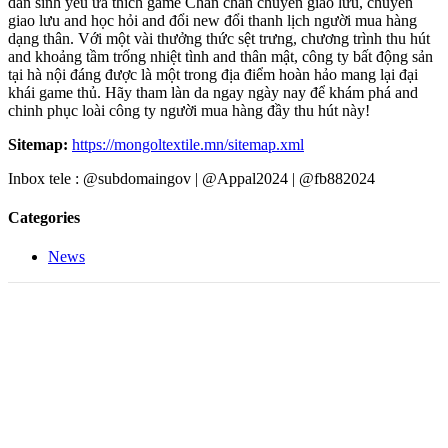
dân sinh yêu ưa thích game Chắn chắn chuyển giao lưu, chuyển
giao lưu and học hỏi and đổi new đổi thanh lịch người mua hàng
dạng thân. Với một vài thưởng thức sệt trưng, chương trình thu hút
and khoảng tầm trống nhiệt tình and thân mật, công ty bất động sản
tại hà nội đáng được là một trong địa điểm hoàn hảo mang lại đại
khái game thủ. Hãy tham làn da ngay ngày nay để khám phá and
chinh phục loài công ty người mua hàng đầy thu hút này!
Sitemap:
https://mongoltextile.mn/sitemap.xml
Inbox tele : @subdomaingov | @Appal2024 | @fb882024
Categories
News