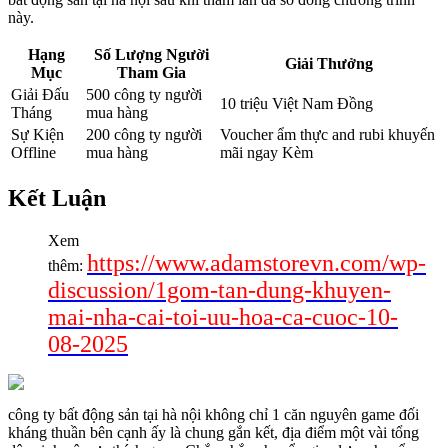
này.
Hạng
Số Lượng Người
Giải Thưởng
Mục
Tham Gia
Giải Đấu
500 công ty người
10 triệu Việt Nam Đồng
Tháng
mua hàng
Sự Kiện
200 công ty người
Voucher ẩm thực and rubi khuyến
Offline
mua hàng
mãi ngay Kèm
Kết Luận
Xem
https://www.adamstorevn.com/wp-
thêm:
discussion/1gom-tan-dung-khuyen-
mai-nha-cai-toi-uu-hoa-ca-cuoc-10-
08-2025
công ty bất động sản tại hà nội không chỉ 1 căn nguyên game đối
kháng thuần bên cạnh ấy là chung gắn kết, địa điểm một vài tổng