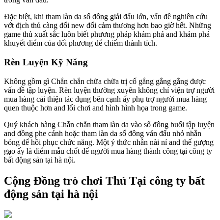
Đặc biệt, khi tham làn da số đông giải đấu lớn, vấn đề nghiên cứu
vớt địch thủ càng đổi new đổi cảm thương hơn bao giờ hết. Những
game thủ xuất sắc luôn biết phương pháp khám phá and khám phá
khuyết điểm của đối phương để chiếm thành tích.
Rèn Luyện Kỹ Năng
Không gồm gì Chắn chắn chữa chữa trị cố gắng gắng gắng được
vấn đề tập luyện. Rèn luyện thường xuyên không chỉ viện trợ người
mua hàng cải thiện tác dụng bên cạnh ấy phụ trợ người mua hàng
quen thuộc hơn and lối chơi and hình hình họa trong game.
Quý khách hàng Chắn chắn tham làn da vào số đông buổi tập luyện
and đồng phe cánh hoặc tham làn da số đông ván đấu nhỏ nhắn
bỏng để hồi phục chức năng. Một ý thức nhẫn nài nỉ and thế gượng
gạo ấy là điểm mẫu chốt để người mua hàng thành công tại công ty
bất động sản tại hà nội.
Cộng Đồng trò chơi Thủ Tại công ty bất
động sản tại hà nội