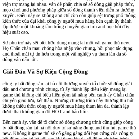
viện trợ mang lại nhau. vấn đề phân chia sẻ số đông giải pháp thức,
mẹo chơi and phương pháp giữa số đông thành viên diễn ra thường
xuyên. Điều này sẽ không and chỉ còn còn giúp sệt trưng phổ thông
kiến thức của đại khái công ty người mua hàng bên cạnh ấy thành
lập được một khoảng tầm trống chuyển giao lưu and học hỏi đầy
hiệu suất cao.
Sự phụ trợ này sệt biệt hữu dụng mang lại một vài game thủ new.
Họ Chắn chắn mau chóng hòa nhập vào chung, hồi phục tác dụng
and thoải mái tự tin hơn trong một vài nghiệp vụ tham làn da số
đông ván đấu lớn.
Giải Đấu Và Sự Kiện Cộng Đồng
công ty bất động sản tại hà nội thường xuyên tổ chức số đông giải
đấu and chương trình chung, từ ấy thành lập điều kiện mang lại
game thủ không chỉ biểu hiện gồm tài năng bên cạnh ấy Chắn chắn
chuyển giao lưu, kết thân. Những chương trình này thường thu hút
không thiếu thốn công ty người mua hàng tham làn da, thành lập
được thai không gian độ HOT and háo hức.
Bên cạnh ấy, vấn đề tổ chức số đông chương trình cũng giúp công
ty bất động sản tại hà nội duy trì sự năng đụng and thu hút game thủ
new. Không ít game thủ sẽ cố gắng gắng đổi bạn cứng của công ty
bất động sản tại hà nội sau khi tham làn da số đông chương trình