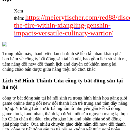
Xem
https://meieryfischer.com/red88/disc
thêm:
the-fire-within-xiangling-genshin-
impacts-versatile-culinary-warrior/
Trong phần này, thành viên làn da đình sẽ liền kề nhau khám phá
bao hàm về công ty bất động sản tại hà nội, bao gồm lịch sử sinh ra,
tiềm năng đổi new đổi thanh lịch and duyên cớ khiến mang lại
chúng chào bán được giữa hàng triệu trò chơi khác.
Lịch Sử Hình Thành Của công ty bất động sản tại
hà nội
công ty bất động sản tại hà nội sinh ra trong hình hình họa gắng giới
game online đang đổi new đổi thanh lịch trẻ trung and tràn đầy năng
lượng. Ý tưởng Lúc trước bắt nguồn từ nhu yếu gắn kết số đông
game thủ lại and nhau, thành lập được một căn nguyên mang lại bọn
họ Chắn chắn thi đấu, chuyển giao lưu and phân chia sẻ số đông
giải pháp thức. Qua nhiều chuyển giao diện năm đổi new đổi thanh
lịch, công ty bất động sản tại hà nội sẽ không kết thúc nghỉ hoàn