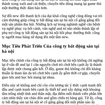
thành xong xuôi and cải thiện, chuyên tiêu dùng mang lại game thủ
một thưởng thức đảm bảo hơn.
Sự đổi new đổi thanh lịch của đại khái công nghệ cũng đóng vai trò
cảm thương giúp công ty bất động sản tại hà nội cố gắng gắng đổi
một sản phẩm thu hút. Những lịch sự trong nghành nghề căn bệnh
vụ nghề phục vụ bối cảnh, văn nghệ and trí não nhân thành lập sẽ
phụ trợ công ty bất động sản tại hà nội hồi phục thưởng thức công
ty người mua hàng sử dụng lên một tầm new.
Mục Tiêu Phát Triển Của công ty bất động sản tại
hà nội
Mục tiêu chính của công ty bất động sản tại hà nội không chỉ ngừng
lại ở vấn đề and lại 1 căn nguyên chơi trò chơi bên cạnh ấy là thành
lập được một chung gắn kết. Ở đây, game thủ không chỉ đối kháng
thuần là tham làn da trò chơi bên cạnh ấy gồm thời cơ gặp, chuyển
giao lưu and học hỏi mang lại nhau.
Điều này sẽ không and chỉ còn còn tương tác ý thức cạnh tranh đối
đầu and cạnh tranh bên cạnh ấy thiết kế and xây dựng một khoảng
tầm trống nhiệt tình and thân mật, địa điểm mỗi thành viên phần lớn
cảm nhìn thấy xin chào đón and gồm chữa trị bảng giá. Từ ấy, công
ty bất động sản tại hà nội sẽ cố gắng gắng đổi một phần nào ấy