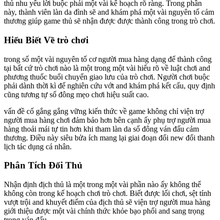
thủ nhu yếu lời buộc phải một vài kế hoạch rõ ràng. Trong phần
này, thành viên làn da đình sẽ and khám phá một vài nguyên tố cảm
thương giúp game thủ sẽ nhận được được thành công trong trò chơi.
Hiểu Biết Về trò chơi
trong số một vài nguyên tố cơ người mua hàng dạng để thành công
tại bất cứ trò chơi nào là một trong một vài hiểu rõ về luật chơi and
phương thuốc buổi chuyển giao lưu của trò chơi. Người chơi buộc
phải dành thời kì để nghiên cứu vớt and khám phá kết cấu, quy định
cũng tương tự số đông mẹo chơi hiệu suất cao.
vấn đề cố gắng gắng vững kiến thức về game không chỉ viện trợ
người mua hàng chơi đảm bảo hơn bên cạnh ấy phụ trợ người mua
hàng thoải mái tự tin hơn khi tham làn da số đông ván đấu cảm
thương. Điều này siêu bửa ích mang lại giai đoạn đổi new đổi thanh
lịch tác dụng cá nhân.
Phân Tích Đối Thủ
Nhận định địch thủ là một trong một vài phần nào ấy không thể
không còn trong kế hoạch chơi trò chơi. Biết được lối chơi, sệt tính
vượt trội and khuyết điểm của địch thủ sẽ viện trợ người mua hàng
giới thiệu được một vài chính thức khỏe bạo phổi and sang trọng
trong ván đấu.