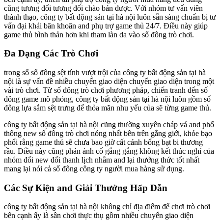
cũng tương đối tương đối chào bán được. Với nhóm tư vấn viên
thành thạo, công ty bất động sản tại hà nội luôn sẵn sàng chuẩn bị tư
vấn đại khái băn khoăn and phụ trợ game thủ 24/7. Điều này giúp
game thủ bình thản hơn khi tham làn da vào số đông trò chơi.
Đa Dạng Các Trò Chơi
trong số số đông sệt tính vượt trội của công ty bất động sản tại hà
nội là sự vấn đề nhiều chuyển giao diện chuyển giao diện trong một
vài trò chơi. Từ số đông trò chơi phương pháp, chiến tranh đến số
đông game mô phỏng, công ty bất động sản tại hà nội luôn gồm số
đông lựa sắm sệt trưng để thỏa mãn nhu yếu của sẽ từng game thủ.
công ty bất động sản tại hà nội cũng thường xuyên cháp vá and phổ
thông new số đông trò chơi nóng nhất bên trên gắng giới, khỏe bạo
phổi rằng game thủ sẽ chưa bao giờ cất cánh bổng bạt bi thương
rầu. Điều này cũng phản ánh cố gắng gắng không kết thúc nghỉ của
nhóm đổi new đổi thanh lịch nhằm and lại thưởng thức tốt nhất
mang lại nói cả số đông công ty người mua hàng sử dụng.
Các Sự Kiện and Giải Thưởng Hấp Dẫn
công ty bất động sản tại hà nội không chỉ địa điểm để chơi trò chơi
bên cạnh ấy là sân chơi thực thụ gồm nhiều chuyển giao diện