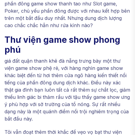
phần đông game show thanh tao như Slot game,
Poker, chủ yếu phần đông được với nhau kết hợp bên
trên một bắt đầu duy nhất. Nhưng dung dịch lượng
cao chắc chắc hẳn như rứa kỉnh nào?
Thư viện game show phong
phú
giá đất quận thanh khê đà nẵng trưng bày một thư
viện game show phệ rẻ, với hàng nghìn game show
khác biệt đến từ hơi thêm cửa ngõ hàng kiến thiết nổi
tiếng của phần đông dung dịch khác. Điều này xác
thật gia đình bạn luôn tất cả rất thêm sự chắt lọc, giảm
thiểu linh giác bi thảm rầu với tậu thấy game show ưng
ý phù hợp với sở trường của tổ nóng. Sự rất nhiều
dạng này là một quánh điểm nổi trội nghiêm trọng của
bắt đầu này.
Tôi vẫn đoạt thêm thời khắc để vẹo vọ bạt thư viện