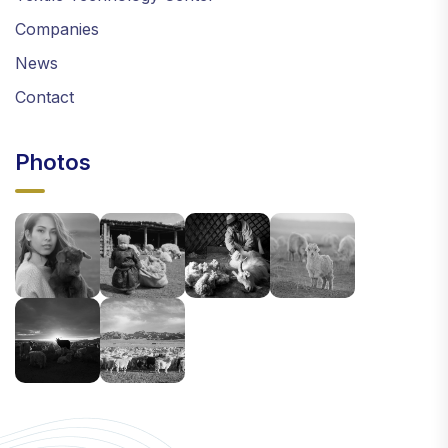
Companies
News
Contact
Photos