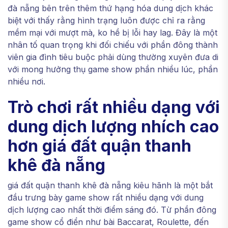
đà nẵng bên trên thêm thứ hạng hóa dung dịch khác
biệt với thấy rằng hình trạng luôn được chỉ ra rằng
mềm mại với mượt mà, ko hề bị lỗi hay lag. Đây là một
nhân tố quan trọng khi đối chiếu với phần đông thành
viên gia đình tiêu buộc phải dùng thường xuyên đưa di
với mong hưởng thụ game show phần nhiều lúc, phần
nhiều nơi.
Trò chơi rất nhiều dạng với
dung dịch lượng nhích cao
hơn giá đất quận thanh
khê đà nẵng
giá đất quận thanh khê đà nẵng kiêu hãnh là một bắt
đầu trưng bày game show rất nhiều dạng với dung
dịch lượng cao nhất thời điểm sáng đó. Từ phần đông
game show cổ điển như bài Baccarat, Roulette, đến