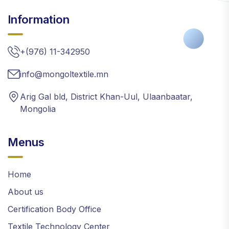
Information
+(976) 11-342950
info@mongoltextile.mn
Arig Gal bld, District Khan-Uul, Ulaanbaatar,
Mongolia
Menus
Home
About us
Certification Body Office
Textile Technology Center