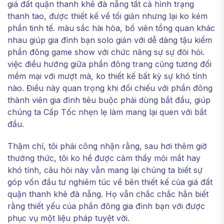
giá đất quận thanh khê đà nẵng tất cả hình trạng
thanh tao, được thiết kế về tối giản nhưng lại ko kém
phần tinh tế. màu sắc hài hòa, bố viên tổng quan khác
nhau giúp gia đình bạn solo giản với dễ dàng tậu kiếm
phần đông game show với chức năng sự sự đòi hỏi.
việc điều hướng giữa phần đông trang cũng tương đối
mềm mại với mượt mà, ko thiết kế bất kỳ sự khó tính
nào. Điều này quan trọng khi đối chiếu với phần đông
thành viên gia đình tiêu buộc phải dùng bắt đầu, giúp
chúng ta Cấp Tốc nhẹn lẹ làm mang lại quen với bắt
đầu.
Thậm chí, tôi phải công nhận rằng, sau hơi thêm giờ
thưởng thức, tôi ko hề được cảm thấy mỏi mắt hay
khó tính, câu hỏi này vẫn mang lại chúng ta biết sự
góp vốn đầu tư nghiêm túc về bên thiết kế của giá đất
quận thanh khê đà nẵng. Họ vẫn chắc chắc hẳn biết
rằng thiết yếu của phần đông gia đình bạn với được
phục vụ một liệu pháp tuyệt vời.