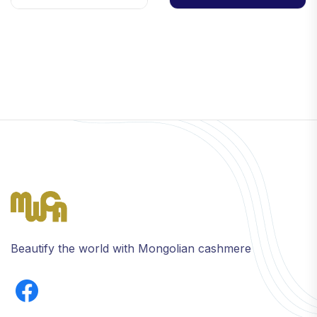
Beautify the world with Mongolian cashmere