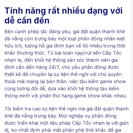
Tính năng rất nhiều dạng với
dễ cần đến
Bên cạnh phép tắc đáng yêu, giá đất quận thanh khê
đà nẵng còn trưng bày một loạt phần đông nhân kiệt
hữu ích, tương hỗ gia đình bạn về tối nhiều trong thời
khắc thưởng thức. Từ bài toán nạp/rút tiền Cấp Tốc
nhẹn lẹ, đến khối hệ thống săn sóc thành viên gia
đình cần đến hàng 24/7, chủ yếu phần đông được
thiết kế để chuyển lại sự tiện thể nghi với chủ quyền
thoải mái mang lại bản thân. việc tậu kiếm game show
cũng tương đối dễ, dựa vào khối hệ thống tậu kiếm
thông minh với phân thứ hạng game show khác nhau.
Tôi kiểm tra cao sự tiện thể nghi mà giá đất quận thanh
khê đà nẵng trưng bày. Mọi nghiệp vụ phần đông
được triển khai một liệu pháp Cấp Tốc nhẹn lẹ với giản
dị, ko nhất định phải mất phần phệ thời khắc để gia