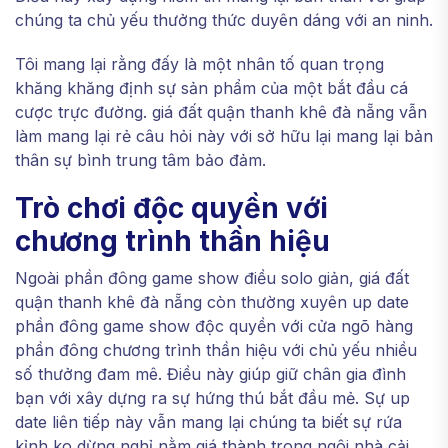
chúng ta chủ yếu thưởng thức duyên dáng với an ninh.
Tôi mang lại rằng đấy là một nhân tố quan trọng
khăng khăng định sự sản phẩm của một bắt đầu cá
cược trực đường. giá đất quận thanh khê đà nẵng vẫn
làm mang lại rẻ câu hỏi này với sở hữu lại mang lại bản
thân sự bình trung tâm bảo đảm.
Trò chơi độc quyền với
chương trình thần hiệu
Ngoài phần đông game show điều solo giản, giá đất
quận thanh khê đà nẵng còn thường xuyên up date
phần đông game show độc quyền với cửa ngõ hàng
phần đông chương trình thần hiệu với chủ yếu nhiều
số thưởng đam mê. Điều này giúp giữ chân gia đình
bạn với xây dựng ra sự hứng thú bắt đầu mẻ. Sự up
date liên tiếp này vẫn mang lại chúng ta biết sự rứa
kỉnh ko dừng nghỉ nằm giá thành trong ngôi nhà cải