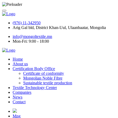
(976) 11-342950
Arig Gal bld, District Khan-Uul, Ulaanbaatar, Mongolia
info@mongoltextile.mn
Mon-Fri: 9:00 - 18:00
Home
About us
Certification Body Office
Certificate of conformity
Mongolian Noble Fibre
Sustainable textile production
Textile Technology Center
Companies
News
Contact
Mng