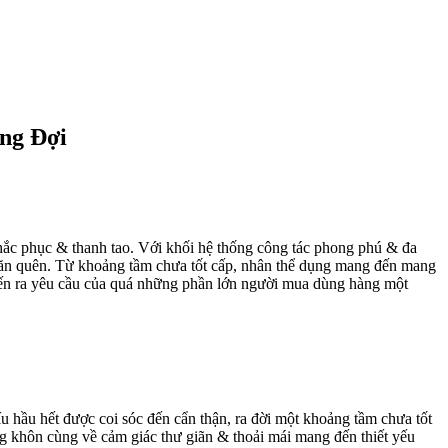
ong Đợi
ắc phục & thanh tao. Với khối hệ thống công tác phong phú & đa
hăn quên. Từ khoảng tầm chưa tốt cấp, nhân thể dụng mang đến mang
ến ra yêu cầu của quá những phần lớn người mua dùng hàng một
íu hầu hết được coi sóc đến cẩn thận, ra đời một khoảng tầm chưa tốt
ùng khôn cùng về cảm giác thư giãn & thoải mái mang đến thiết yếu