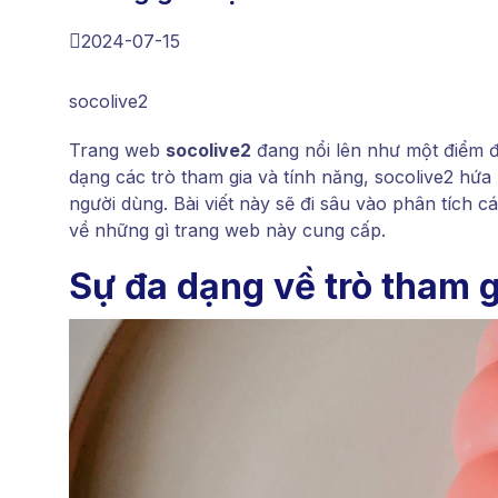
2024-07-15
socolive2
Trang web
socolive2
đang nổi lên như một điểm đế
dạng các trò tham gia và tính năng, socolive2 hứ
người dùng. Bài viết này sẽ đi sâu vào phân tích 
về những gì trang web này cung cấp.
Sự đa dạng về trò tham g