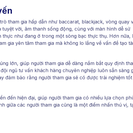
yến
 trò tham gia hấp dẫn như baccarat, blackjack, vòng quay 
 tuyệt vời, âm thanh sống động, cùng với màn hình dễ sử
n thực như đang ở trong một sòng bạc thực thụ. Hơn nữa, 
am gia yên tâm tham gia mà không lo lắng về vấn đề tạo tà
úng lớn, giúp người tham gia dễ dàng nắm bắt quy định th
t, đội ngũ tư vấn khách hàng chuyên nghiệp luôn sẵn sàng g
ày đảm bảo rằng người tham gia sẽ có được trải nghiệm tốt
iển đến hiện đại, giúp người tham gia có nhiều lựa chọn ph
h giữa các người tham gia cũng là một điểm nhấn thú vị, t