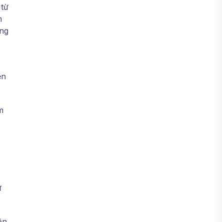
 từ
m
ứng
ện
m
ư
ận