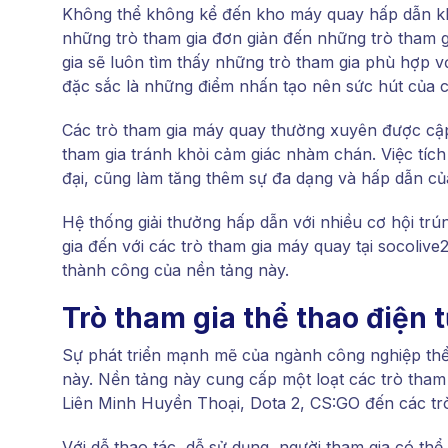
Không thể không kể đến kho máy quay hấp dẫn khổ
những trò tham gia đơn giản đến những trò tham g
gia sẽ luôn tìm thấy những trò tham gia phù hợp 
đặc sắc là những điểm nhấn tạo nên sức hút của cá
Các trò tham gia máy quay thường xuyên được cập
tham gia tránh khỏi cảm giác nhàm chán. Việc tích
đại, cũng làm tăng thêm sự đa dạng và hấp dẫn của
Hệ thống giải thưởng hấp dẫn với nhiều cơ hội trú
gia đến với các trò tham gia máy quay tại socoliv
thành công của nền tảng này.
Trò tham gia thể thao điện 
Sự phát triển mạnh mẽ của ngành công nghiệp thể 
này. Nền tảng này cung cấp một loạt các trò tham 
Liên Minh Huyền Thoại, Dota 2, CS:GO đến các trò 
Với dễ thao tác, dễ sử dụng, người tham gia có thể