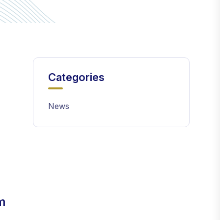
Categories
News