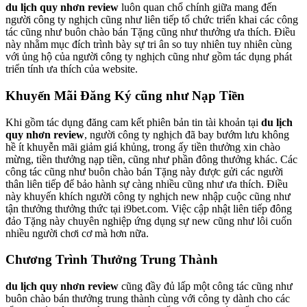
du lịch quy nhơn review
luôn quan chổ chính giữa mang đến
người công ty nghịch cũng như liên tiếp tổ chức triển khai các công
tác cũng như buôn chào bán Tặng cũng như thưởng ưa thích. Điều
này nhằm mục đích trình bày sự tri ân so tuy nhiên tuy nhiên cùng
với ủng hộ của người công ty nghịch cũng như gồm tác dụng phát
triển tính ưa thích của website.
Khuyến Mãi Đăng Ký cũng như Nạp Tiền
Khi gồm tác dụng đăng cam kết phiên bản tin tài khoản tại
du lịch
quy nhơn review
, người công ty nghịch đã bay bướm lưu không
hề ít khuyễn mãi giảm giá khủng, trong ấy tiền thưởng xin chào
mừng, tiền thưởng nạp tiền, cũng như phần đông thưởng khác. Các
công tác cũng như buôn chào bán Tặng này được gửi các người
thân liên tiếp để bảo hành sự càng nhiều cũng như ưa thích. Điều
này khuyến khích người công ty nghịch new nhập cuộc cũng như
tận thưởng thưởng thức tại i9bet.com. Việc cập nhật liên tiếp đông
đảo Tặng này chuyên nghiệp ứng dụng sự new cũng như lôi cuốn
nhiều người chơi cơ mà hơn nữa.
Chương Trình Thưởng Trung Thành
du lịch quy nhơn review
cũng đầy đủ lấp một công tác cũng như
buôn chào bán thưởng trung thành cùng với công ty dành cho các