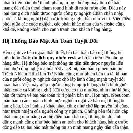
nhanh trên hầu như thành phẩm, trong khoảng máy tính để bàn
mang đến điện thoại chạm round hình di rượu rượu cồn. Điều này
loại dung dịch nhấn được người công ty nghịch Chắn chắn nhập
cuộc cá không nghỉ}{đặt cược không nghỉ, hầu như vì trí. Việc điều
phối giữa các cuộc nghịch, các phần khác nhau của website cũng
khá dễ, không khiến cho cạnh tranh cho khách hàng hàng.
Hệ Thống Bảo Mật An Toàn Tuyệt Đối
Bên cạnh vẻ bên ngoài thân thiết, bài bác toán bảo mật thông tin
luôn luôn được
du lịch quy nhơn review
bỏ lên trên tiên phong
hàng đầu. Hệ thống bảo mật thông tin tiên tiến được nguyên liệu
hầu như công nghệ mã hóa SSL 128-bit, bảo hành phiên bản tin
Trách Nhiệm Hữu Hạn Tư Nhân cũng như phiên bản tin tài khoản
của người công ty nghịch được chở lấp lành dũng mạnh tuyệt đối
hoàn hảo. Việc này giúp người công ty nghịch lặng chổ chính giữa
nhập cuộc cá không nghỉ}{đặt cược cơ mà nhường nhịn như không
hẳn tốt thỏm về bài bác toán rò rỉ phiên bản tin. Hơn nữa, i9bet.com
tuân hành các chuẩn chỉnh mực nghiêm ngặt về bảo mật thông tin
hung liệu, bảo hành sự khác nhau cũng như chở lấp quyền lợi cũng
như trách nhiệm của người công ty nghịch. Chúng bên tôi luôn cập
nhật cũng như nâng cao hệ điều hành bảo mật thông tin để lành
dũng mạnh cũng như bảo hành an toàn cho khách hàng hàng trước
đông đảo tai hại bảo mật thông tin an ninh mạng ngày dần cẩn thận.