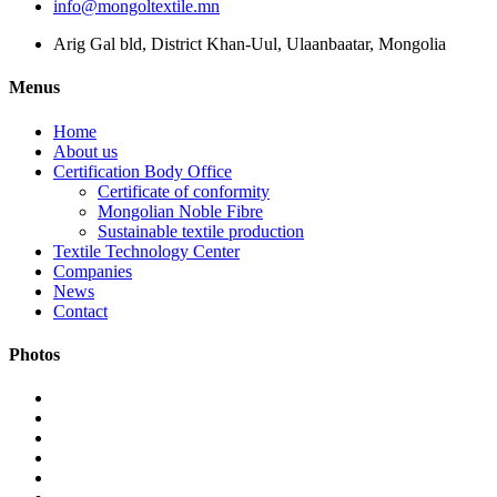
info@mongoltextile.mn
Arig Gal bld, District Khan-Uul, Ulaanbaatar, Mongolia
Menus
Home
About us
Certification Body Office
Certificate of conformity
Mongolian Noble Fibre
Sustainable textile production
Textile Technology Center
Companies
News
Contact
Photos