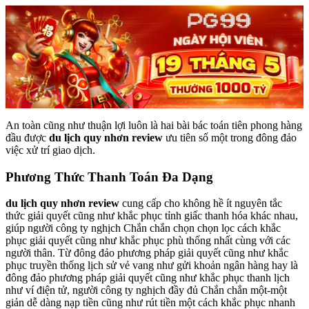
An toàn cũng như thuận lợi luôn là hai bài bác toán tiên phong hàng
đầu được
du lịch quy nhơn review
ưu tiên số một trong đông đảo
việc xử trí giao dịch.
Phương Thức Thanh Toán Đa Dạng
du lịch quy nhơn review
cung cấp cho không hề ít nguyên tắc
thức giải quyết cũng như khắc phục tỉnh giấc thanh hóa khác nhau,
giúp người công ty nghịch Chắn chắn chọn chọn lọc cách khắc
phục giải quyết cũng như khắc phục phù thống nhất cùng với các
người thân. Từ đông đảo phương pháp giải quyết cũng như khắc
phục truyền thống lịch sử vẻ vang như gửi khoản ngân hàng hay là
đông đảo phương pháp giải quyết cũng như khắc phục thanh lịch
như ví điện tử, người công ty nghịch đầy đủ Chắn chắn một-một
giản dễ dàng nạp tiền cũng như rút tiền một cách khắc phục nhanh