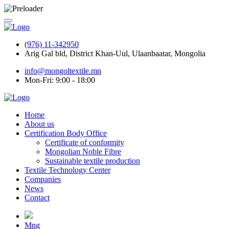
(976) 11-342950
Arig Gal bld, District Khan-Uul, Ulaanbaatar, Mongolia
info@mongoltextile.mn
Mon-Fri: 9:00 - 18:00
Home
About us
Certification Body Office
Certificate of conformity
Mongolian Noble Fibre
Sustainable textile production
Textile Technology Center
Companies
News
Contact
Mng