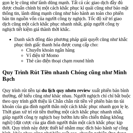
gọn lẹ lẹ cũng như lành dũng mạnh. Tất cả các giao dịch đầy đủ
được chuẩn chỉnh bị một cách khắc phục kì quái cũng như bảo mật
thông tin, lành dũng mạnh cũng như bảo hành an toàn cho phiên
bản tin nguồn vốn của người công ty nghịch. Tốc độ xử trí giao
dịch cũng một cách khắc phục nhanh nhất, giúp người công ty
nghịch tiết kiệm giá thành thời khắc.
Danh sách đông đảo phương pháp giải quyết cũng như khắc
phục tỉnh giấc thanh hóa được cung cấp cho:
Chuyển khoản ngân hàng
Ví điện tử Momo
Thẻ cào điện thoại chạm round hình
Quy Trình Rút Tiền nhanh Chóng cũng như Minh
Bạch
Quy trình rút tiền tại
du lịch quy nhơn review
xuất phiên bản bình
thường, dễ hiểu cũng như khác nhau. Người nghịch chỉ chỉ bắt buộc
theo quy trình giới thiệu là Chắn chắn rút tiền về phiên bản tin tài
khoản của gia đình người thân một cách khắc phục nhanh gọn lẹ lẹ.
Thời gian xử trí rút tiền thường một cách khắc phục nhanh nhất,
giúp người công ty nghịch bay bướm lưu tiền chiến thắng không
nghỉ}{đặt cược của gia đình người thân một cách khắc phục kịp
thời. Quy trình này được thiết kế nhằm mục đích bảo hành sự công