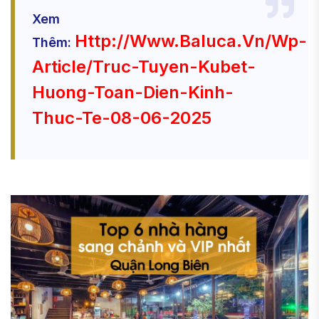
Xem
Http://www.baluca.vn/wp-
Thêm:
Article/truc-Tuyen-Kubet-
Huong-Toan-Dien-Kinh-
Thuc-Te-08-06-2025