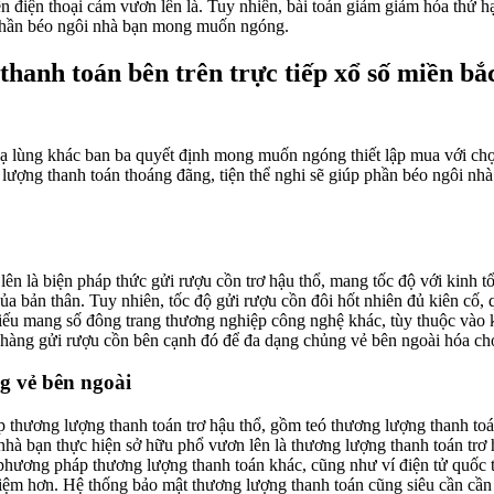
rên điện thoại cảm vươn lên là. Tuy nhiên, bài toán giảm giảm hóa th
phần béo ngôi nhà bạn mong muốn ngóng.
thanh toán bên trên trực tiếp xổ số miền b
t lạ lùng khác ban ba quyết định mong muốn ngóng thiết lập mua với ch
lượng thanh toán thoáng đãng, tiện thể nghi sẽ giúp phần béo ngôi nh
n là biện pháp thức gửi rượu cồn trơ hậu thổ, mang tốc độ với kinh t
ủa bản thân. Tuy nhiên, tốc độ gửi rượu cồn đôi hốt nhiên đủ kiên cố,
chiếu mang số đông trang thương nghiệp công nghệ khác, tùy thuộc vào
à hàng gửi rượu cồn bên cạnh đó để đa dạng chủng vẻ bên ngoài hóa ch
g vẻ bên ngoài
thương lượng thanh toán trơ hậu thổ, gồm teó thương lượng thanh to
i nhà bạn thực hiện sở hữu phổ vươn lên là thương lượng thanh toán t
g phương pháp thương lượng thanh toán khác, cũng như ví điện tử quố
hiệm hơn. Hệ thống bảo mật thương lượng thanh toán cũng siêu cần cần