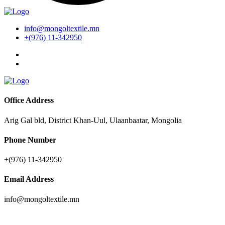
info@mongoltextile.mn
+(976) 11-342950
Office Address
Arig Gal bld, District Khan-Uul, Ulaanbaatar, Mongolia
Phone Number
+(976) 11-342950
Email Address
info@mongoltextile.mn
News