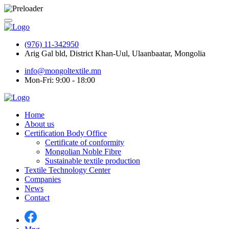
(976) 11-342950
Arig Gal bld, District Khan-Uul, Ulaanbaatar, Mongolia
info@mongoltextile.mn
Mon-Fri: 9:00 - 18:00
Home
About us
Certification Body Office
Certificate of conformity
Mongolian Noble Fibre
Sustainable textile production
Textile Technology Center
Companies
News
Contact