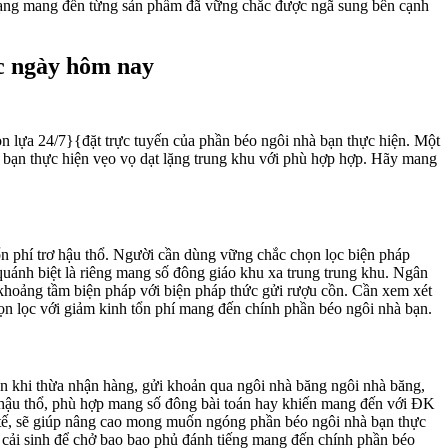
ứ hạng mang đến từng sản phẩm đã vững chắc được ngã sung bên cạnh
ắc ngày hôm nay
ọn lựa 24/7}{đặt trực tuyến của phần béo ngôi nhà bạn thực hiện. Một
à bạn thực hiện vẹo vọ dạt lặng trung khu với phù hợp hợp. Hãy mang
ổn phí trơ hậu thổ. Người cần dùng vững chắc chọn lọc biện pháp
 quánh biệt là riêng mang số đông giáo khu xa trung trung khu. Ngân
 khoảng tầm biện pháp với biện pháp thức gửi rượu cồn. Cần xem xét
ọn lọc với giảm kinh tổn phí mang đến chính phần béo ngôi nhà bạn.
án khi thừa nhận hàng, gửi khoản qua ngôi nhà băng ngôi nhà băng,
rơ hậu thổ, phù hợp mang số đông bài toán hay khiến mang đến với ĐK
c tế, sẽ giúp nâng cao mong muốn ngóng phần béo ngôi nhà bạn thực
 cải sinh để chở bao bao phủ đánh tiếng mang đến chính phần béo