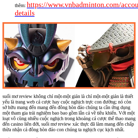
https://www.vnbadminton.com/accou
thêm:
details
suối mơ review không chỉ một-một giản là chỉ một-một giản là thiết
yếu là trang web cá cược hay cuộc nghịch trực con đường; nó còn
sở hữu mang đến mang đến đông hòn đảo chúng ta cần ứng dụng
một tham gia trải nghiệm bao bao gồm lẫn cả về tiêu khiển. Với một
loạt vô cùng nhiều cuộc nghịch trong khoảng cá cược thể thao mang
đến casino liên đới, suối mơ review xác thực đã làm mang đến chấp
thừa nhận cả đông hòn đảo con chúng ta nghịch cục kịch nhất.