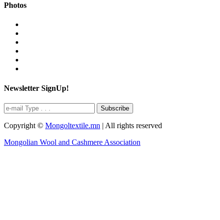
Photos
Newsletter SignUp!
Subscribe
Copyright ©
Mongoltextile.mn
| All rights reserved
Mongolian Wool and Cashmere Association