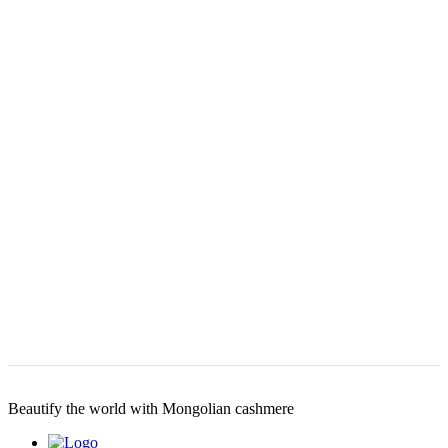
Beautify the world with Mongolian cashmere