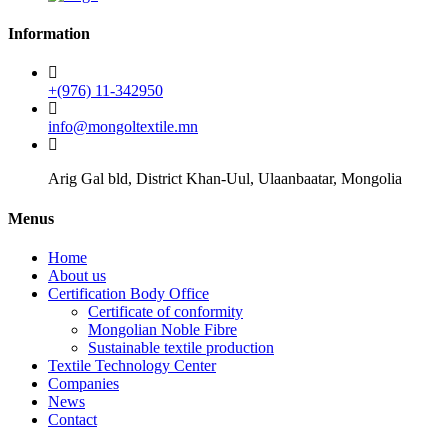
Information
+(976) 11-342950
info@mongoltextile.mn
Arig Gal bld, District Khan-Uul, Ulaanbaatar, Mongolia
Menus
Home
About us
Certification Body Office
Certificate of conformity
Mongolian Noble Fibre
Sustainable textile production
Textile Technology Center
Companies
News
Contact